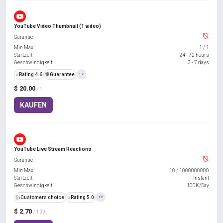
YouTube Video Thumbnail (1 video)
Garantie
Min Max
1
/
1
Startzeit
24 - 72 hours
Geschwindigkeit
3 - 7 days
⭐
Rating 4.6
️🛡️
Guarantee
+2
$ 20.00
/ 1
KAUFEN
YouTube Live Stream Reactions
Garantie
Min Max
10
/
1000000000
Startzeit
Instant
Geschwindigkeit
100K/Day
👍
Customers choice
⭐
Rating 5.0
+2
$ 2.70
/ 100