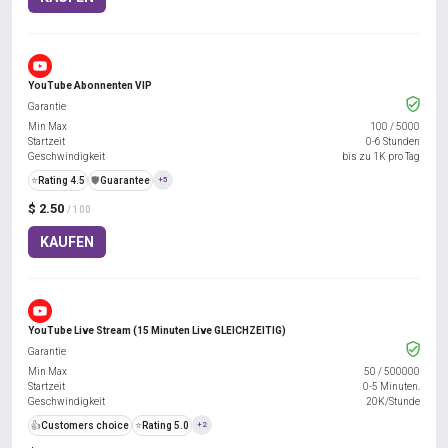
YouTube Abonnenten VIP
Garantie
Min Max
100
/
5000
Startzeit
0-6 Stunden
Geschwindigkeit
bis zu 1K pro Tag
⭐
Rating 4.5
️🛡️
Guarantee
+5
$ 2.50
/ 100
KAUFEN
YouTube Live Stream (15 Minuten Live GLEICHZEITIG)
Garantie
Min Max
50
/
500000
Startzeit
0-5 Minuten.
Geschwindigkeit
20K/Stunde
👍
Customers choice
⭐
Rating 5.0
+2