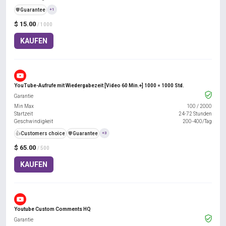
️🛡️
Guarantee
+1
$ 15.00
/ 1000
KAUFEN
YouTube-Aufrufe mit Wiedergabezeit [Video 60 Min.+] 1000 = 1000 Std.
Garantie
Min Max
100
/
2000
Startzeit
24-72 Stunden
Geschwindigkeit
200-400/Tag
👍
Customers choice
️🛡️
Guarantee
+3
$ 65.00
/ 500
KAUFEN
Youtube Custom Comments HQ
Garantie