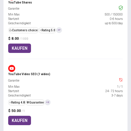
YouTube Shares
Garantie
Min Max
500
/
150000
Startzeit
0-6 hours
Geschwindigkeit
up to 500/day
👍
Customers choice
⭐
Rating 5.0
+7
$ 8.00
/ 1000
KAUFEN
YouTube Video SEO (1 video)
Garantie
Min Max
1
/
1
Startzeit
24 - 72 hours
Geschwindigkeit
3-7 days
⭐
Rating 4.8
️🛡️
Guarantee
+2
$ 50.00
/ 1
KAUFEN