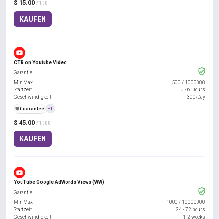
$ 15.00
/ 100
KAUFEN
CTR on Youtube Video
Garantie
Min Max
500
/
1000000
Startzeit
0 - 6 Hours
Geschwindigkeit
300/Day
️🛡️
Guarantee
+1
$ 45.00
/ 1000
KAUFEN
YouTube Google AdWords Views (WW)
Garantie
Min Max
1000
/
10000000
Startzeit
24 - 72 hours
Geschwindigkeit
1-2 weeks