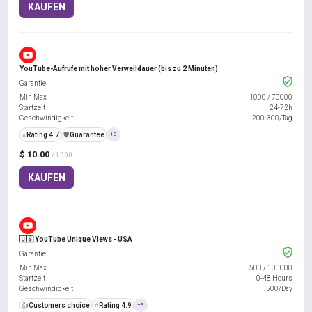
KAUFEN
YouTube-Aufrufe mit hoher Verweildauer (bis zu 2 Minuten)
Garantie
Min Max
1000
/
70000
Startzeit
24-72h
Geschwindigkeit
200-300/Tag
⭐
Rating 4.7
️🛡️
Guarantee
+3
$ 10.00
/ 1000
KAUFEN
🇺🇸 YouTube Unique Views - USA
Garantie
Min Max
500
/
100000
Startzeit
0-48 Hours
Geschwindigkeit
500/Day
👍
Customers choice
⭐
Rating 4.9
+3