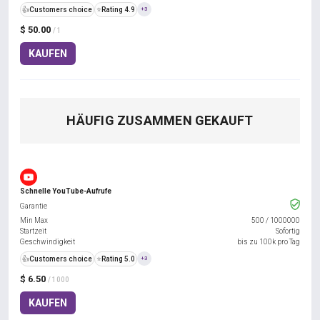
👍
Customers choice
⭐
Rating 4.9
+3
$ 50.00
/ 1
KAUFEN
HÄUFIG ZUSAMMEN GEKAUFT
Schnelle YouTube-Aufrufe
Garantie
Min Max
500
/
1000000
Startzeit
Sofortig
Geschwindigkeit
bis zu 100k pro Tag
👍
Customers choice
⭐
Rating 5.0
+3
$ 6.50
/ 1000
KAUFEN