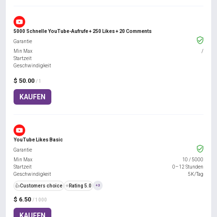
5000 Schnelle YouTube-Aufrufe + 250 Likes + 20 Comments
Garantie
Min Max
/
Startzeit
Geschwindigkeit
$ 50.00
/ 1
KAUFEN
YouTube Likes Basic
Garantie
Min Max
10
/
5000
Startzeit
0–12 Stunden
Geschwindigkeit
5K/Tag
👍
Customers choice
⭐
Rating 5.0
+3
$ 6.50
/ 1000
KAUFEN