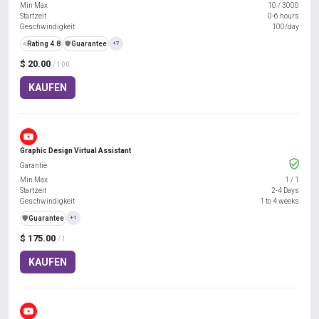
Min Max
10
/
3000
Startzeit
0-6 hours
Geschwindigkeit
100/day
⭐
Rating 4.8
️🛡️
Guarantee
+7
$ 20.00
/ 100
KAUFEN
Graphic Design Virtual Assistant
Garantie
Min Max
1
/
1
Startzeit
2-4 Days
Geschwindigkeit
1 to 4 weeks
️🛡️
Guarantee
+1
$ 175.00
/ 1
KAUFEN