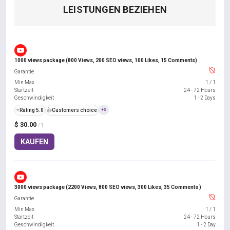
LEISTUNGEN BEZIEHEN
1000 views package (800 Views, 200 SEO views, 100 Likes, 15 Comments)
Garantie
Min Max
1
/
1
Startzeit
24 - 72 Hours
Geschwindigkeit
1 - 2 Days
⭐
Rating 5.0
👍
Customers choice
+3
$ 30.00
/ 1
KAUFEN
3000 views package (2200 Views, 800 SEO views, 300 Likes, 35 Comments )
Garantie
Min Max
1
/
1
Startzeit
24 - 72 Hours
Geschwindigkeit
1 - 2 Day