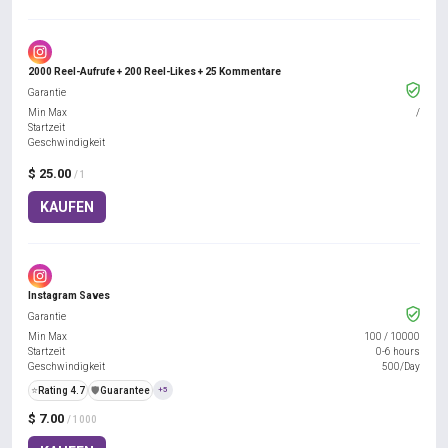
2000 Reel-Aufrufe + 200 Reel-Likes + 25 Kommentare
Garantie
Min Max
/
Startzeit
Geschwindigkeit
$ 25.00
/ 1
KAUFEN
Instagram Saves
Garantie
Min Max
100
/
10000
Startzeit
0-6 hours
Geschwindigkeit
500/Day
⭐
Rating 4.7
️🛡️
Guarantee
+5
$ 7.00
/ 1000