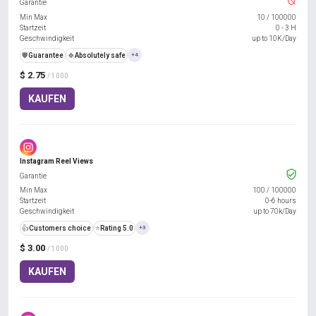
Garantie
Min Max
10
/
100000
Startzeit
0 - 3 H
Geschwindigkeit
up to 10K/Day
️🛡️
Guarantee
🍀
Absolutely safe
+4
$ 2.75
/ 1000
KAUFEN
Instagram Reel Views
Garantie
Min Max
100
/
100000
Startzeit
0-6 hours
Geschwindigkeit
up to 70k/Day
👍
Customers choice
⭐
Rating 5.0
+3
$ 3.00
/ 1000
KAUFEN