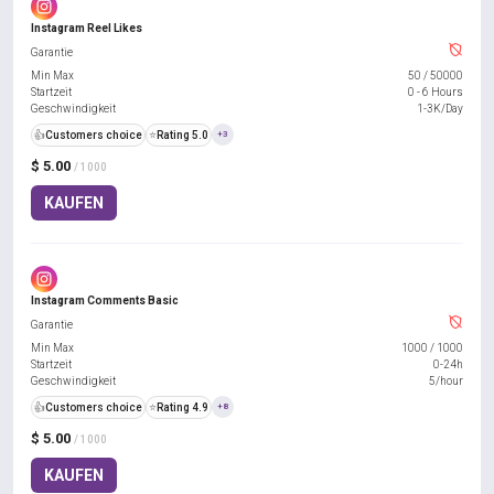
Instagram Reel Likes
Garantie
Min Max
50
/
50000
Startzeit
0 - 6 Hours
Geschwindigkeit
1-3K/Day
👍
Customers choice
⭐
Rating 5.0
+3
$ 5.00
/ 1000
KAUFEN
Instagram Comments Basic
Garantie
Min Max
1000
/
1000
Startzeit
0-24h
Geschwindigkeit
5/hour
👍
Customers choice
⭐
Rating 4.9
+8
$ 5.00
/ 1000
KAUFEN