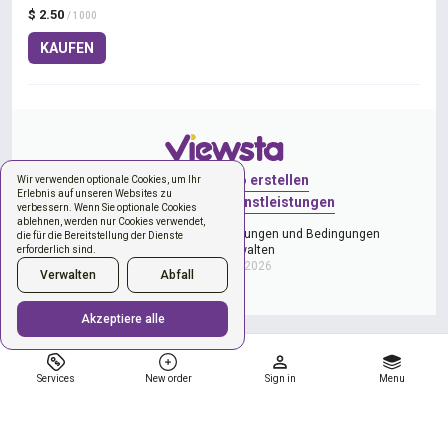
$ 2.50
/ 1000
KAUFEN
Anmelden
Konto erstellen
Wir verwenden optionale Cookies, um Ihr
Erlebnis auf unseren Websites zu
Neue Bestellung
Dienstleistungen
verbessern. Wenn Sie optionale Cookies
ablehnen, werden nur Cookies verwendet,
Datenschutzerklärung
Bestimmungen und Bedingungen
die für die Bereitstellung der Dienste
Cookies verwalten
erforderlich sind.
Copyright © 2026
Verwalten
Abfall
Akzeptiere alle
Services
New order
Sign in
Menu