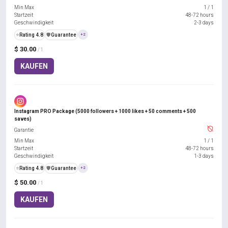
Min Max
1
/
1
Startzeit
48-72 hours
Geschwindigkeit
2-3 days
⭐
Rating 4.8
️🛡️
Guarantee
+2
$ 30.00
/ 1
KAUFEN
Instagram PRO Package (5000 followers + 1000 likes + 50 comments + 500
saves)
Garantie
Min Max
1
/
1
Startzeit
48-72 hours
Geschwindigkeit
1-3 days
⭐
Rating 4.8
️🛡️
Guarantee
+2
$ 50.00
/ 1
KAUFEN