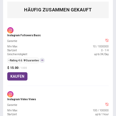
HÄUFIG ZUSAMMEN GEKAUFT
Instagram Followers Basic
Garantie
Min Max
10
/
1000000
Startzeit
0 - 1 H
Geschwindigkeit
up to 3K/Day
⭐
Rating 4.6
️🛡️
Guarantee
+6
$ 15.00
/ 1000
KAUFEN
Instagram Video Views
Garantie
Min Max
100
/
100000
Startzeit
up to 1 hour