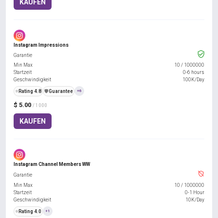
KAUFEN
Instagram Impressions
Garantie
Min Max
10
/
1000000
Startzeit
0-6 hours
Geschwindigkeit
100K/Day
⭐
Rating 4.8
️🛡️
Guarantee
+6
$ 5.00
/ 1000
KAUFEN
Instagram Channel Members WW
Garantie
Min Max
10
/
1000000
Startzeit
0-1 Hour
Geschwindigkeit
10K/Day
⭐
Rating 4.0
+1