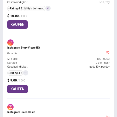
Geschwindigkeit
50K/Day
⭐
Rating 4.8
🚀
High delivery...
+6
$ 10.00
/ 1000
KAUFEN
Instagram Story Views HQ
Garantie
Min Max
10
/
10000
Startzeit
up to 1 hour
Geschwindigkeit
up to 30K per day
⭐
Rating 4.8
+1
$ 9.00
/ 1000
KAUFEN
Instagram Likes Basic