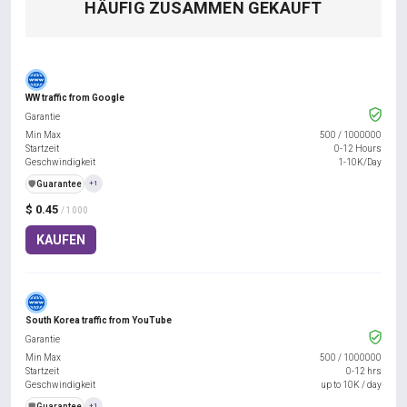
HÄUFIG ZUSAMMEN GEKAUFT
WW traffic from Google
Garantie
Min Max
500
/
1000000
Startzeit
0-12 Hours
Geschwindigkeit
1-10K/Day
️🛡️
Guarantee
+1
$ 0.45
/ 1000
KAUFEN
South Korea traffic from YouTube
Garantie
Min Max
500
/
1000000
Startzeit
0-12 hrs
Geschwindigkeit
up to 10K / day
️🛡️
Guarantee
+1