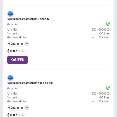
South Korea traffic from Twitch.tv
Garantie
Min Max
500
/
1000000
Startzeit
0-12 hrs
Geschwindigkeit
up to 10K / day
️🛡️
Guarantee
+1
$ 0.87
/ 1000
KAUFEN
South Korea traffic from Yahoo.com
Garantie
Min Max
500
/
1000000
Startzeit
0-24 hrs
Geschwindigkeit
up to 10K / day
️🛡️
Guarantee
+1
$ 0.87
/ 1000