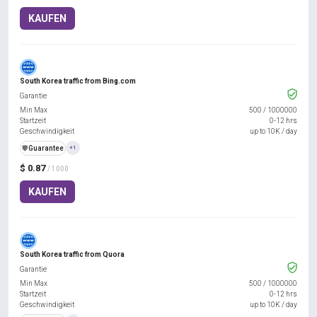
KAUFEN
South Korea traffic from Bing.com
Garantie
Min Max
500
/
1000000
Startzeit
0-12 hrs
Geschwindigkeit
up to 10K / day
️🛡️
Guarantee
+1
$ 0.87
/ 1000
KAUFEN
South Korea traffic from Quora
Garantie
Min Max
500
/
1000000
Startzeit
0-12 hrs
Geschwindigkeit
up to 10K / day