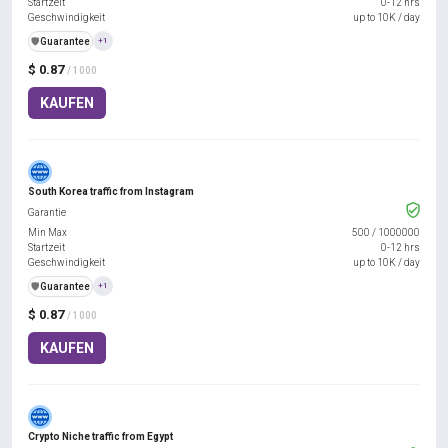
Startzeit
0-12 hrs
Geschwindigkeit
up to 10K / day
️🛡️
Guarantee
+1
$ 0.87
/ 1000
KAUFEN
South Korea traffic from Instagram
Garantie
Min Max
500
/
1000000
Startzeit
0-12 hrs
Geschwindigkeit
up to 10K / day
️🛡️
Guarantee
+1
$ 0.87
/ 1000
KAUFEN
Crypto Niche traffic from Egypt