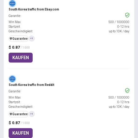
South Korea traffic from Ebay.com
Garantie
Min Max
500
/
1000000
Startzeit
0-12 hrs
Geschwindigkeit
up to 10K / day
️🛡️
Guarantee
+1
$ 0.87
/ 1000
KAUFEN
South Korea traffic from Reddit
Garantie
Min Max
500
/
1000000
Startzeit
0-12 hrs
Geschwindigkeit
up to 10K / day
️🛡️
Guarantee
+1
$ 0.87
/ 1000
KAUFEN