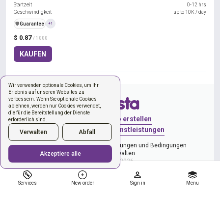
Startzeit
0-12 hrs
Geschwindigkeit
up to 10K / day
️🛡️
Guarantee
+1
$ 0.87
/ 1000
KAUFEN
Wir verwenden optionale Cookies, um Ihr
Erlebnis auf unseren Websites zu
verbessern. Wenn Sie optionale Cookies
ablehnen, werden nur Cookies verwendet,
die für die Bereitstellung der Dienste
Anmelden
Konto erstellen
erforderlich sind.
Neue Bestellung
Dienstleistungen
Verwalten
Abfall
Datenschutzerklärung
Bestimmungen und Bedingungen
Cookies verwalten
Akzeptiere alle
Copyright © 2026
Services
New order
Sign in
Menu