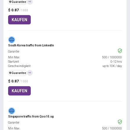
️🛡️
Guarantee
+1
$ 0.87
/ 1000
KAUFEN
South Korea traffic from LinkedIn
Garantie
Min Max
500
/
1000000
Startzeit
0-12 hrs
Geschwindigkeit
up to 10K / day
️🛡️
Guarantee
+1
$ 0.87
/ 1000
KAUFEN
Singapore traffic from Qoo10.sg
Garantie
Min Max
500
/
1000000