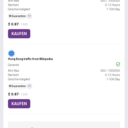
Min Max
500
/
1000000
Startzeit
0-12 Hours
Geschwindigkeit
1-10K/Day
️🛡️
Guarantee
+1
$ 0.87
/ 1000
KAUFEN
Hong Kong traffic from Wikipedia
Garantie
Min Max
500
/
1000000
Startzeit
0-12 Hours
Geschwindigkeit
1-10K/Day
️🛡️
Guarantee
+1
$ 0.87
/ 1000
KAUFEN