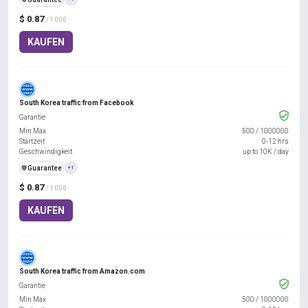
$ 0.87
/ 1000
KAUFEN
South Korea traffic from Facebook
Garantie
Min Max
500
/
1000000
Startzeit
0-12 hrs
Geschwindigkeit
up to 10K / day
️🛡️
Guarantee
+1
$ 0.87
/ 1000
KAUFEN
South Korea traffic from Amazon.com
Garantie
Min Max
500
/
1000000