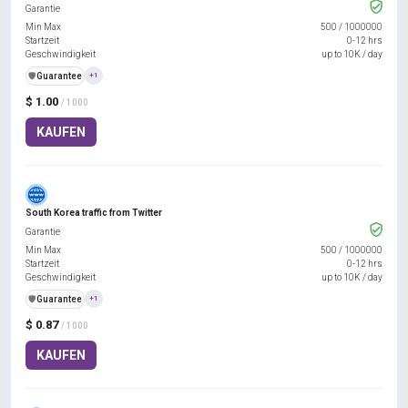
Garantie
Min Max
500
/
1000000
Startzeit
0-12 hrs
Geschwindigkeit
up to 10K / day
️🛡️
Guarantee
+1
$ 1.00
/ 1000
KAUFEN
South Korea traffic from Twitter
Garantie
Min Max
500
/
1000000
Startzeit
0-12 hrs
Geschwindigkeit
up to 10K / day
️🛡️
Guarantee
+1
$ 0.87
/ 1000
KAUFEN