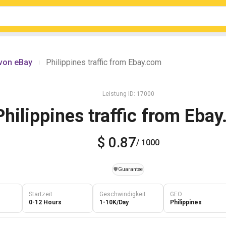
 von eBay
Philippines traffic from Ebay.com
|
Leistung ID: 17000
Philippines traffic from Eba
$ 0.87
/ 1000
️🛡️
Guarantee
Startzeit
Geschwindigkeit
GEO
0-12 Hours
1-10K/Day
Philippines