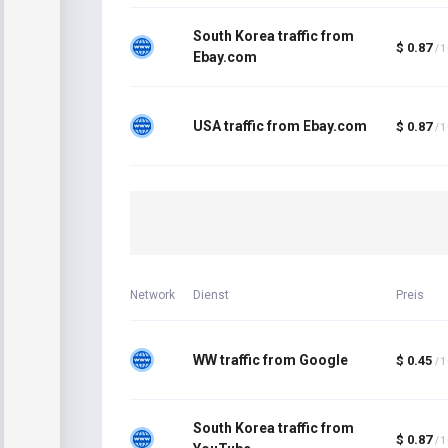
South Korea traffic from
$ 0.87
/ 
Ebay.com
USA traffic from Ebay.com
$ 0.87
/ 
Network
Dienst
Preis
WW traffic from Google
$ 0.45
/ 
South Korea traffic from
$ 0.87
/ 