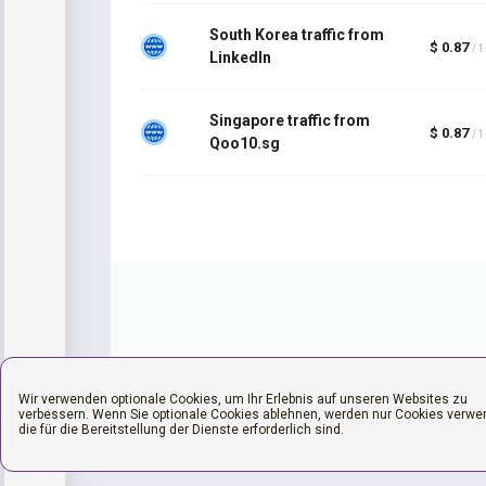
South Korea traffic from
$ 0.87
/ 
LinkedIn
Singapore traffic from
$ 0.87
/ 
Qoo10.sg
Wir verwenden optionale Cookies, um Ihr Erlebnis auf unseren Websites zu
verbessern. Wenn Sie optionale Cookies ablehnen, werden nur Cookies verwe
die für die Bereitstellung der Dienste erforderlich sind.