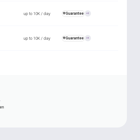
up to 10K / day
Guarantee
️🛡️
+1
up to 10K / day
Guarantee
️🛡️
+1
n
ten