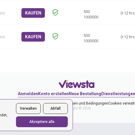
KAUFEN
0-12 hrs
1000
KAUFEN
0-12 hrs
1000
Anmelden
Konto erstellen
Neue Bestellung
Dienstleistunge
Datenschutzerklärung
Bestimmungen und Bedingungen
Cookies verwal
Copyright © 2026
Verwalten
Abfall
ndet,
Akzeptiere alle