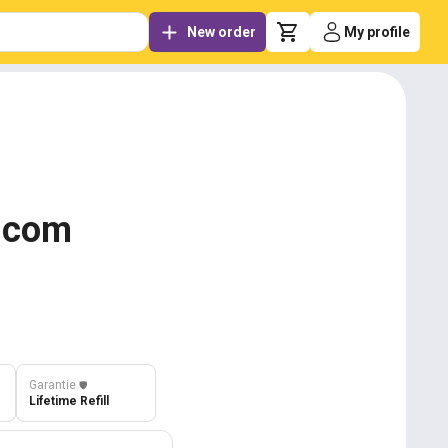
New order
My profile
y.com
Garantie
️🛡️
Lifetime Refill