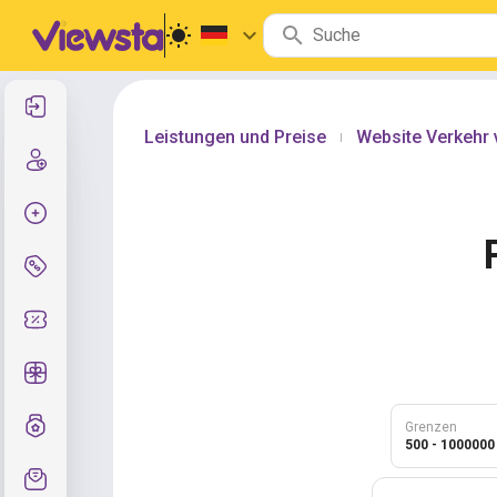
Anmelden
Leistungen und Preise
Website Verkehr
|
Registrierung
Auftrag erstellen
Services und Preise
Gutscheincodes
Kostenlose Geschenke
Notensystem
Grenzen
500 - 1000000
Kundendienst