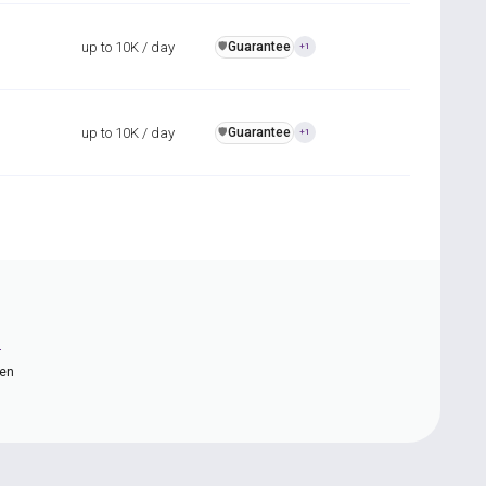
up to 10K / day
Guarantee
️🛡️
+1
up to 10K / day
Guarantee
️🛡️
+1
n
ten