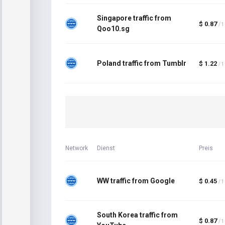
Singapore traffic from
$ 0.87
/ 
Qoo10.sg
Poland traffic from Tumblr
$ 1.22
/ 
Network
Dienst
Preis
WW traffic from Google
$ 0.45
/ 
South Korea traffic from
$ 0.87
/ 