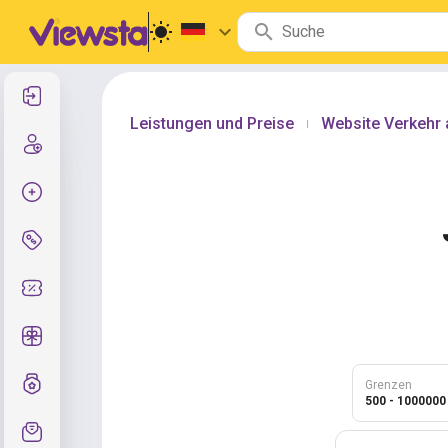
Anmelden
Leistungen und Preise
Website Verkehr 
|
Registrierung
Auftrag erstellen
Services und Preise
Gutscheincodes
Kostenlose Geschenke
Notensystem
Grenzen
500 - 1000000
Kundendienst