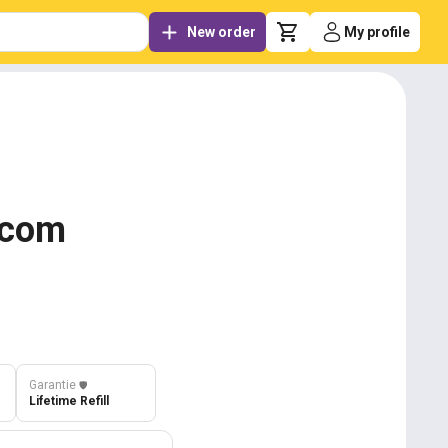
New order
My profile
.com
Garantie
️🛡️
Lifetime Refill