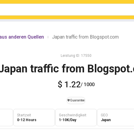
aus anderen Quellen
Japan traffic from Blogspot.com
|
Leistung ID: 17550
Japan traffic from Blogspot
$ 1.22
/ 1000
️🛡️
Guarantee
Startzeit
Geschwindigkeit
GEO
0-12 Hours
1-10K/Day
Japan