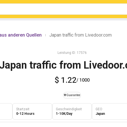
aus anderen Quellen
Japan traffic from Livedoor.com
|
Leistung ID: 17576
Japan traffic from Livedoor
$ 1.22
/ 1000
️🛡️
Guarantee
Startzeit
Geschwindigkeit
GEO
0-12 Hours
1-10K/Day
Japan