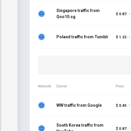
Singapore traffic from
$ 0.87
/ 
Qoo10.sg
Poland traffic from Tumblr
$ 1.22
/ 
Network
Dienst
Preis
WW traffic from Google
$ 0.45
/ 
South Korea traffic from
$ 0.87
/ 