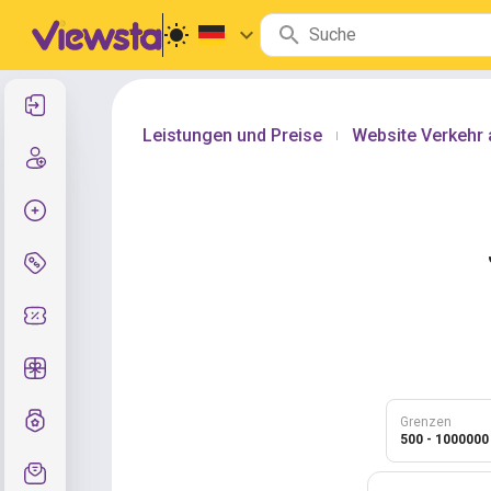
Anmelden
Leistungen und Preise
Website Verkehr 
|
Registrierung
Auftrag erstellen
Services und Preise
Gutscheincodes
Kostenlose Geschenke
Notensystem
Grenzen
500 - 1000000
Kundendienst