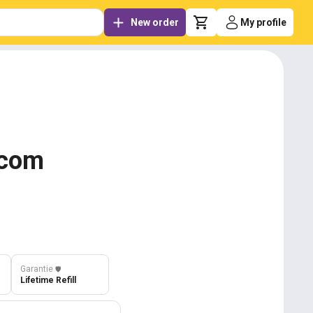
New order
My profile
.com
Garantie
️🛡️
Lifetime Refill