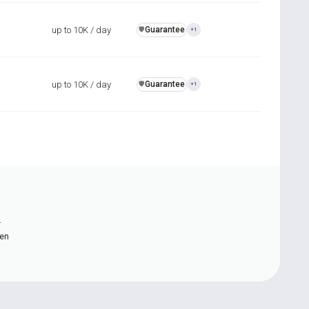
up to 10K / day
Guarantee
️🛡️
+1
up to 10K / day
Guarantee
️🛡️
+1
n
ten