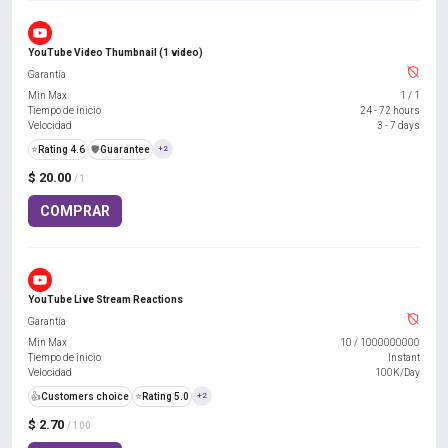
YouTube Video Thumbnail (1 video)
Garantía
Min Max
1
/
1
Tiempo de inicio
24 - 72 hours
Velocidad
3 - 7 days
⭐
Rating 4.6
️🛡️
Guarantee
+2
$ 20.00
/ 1
COMPRAR
YouTube Live Stream Reactions
Garantía
Min Max
10
/
1000000000
Tiempo de inicio
Instant
Velocidad
100K/Day
👍
Customers choice
⭐
Rating 5.0
+2
$ 2.70
/ 100