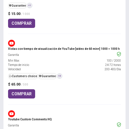
️🛡️
Guarantee
+1
$ 15.00
/ 1000
COMPRAR
Vistas con tiempo de visualización de YouTube [video de 60 min+] 1000 = 1000 h
Garantía
Min Max
100
/
2000
Tiempo de inicio
24-72 horas
Velocidad
200-400/Día
👍
Customers choice
️🛡️
Guarantee
+3
$ 65.00
/ 500
COMPRAR
Youtube Custom Comments HQ
Garantía