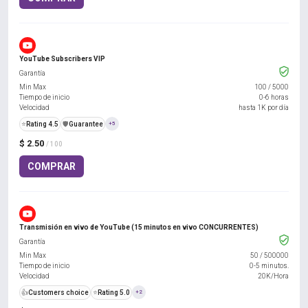
YouTube Subscribers VIP
Garantía
Min Max
100
/
5000
Tiempo de inicio
0-6 horas
Velocidad
hasta 1K por día
⭐
Rating 4.5
️🛡️
Guarantee
+5
$ 2.50
/ 100
COMPRAR
Transmisión en vivo de YouTube (15 minutos en vivo CONCURRENTES)
Garantía
Min Max
50
/
500000
Tiempo de inicio
0-5 minutos.
Velocidad
20K/Hora
👍
Customers choice
⭐
Rating 5.0
+2