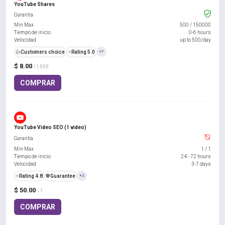
YouTube Shares
Garantía
Min Max
500
/
150000
Tiempo de inicio
0-6 hours
Velocidad
up to 500/day
👍
Customers choice
⭐
Rating 5.0
+7
$ 8.00
/ 1000
COMPRAR
YouTube Video SEO (1 video)
Garantía
Min Max
1
/
1
Tiempo de inicio
24 - 72 hours
Velocidad
3-7 days
⭐
Rating 4.8
️🛡️
Guarantee
+2
$ 50.00
/ 1
COMPRAR