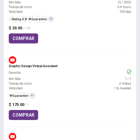
Min Max
10
/
3000
Tiempo de inicio
0-6 hours
Velocidad
100/day
⭐
Rating 4.8
️🛡️
Guarantee
+7
$ 20.00
/ 100
COMPRAR
Graphic Design Virtual Assistant
Garantía
Min Max
1
/
1
Tiempo de inicio
2-4 Days
Velocidad
1 to 4 weeks
️🛡️
Guarantee
+1
$ 175.00
/ 1
COMPRAR