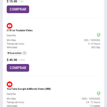
$ 15.00
/ 100
COMPRAR
CTR on Youtube Video
Garantía
Min Max
500
/
1000000
Tiempo de inicio
0 - 6 Hours
Velocidad
300/Day
️🛡️
Guarantee
+1
$ 45.00
/ 1000
COMPRAR
YouTube Google AdWords Views (WW)
Garantía
Min Max
1000
/
10000000
Tiempo de inicio
24 - 72 hours
Velocidad
1-2 weeks