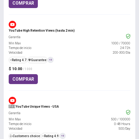
COMPRAR
YouTube High Retention Views (hasta 2 min)
Garantía
Min Max
1000
/
70000
Tiempo de inicio
24-72h
Velocidad
200-300/Día
⭐
Rating 4.7
️🛡️
Guarantee
+3
$ 10.00
/ 1000
COMPRAR
🇺🇸 YouTube Unique Views - USA
Garantía
Min Max
500
/
100000
Tiempo de inicio
0-48 Hours
Velocidad
500/Day
👍
Customers choice
⭐
Rating 4.9
+3