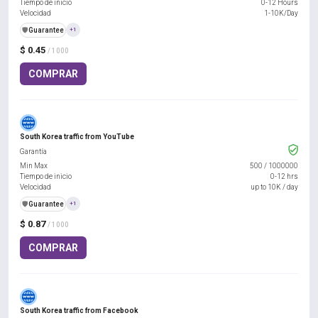
Tiempo de inicio
0-12 Hours
Velocidad
1-10K/Day
️🛡️
Guarantee
+1
$ 0.45
/ 1000
COMPRAR
South Korea traffic from YouTube
Garantía
Min Max
500
/
1000000
Tiempo de inicio
0-12 hrs
Velocidad
up to 10K / day
️🛡️
Guarantee
+1
$ 0.87
/ 1000
COMPRAR
South Korea traffic from Facebook