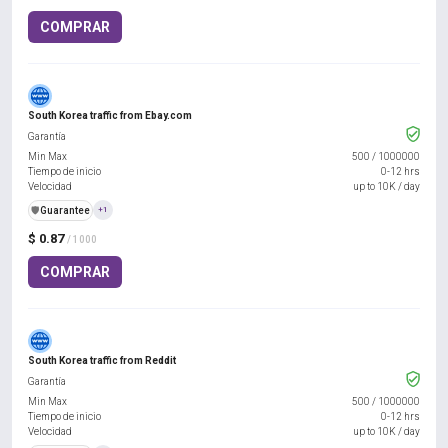
COMPRAR
South Korea traffic from Ebay.com
Garantía
Min Max
500
/
1000000
Tiempo de inicio
0-12 hrs
Velocidad
up to 10K / day
️🛡️
Guarantee
+1
$ 0.87
/ 1000
COMPRAR
South Korea traffic from Reddit
Garantía
Min Max
500
/
1000000
Tiempo de inicio
0-12 hrs
Velocidad
up to 10K / day