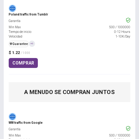
Poland traffic from Tumblr
Garantía
Min Max
500
/
1000000
Tiempo de inicio
0-12 Hours
Velocidad
1-10K/Day
️🛡️
Guarantee
+1
$ 1.22
/ 1000
COMPRAR
A MENUDO SE COMPRAN JUNTOS
WW traffic from Google
Garantía
Min Max
500
/
1000000