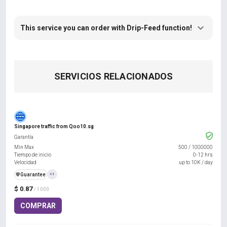
This service you can order with Drip-Feed function!
SERVICIOS RELACIONADOS
Singapore traffic from Qoo10.sg
Garantía
Min Max
500
/
1000000
Tiempo de inicio
0-12 hrs
Velocidad
up to 10K / day
️🛡️
Guarantee
+1
$ 0.87
/ 1000
COMPRAR