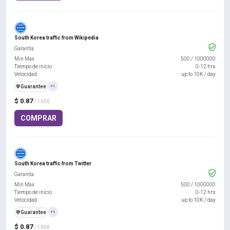
South Korea traffic from Wikipedia
Garantía
Min Max
500
/
1000000
Tiempo de inicio
0-12 hrs
Velocidad
up to 10K / day
️🛡️
Guarantee
+1
$ 0.87
/ 1000
COMPRAR
South Korea traffic from Twitter
Garantía
Min Max
500
/
1000000
Tiempo de inicio
0-12 hrs
Velocidad
up to 10K / day
️🛡️
Guarantee
+1
$ 0.87
/ 1000