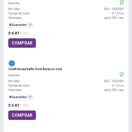
Garantía
Min Max
500
/
1000000
Tiempo de inicio
0-12 hrs
Velocidad
up to 10K / day
️🛡️
Guarantee
+1
$ 0.87
/ 1000
COMPRAR
South Korea traffic from Amazon.com
Garantía
Min Max
500
/
1000000
Tiempo de inicio
0-12 hrs
Velocidad
up to 10K / day
️🛡️
Guarantee
+1
$ 0.87
/ 1000
COMPRAR