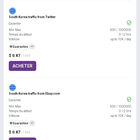
South Korea traffic from Twitter
Garantie
Min Max
500
/
1000000
Temps du début
0-12 hrs
Vitesse
up to 10K / day
️🛡️
Guarantee
+1
$ 0.87
/ 1000
ACHETER
South Korea traffic from Ebay.com
Garantie
Min Max
500
/
1000000
Temps du début
0-12 hrs
Vitesse
up to 10K / day
️🛡️
Guarantee
+1
$ 0.87
/ 1000