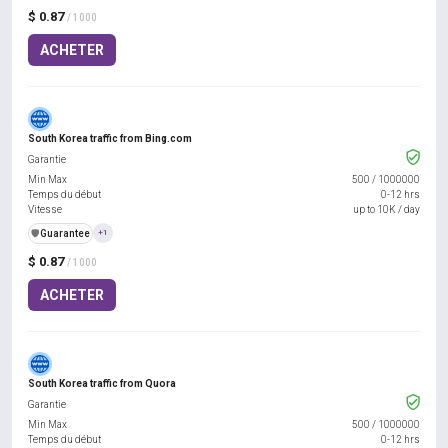
$ 0.87
/ 1000
ACHETER
South Korea traffic from Bing.com
Garantie
Min Max
500
/
1000000
Temps du début
0-12 hrs
Vitesse
up to 10K / day
️🛡️
Guarantee
+1
$ 0.87
/ 1000
ACHETER
South Korea traffic from Quora
Garantie
Min Max
500
/
1000000
Temps du début
0-12 hrs