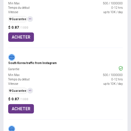
Min Max
500
/
1000000
Temps du début
0-12 hrs
Vitesse
up to 10K / day
️🛡️
Guarantee
+1
$ 0.87
/ 1000
ACHETER
South Korea traffic from Instagram
Garantie
Min Max
500
/
1000000
Temps du début
0-12 hrs
Vitesse
up to 10K / day
️🛡️
Guarantee
+1
$ 0.87
/ 1000
ACHETER