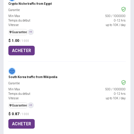
Crypto Niche traffic from Egypt
Garantie
Min Max
500
/
1000000
Temps du début
0-12 hrs
Vitesse
up to 10K / day
️🛡️
Guarantee
+1
$ 1.00
/ 1000
ACHETER
South Korea traffic from Wikipedia
Garantie
Min Max
500
/
1000000
Temps du début
0-12 hrs
Vitesse
up to 10K / day
️🛡️
Guarantee
+1
$ 0.87
/ 1000
ACHETER