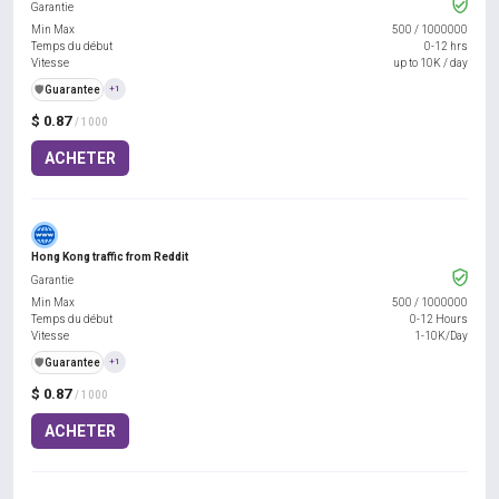
Garantie
Min Max
500
/
1000000
Temps du début
0-12 hrs
Vitesse
up to 10K / day
️🛡️
Guarantee
+1
$ 0.87
/ 1000
ACHETER
Hong Kong traffic from Reddit
Garantie
Min Max
500
/
1000000
Temps du début
0-12 Hours
Vitesse
1-10K/Day
️🛡️
Guarantee
+1
$ 0.87
/ 1000
ACHETER