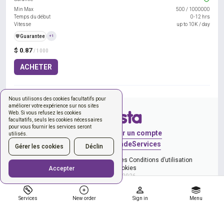
Min Max
500
/
1000000
Temps du début
0-12 hrs
Vitesse
up to 10K / day
️🛡️
Guarantee
+1
$ 0.87
/ 1000
ACHETER
Nous utilisons des cookies facultatifs pour
améliorer votre expérience sur nos sites
Web. Si vous refusez les cookies
facultatifs, seuls les cookies nécessaires
pour vous fournir les services seront
Se connecter
Créer un compte
utilisés.
Nouvelle commande
Services
Gérer les cookies
Déclin
et la Politique de confidentialité
les Conditions d’utilisation
Gérer les cookies
Accepter
Copyright © 2026
Services
New order
Sign in
Menu