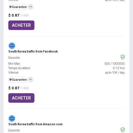
️🛡️
Guarantee
+1
$ 0.87
/ 1000
ACHETER
South Korea traffic from Facebook
Garantie
Min Max
500
/
1000000
Temps du début
0-12 hrs
Vitesse
up to 10K / day
️🛡️
Guarantee
+1
$ 0.87
/ 1000
ACHETER
South Korea traffic from Amazon.com
Garantie