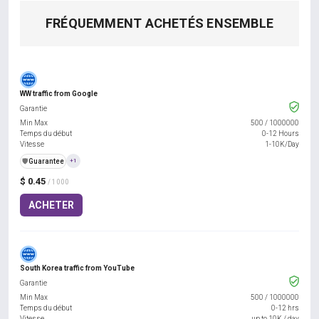
FRÉQUEMMENT ACHETÉS ENSEMBLE
WW traffic from Google
Garantie
Min Max
500
/
1000000
Temps du début
0-12 Hours
Vitesse
1-10K/Day
️🛡️
Guarantee
+1
$ 0.45
/ 1000
ACHETER
South Korea traffic from YouTube
Garantie
Min Max
500
/
1000000
Temps du début
0-12 hrs
Vitesse
up to 10K / day