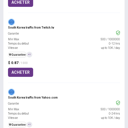
ACHETER
South Korea traffic from Twitch.tv
Garantie
Min Max
500
/
1000000
Temps du début
0-12 hrs
Vitesse
up to 10K / day
️🛡️
Guarantee
+1
$ 0.87
/ 1000
ACHETER
South Korea traffic from Yahoo.com
Garantie
Min Max
500
/
1000000
Temps du début
0-24 hrs
Vitesse
up to 10K / day
️🛡️
Guarantee
+1