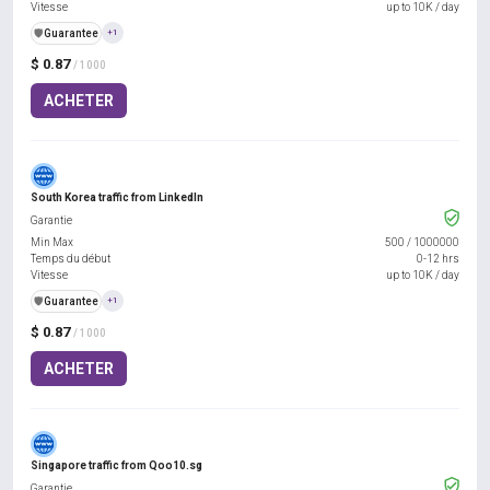
Vitesse
up to 10K / day
️🛡️
Guarantee
+1
$ 0.87
/ 1000
ACHETER
South Korea traffic from LinkedIn
Garantie
Min Max
500
/
1000000
Temps du début
0-12 hrs
Vitesse
up to 10K / day
️🛡️
Guarantee
+1
$ 0.87
/ 1000
ACHETER
Singapore traffic from Qoo10.sg
Garantie