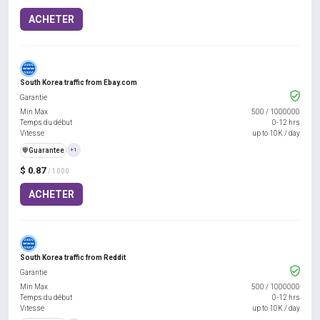
ACHETER
South Korea traffic from Ebay.com
Garantie
Min Max
500
/
1000000
Temps du début
0-12 hrs
Vitesse
up to 10K / day
️🛡️
Guarantee
+1
$ 0.87
/ 1000
ACHETER
South Korea traffic from Reddit
Garantie
Min Max
500
/
1000000
Temps du début
0-12 hrs
Vitesse
up to 10K / day