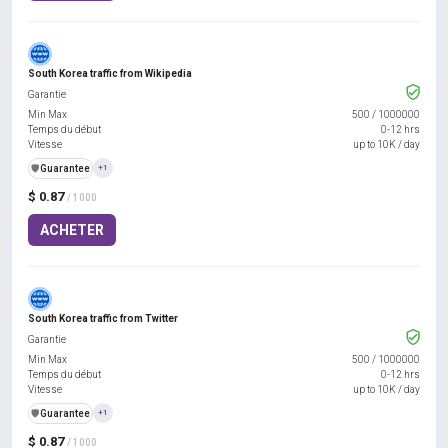
South Korea traffic from Wikipedia
Garantie
Min Max
500
/
1000000
Temps du début
0-12 hrs
Vitesse
up to 10K / day
️🛡️
Guarantee
+1
$ 0.87
/ 1000
ACHETER
South Korea traffic from Twitter
Garantie
Min Max
500
/
1000000
Temps du début
0-12 hrs
Vitesse
up to 10K / day
️🛡️
Guarantee
+1
$ 0.87
/ 1000