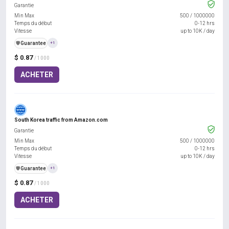
Garantie
Min Max
500
/
1000000
Temps du début
0-12 hrs
Vitesse
up to 10K / day
️🛡️
Guarantee
+1
$ 0.87
/ 1000
ACHETER
South Korea traffic from Amazon.com
Garantie
Min Max
500
/
1000000
Temps du début
0-12 hrs
Vitesse
up to 10K / day
️🛡️
Guarantee
+1
$ 0.87
/ 1000
ACHETER