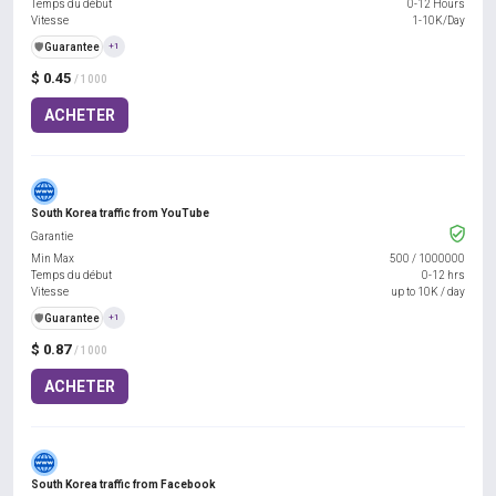
Temps du début
0-12 Hours
Vitesse
1-10K/Day
️🛡️
Guarantee
+1
$ 0.45
/ 1000
ACHETER
South Korea traffic from YouTube
Garantie
Min Max
500
/
1000000
Temps du début
0-12 hrs
Vitesse
up to 10K / day
️🛡️
Guarantee
+1
$ 0.87
/ 1000
ACHETER
South Korea traffic from Facebook