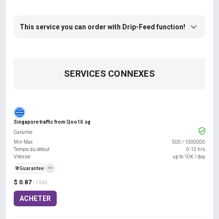
This service you can order with Drip-Feed function!
SERVICES CONNEXES
Singapore traffic from Qoo10.sg
Garantie
Min Max
500
/
1000000
Temps du début
0-12 hrs
Vitesse
up to 10K / day
️🛡️
Guarantee
+1
$ 0.87
/ 1000
ACHETER