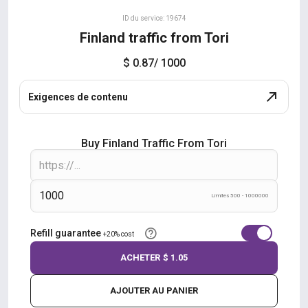
ID du service: 19674
Finland traffic from Tori
$ 0.87
/ 1000
Exigences de contenu
Buy Finland Traffic From Tori
Límites 500 - 1000000
Refill guarantee
+20% cost
ACHETER
$ 1.05
AJOUTER AU PANIER