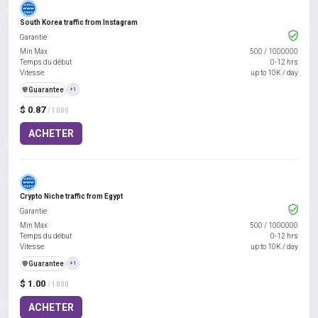
South Korea traffic from Instagram
Garantie
Min Max
500
/
1000000
Temps du début
0-12 hrs
Vitesse
up to 10K / day
️🛡️
Guarantee
+1
$ 0.87
/ 1000
ACHETER
Crypto Niche traffic from Egypt
Garantie
Min Max
500
/
1000000
Temps du début
0-12 hrs
Vitesse
up to 10K / day
️🛡️
Guarantee
+1
$ 1.00
/ 1000
ACHETER