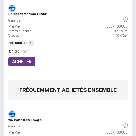
Poland traffic from Tumblr
Garantie
Min Max
500
/
1000000
Temps du début
0-12 Hours
Vitesse
1-10K/Day
️🛡️
Guarantee
+1
$ 1.22
/ 1000
ACHETER
FRÉQUEMMENT ACHETÉS ENSEMBLE
WW traffic from Google
Garantie
Min Max
500
/
1000000