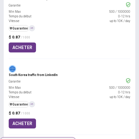
Garantie
Min Max
500
/
1000000
Temps du début
0-12 hrs
Vitesse
up to 10K / day
️🛡️
Guarantee
+1
$ 0.87
/ 1000
ACHETER
South Korea traffic from LinkedIn
Garantie
Min Max
500
/
1000000
Temps du début
0-12 hrs
Vitesse
up to 10K / day
️🛡️
Guarantee
+1
$ 0.87
/ 1000
ACHETER