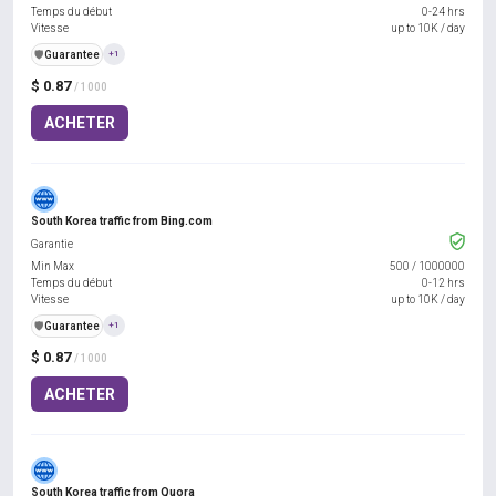
Temps du début
0-24 hrs
Vitesse
up to 10K / day
️🛡️
Guarantee
+1
$ 0.87
/ 1000
ACHETER
South Korea traffic from Bing.com
Garantie
Min Max
500
/
1000000
Temps du début
0-12 hrs
Vitesse
up to 10K / day
️🛡️
Guarantee
+1
$ 0.87
/ 1000
ACHETER
South Korea traffic from Quora