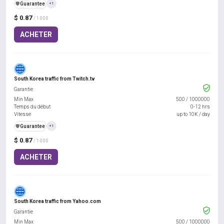
️🛡️
Guarantee
+1
$ 0.87
/ 1000
ACHETER
South Korea traffic from Twitch.tv
Garantie
Min Max
500
/
1000000
Temps du début
0-12 hrs
Vitesse
up to 10K / day
️🛡️
Guarantee
+1
$ 0.87
/ 1000
ACHETER
South Korea traffic from Yahoo.com
Garantie
Min Max
500
/
1000000