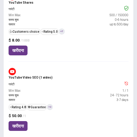
YouTube Shares
गारंटी
Min Max
500
/
150000
समय शुरू
0-6 hours
रफ़्तार
up to 500/day
👍
Customers choice
⭐
Rating 5.0
+7
$ 8.00
/ 1000
खरीदना
YouTube Video SEO (1 video)
गारंटी
Min Max
1
/
1
समय शुरू
24 - 72 hours
रफ़्तार
3-7 days
⭐
Rating 4.8
️🛡️
Guarantee
+2
$ 50.00
/ 1
खरीदना