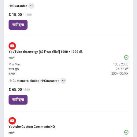
️🛡️
Guarantee
+1
$ 15.00
/ 1000
खरीदना
YouTube वॉच टाइम व्यूज़ [60 मिनट+ वीडियो] 1000 = 1000 घंटे
गारंटी
Min Max
100
/
2000
समय शुरू
24-72 घंटे
रफ़्तार
200-400/दिन
👍
Customers choice
️🛡️
Guarantee
+3
$ 65.00
/ 500
खरीदना
Youtube Custom Comments HQ
गारंटी