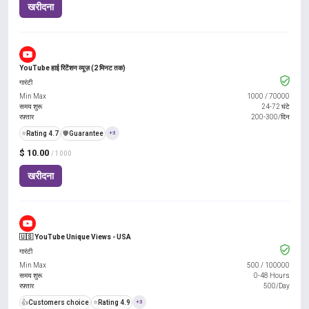
खरीदना
YouTube हाई रिटेंशन व्यूज़ (2 मिनट तक)
गारंटी
Min Max
1000
/
70000
समय शुरू
24-72 घंटे
रफ़्तार
200-300/दिन
⭐
Rating 4.7
️🛡️
Guarantee
+3
$ 10.00
/ 1000
खरीदना
🇺🇸 YouTube Unique Views - USA
गारंटी
Min Max
500
/
100000
समय शुरू
0-48 Hours
रफ़्तार
500/Day
👍
Customers choice
⭐
Rating 4.9
+3