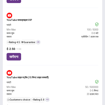
YouTube सब्सक्राइबर VIP
गारंटी
Min Max
100
/
5000
समय शुरू
0-6 घंटे
रफ़्तार
प्रतिदिन 1 हज़ार तक
⭐
Rating 4.5
️🛡️
Guarantee
+5
$ 2.50
/ 100
खरीदना
YouTube लाइव स्ट्रीम (15 मिनट लाइव समवर्ती)
गारंटी
Min Max
50
/
500000
समय शुरू
0-5 मिनट
रफ़्तार
20 हज़ार/घंटा
👍
Customers choice
⭐
Rating 5.0
+2