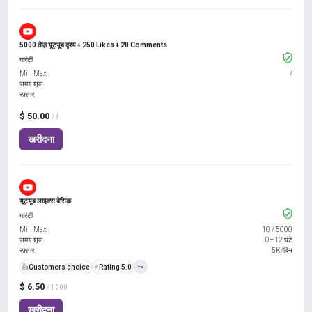
5000 तेज़ यूट्यूब दृश्य + 250 Likes + 20 Comments
गारंटी
Min Max
/
समय शुरू
रफ़्तार
$ 50.00
/ 1
खरीदना
यूट्यूब लाइक्स बेसिक
गारंटी
Min Max
10
/
5000
समय शुरू
0–12 घंटे
रफ़्तार
5K/दिन
👍
Customers choice
⭐
Rating 5.0
+3
$ 6.50
/ 1000
खरीदना