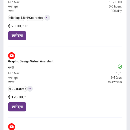
Min Max
10
/
3000
समय शुरू
0-6 hours
रफ़्तार
100/day
⭐
Rating 4.8
️🛡️
Guarantee
+7
$ 20.00
/ 100
खरीदना
Graphic Design Virtual Assistant
गारंटी
Min Max
1
/
1
समय शुरू
2-4 Days
रफ़्तार
1 to 4 weeks
️🛡️
Guarantee
+1
$ 175.00
/ 1
खरीदना