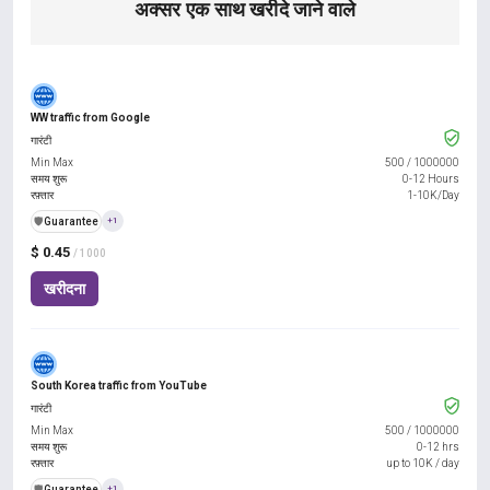
अक्सर एक साथ खरीदे जाने वाले
WW traffic from Google
गारंटी
Min Max
500
/
1000000
समय शुरू
0-12 Hours
रफ़्तार
1-10K/Day
️🛡️
Guarantee
+1
$ 0.45
/ 1000
खरीदना
South Korea traffic from YouTube
गारंटी
Min Max
500
/
1000000
समय शुरू
0-12 hrs
रफ़्तार
up to 10K / day
️🛡️
Guarantee
+1