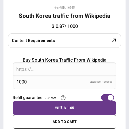
सेवा की ID: 16945
South Korea traffic from Wikipedia
$ 0.87
/ 1000
Content Requirements
Buy South Korea Traffic From Wikipedia
Limits 500 - 1000000
Refill guarantee
+20% cost
खरीदें
$ 1.05
ADD TO CART