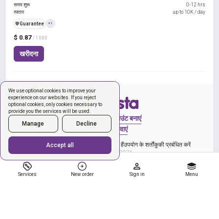
समय शुरू
0-12 hrs
रफ़्तार
up to 10K / day
️🛡️
Guarantee
+1
$ 0.87
/ 1000
खरीदना
We use optional cookies to improve your
experience on our websites. If you reject
optional cookies, only cookies necessary to
provide you the services will be used.
साइन इन करें
अकाउंट बनाएं
Manage
Decline
नया ऑर्डर
सेवाएं
और गोपनीयता नीति से सहमति व्यक्त कर रहे हैं
उपयोग के शर्तों
कुकी प्रबंधित करें
Accept all
Copyright © 2026
Services
New order
Sign in
Menu