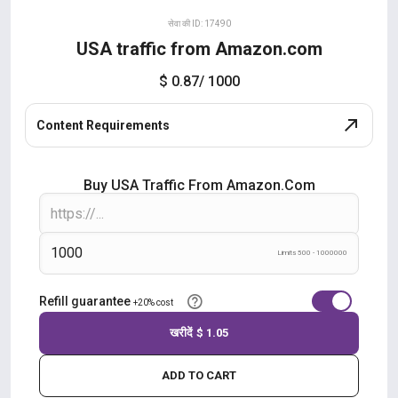
सेवा की ID: 17490
USA traffic from Amazon.com
$ 0.87
/ 1000
Content Requirements
Buy USA Traffic From Amazon.com
Limits 500 - 1000000
Refill guarantee
+20% cost
खरीदें
$ 1.05
ADD TO CART