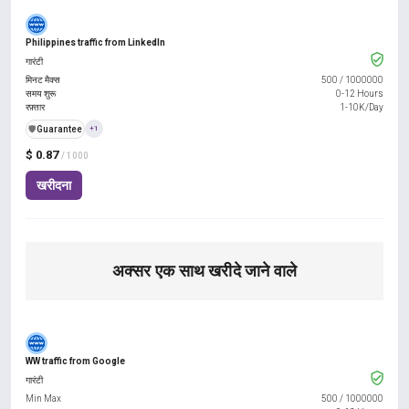
Philippines traffic from LinkedIn
गारंटी
मिनट मैक्स
500
/
1000000
समय शुरू
0-12 Hours
रफ़्तार
1-10K/Day
️🛡️
Guarantee
+1
$ 0.87
/ 1000
खरीदना
अक्सर एक साथ खरीदे जाने वाले
WW traffic from Google
गारंटी
Min Max
500
/
1000000