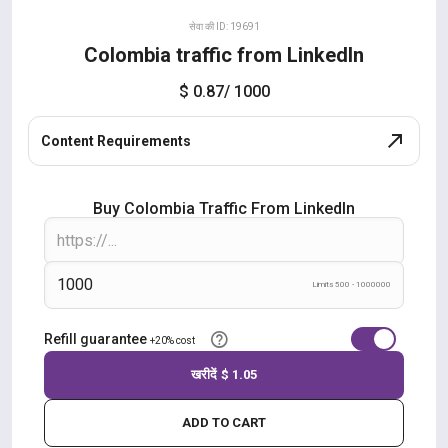
सेवा की ID: 19691
Colombia traffic from LinkedIn
$ 0.87
/ 1000
Content Requirements
Buy Colombia Traffic From LinkedIn
Limits 500 - 1000000
Refill guarantee
+20% cost
खरीदें
$ 1.05
ADD TO CART