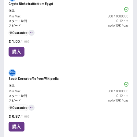
Crypto Niche traffic from Egypt
保証
Min Max
500
/
1000000
スタート時間
0-12 hrs
スピード
up to 10K / day
️🛡️
Guarantee
+1
$ 1.00
/ 1000
購入
South Korea traffic from Wikipedia
保証
Min Max
500
/
1000000
スタート時間
0-12 hrs
スピード
up to 10K / day
️🛡️
Guarantee
+1
$ 0.87
/ 1000
購入