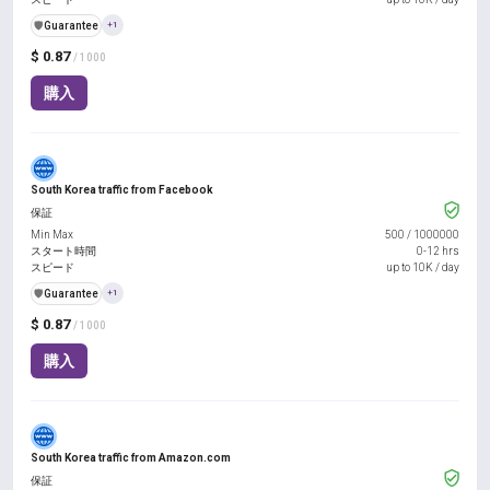
️🛡️
Guarantee
+1
$ 0.87
/ 1000
購入
South Korea traffic from Facebook
保証
Min Max
500
/
1000000
スタート時間
0-12 hrs
スピード
up to 10K / day
️🛡️
Guarantee
+1
$ 0.87
/ 1000
購入
South Korea traffic from Amazon.com
保証