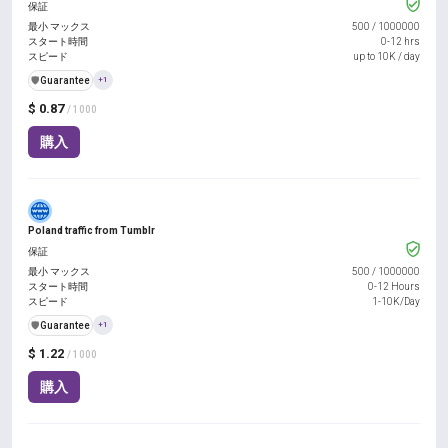
保証
最小 マックス
500
/
1000000
スタート時間
0-12 hrs
スピード
up to 10K / day
️🛡️
Guarantee
+1
$ 0.87
/ 1000
購入
Poland traffic from Tumblr
保証
最小 マックス
500
/
1000000
スタート時間
0-12 Hours
スピード
1-10K/Day
️🛡️
Guarantee
+1
$ 1.22
/ 1000
購入