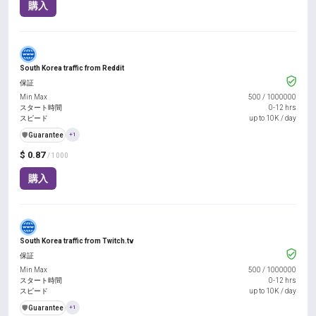
購入
South Korea traffic from Reddit
保証
Min Max
500
/
1000000
スタート時間
0-12 hrs
スピード
up to 10K / day
️🛡️
Guarantee
+1
$ 0.87
/ 1000
購入
South Korea traffic from Twitch.tv
保証
Min Max
500
/
1000000
スタート時間
0-12 hrs
スピード
up to 10K / day
️🛡️
Guarantee
+1