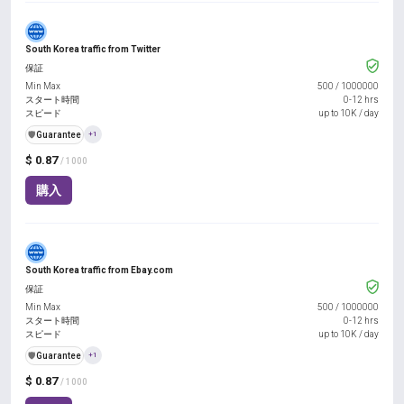
South Korea traffic from Twitter
保証
Min Max
500
/
1000000
スタート時間
0-12 hrs
スピード
up to 10K / day
️🛡️
Guarantee
+1
$ 0.87
/ 1000
購入
South Korea traffic from Ebay.com
保証
Min Max
500
/
1000000
スタート時間
0-12 hrs
スピード
up to 10K / day
️🛡️
Guarantee
+1
$ 0.87
/ 1000