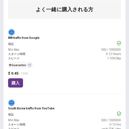
よく一緒に購入される方
WW traffic from Google
保証
Min Max
500
/
1000000
スタート時間
0-12 Hours
スピード
1-10K/Day
️🛡️
Guarantee
+1
$ 0.45
/ 1000
購入
South Korea traffic from YouTube
保証
Min Max
500
/
1000000
スタート時間
0-12 hrs
スピード
up to 10K / day