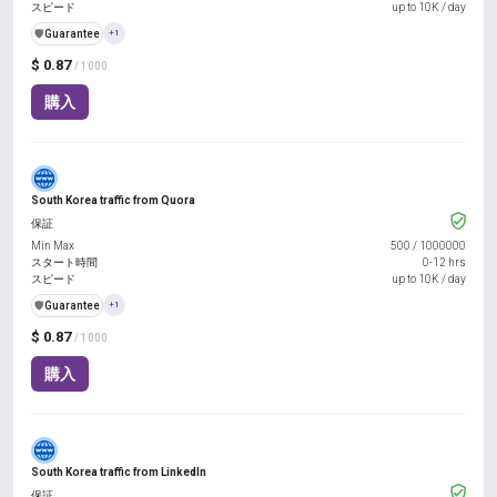
スピード
up to 10K / day
️🛡️
Guarantee
+1
$ 0.87
/ 1000
購入
South Korea traffic from Quora
保証
Min Max
500
/
1000000
スタート時間
0-12 hrs
スピード
up to 10K / day
️🛡️
Guarantee
+1
$ 0.87
/ 1000
購入
South Korea traffic from LinkedIn
保証