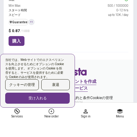
Min Max
500
/
1000000
スタート時間
0-12 hrs
スピード
up to 10K / day
️🛡️
Guarantee
+1
$ 0.87
/ 1000
購入
当社では、Web サイトでのエクスペリエン
スを向上させるためにオプションの Cookie
を使用します。 オプションの Cookie を拒
否すると、サービスを提供するために必要
な Cookie のみが使用されます。
サインイン
アカウントを作成
クッキーの管理
衰退
新しい注文
サービス
プライバシーポリシー
ご利用規約と条件
Cookieの管理
受け入れる
Copyright © 2026
Services
New order
Sign in
Menu