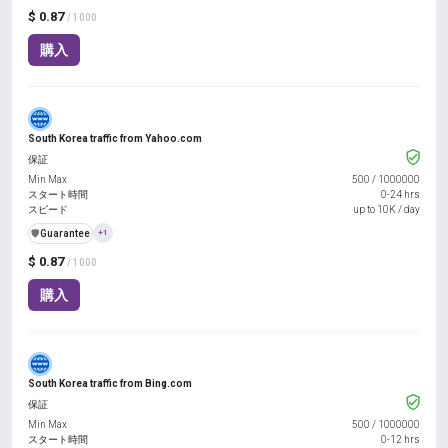
$ 0.87
/ 1000
購入
South Korea traffic from Yahoo.com
保証
Min Max
500
/
1000000
スタート時間
0-24 hrs
スピード
up to 10K / day
️🛡️
Guarantee
+1
$ 0.87
/ 1000
購入
South Korea traffic from Bing.com
保証
Min Max
500
/
1000000
スタート時間
0-12 hrs