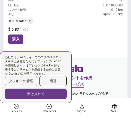
Min Max
500
/
1000000
スタート時間
0-12 hrs
スピード
up to 10K / day
️🛡️
Guarantee
+1
$ 0.87
/ 1000
購入
当社では、Web サイトでのエクスペリエン
スを向上させるためにオプションの Cookie
を使用します。 オプションの Cookie を拒
否すると、サービスを提供するために必要
な Cookie のみが使用されます。
サインイン
アカウントを作成
クッキーの管理
衰退
新しい注文
サービス
プライバシーポリシー
ご利用規約と条件
Cookieの管理
受け入れる
Copyright © 2026
Services
New order
Sign in
Menu