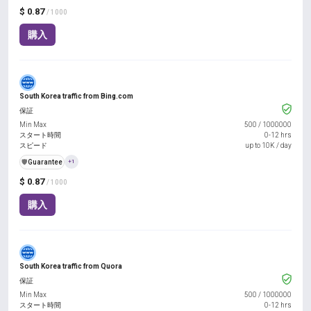
$ 0.87
/ 1000
購入
South Korea traffic from Bing.com
保証
Min Max
500
/
1000000
スタート時間
0-12 hrs
スピード
up to 10K / day
️🛡️
Guarantee
+1
$ 0.87
/ 1000
購入
South Korea traffic from Quora
保証
Min Max
500
/
1000000
スタート時間
0-12 hrs