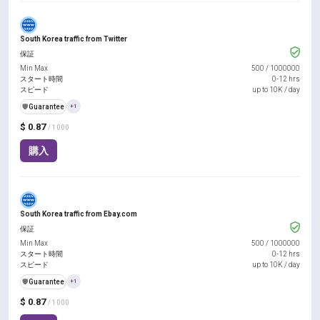
South Korea traffic from Twitter
保証
Min Max
500
/
1000000
スタート時間
0-12 hrs
スピード
up to 10K / day
️🛡️
Guarantee
+1
$ 0.87
/ 1000
購入
South Korea traffic from Ebay.com
保証
Min Max
500
/
1000000
スタート時間
0-12 hrs
スピード
up to 10K / day
️🛡️
Guarantee
+1
$ 0.87
/ 1000