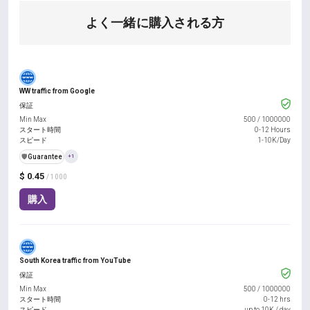
よく一緒に購入される方
WW traffic from Google
保証
Min Max
500
/
1000000
スタート時間
0-12 Hours
スピード
1-10K/Day
️🛡️
Guarantee
+1
$ 0.45
/ 1000
購入
South Korea traffic from YouTube
保証
Min Max
500
/
1000000
スタート時間
0-12 hrs
スピード
up to 10K / day