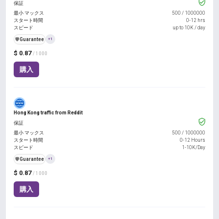
保証
最小 マックス
500
/
1000000
スタート時間
0-12 hrs
スピード
up to 10K / day
️🛡️
Guarantee
+1
$ 0.87
/ 1000
購入
Hong Kong traffic from Reddit
保証
最小 マックス
500
/
1000000
スタート時間
0-12 Hours
スピード
1-10K/Day
️🛡️
Guarantee
+1
$ 0.87
/ 1000
購入