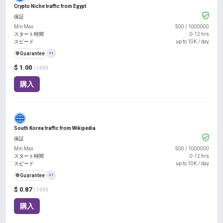
Crypto Niche traffic from Egypt
保証
Min Max
500
/
1000000
スタート時間
0-12 hrs
スピード
up to 10K / day
️🛡️
Guarantee
+1
$ 1.00
/ 1000
購入
South Korea traffic from Wikipedia
保証
Min Max
500
/
1000000
スタート時間
0-12 hrs
スピード
up to 10K / day
️🛡️
Guarantee
+1
$ 0.87
/ 1000
購入