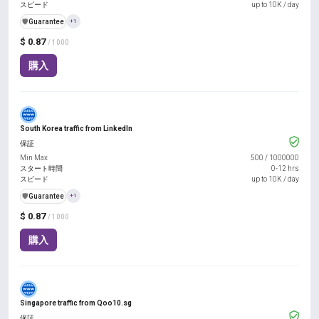
スピード
up to 10K / day
️🛡️
Guarantee
+1
$ 0.87
/ 1000
購入
South Korea traffic from LinkedIn
保証
Min Max
500
/
1000000
スタート時間
0-12 hrs
スピード
up to 10K / day
️🛡️
Guarantee
+1
$ 0.87
/ 1000
購入
Singapore traffic from Qoo10.sg
保証