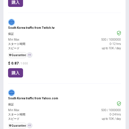
購入
South Korea traffic from Twitch.tv
保証
Min Max
500
/
1000000
スタート時間
0-12 hrs
スピード
up to 10K / day
️🛡️
Guarantee
+1
$ 0.87
/ 1000
購入
South Korea traffic from Yahoo.com
保証
Min Max
500
/
1000000
スタート時間
0-24 hrs
スピード
up to 10K / day
️🛡️
Guarantee
+1