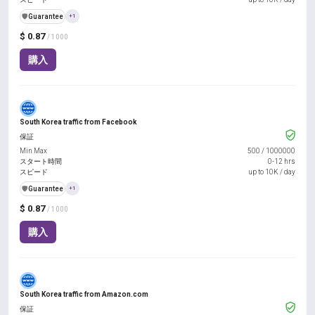
️🛡️
Guarantee
+1
$ 0.87
/ 1000
購入
South Korea traffic from Facebook
保証
Min Max
500
/
1000000
スタート時間
0-12 hrs
スピード
up to 10K / day
️🛡️
Guarantee
+1
$ 0.87
/ 1000
購入
South Korea traffic from Amazon.com
保証