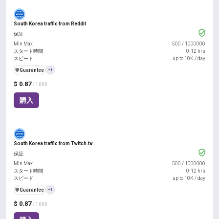
South Korea traffic from Reddit
保証
Min Max
500
/
1000000
スタート時間
0-12 hrs
スピード
up to 10K / day
️🛡️
Guarantee
+1
$ 0.87
/ 1000
購入
South Korea traffic from Twitch.tv
保証
Min Max
500
/
1000000
スタート時間
0-12 hrs
スピード
up to 10K / day
️🛡️
Guarantee
+1
$ 0.87
/ 1000