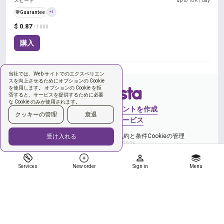
スピード
up to 10K / day
️🛡️
Guarantee
+1
$ 0.87
/ 1000
購入
当社では、Web サイトでのエクスペリエン
スを向上させるためにオプションの Cookie
を使用します。 オプションの Cookie を拒
否すると、サービスを提供するために必要
な Cookie のみが使用されます。
サインイン
アカウントを作成
クッキーの管理
衰退
新しい注文
サービス
プライバシーポリシー
ご利用規約と条件
Cookieの管理
受け入れる
Copyright © 2026
Services
New order
Sign in
Menu