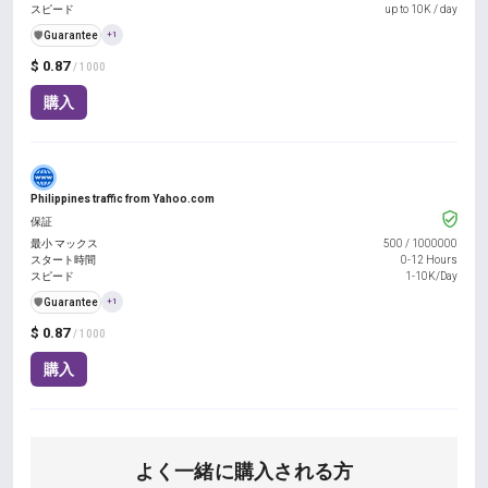
スピード
up to 10K / day
️🛡️
Guarantee
+1
$ 0.87
/ 1000
購入
Philippines traffic from Yahoo.com
保証
最小 マックス
500
/
1000000
スタート時間
0-12 Hours
スピード
1-10K/Day
️🛡️
Guarantee
+1
$ 0.87
/ 1000
購入
よく一緒に購入される方