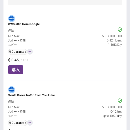
WW traffic from Google
保証
Min Max
500
/
1000000
スタート時間
0-12 Hours
スピード
1-10K/Day
️🛡️
Guarantee
+1
$ 0.45
/ 1000
購入
South Korea traffic from YouTube
保証
Min Max
500
/
1000000
スタート時間
0-12 hrs
スピード
up to 10K / day
️🛡️
Guarantee
+1