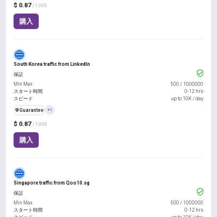
$ 0.87
/ 1000
購入
South Korea traffic from LinkedIn
保証
Min Max
500
/
1000000
スタート時間
0-12 hrs
スピード
up to 10K / day
️🛡️
Guarantee
+1
$ 0.87
/ 1000
購入
Singapore traffic from Qoo10.sg
保証
Min Max
500
/
1000000
スタート時間
0-12 hrs