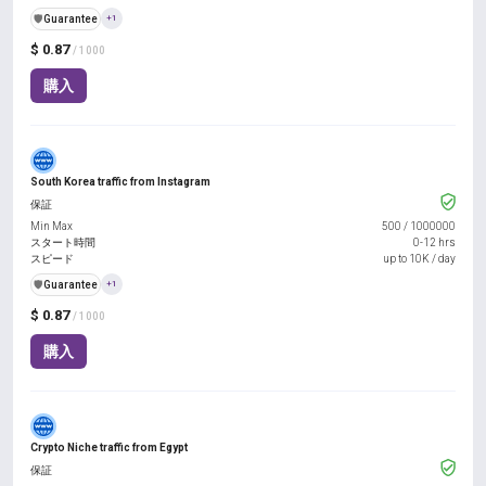
️🛡️
Guarantee
+1
$ 0.87
/ 1000
購入
South Korea traffic from Instagram
保証
Min Max
500
/
1000000
スタート時間
0-12 hrs
スピード
up to 10K / day
️🛡️
Guarantee
+1
$ 0.87
/ 1000
購入
Crypto Niche traffic from Egypt
保証