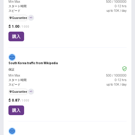
Min Max
500
/
1000000
スタート時間
0-12 hrs
スピード
up to 10K / day
️🛡️
Guarantee
+1
$ 1.00
/ 1000
購入
South Korea traffic from Wikipedia
保証
Min Max
500
/
1000000
スタート時間
0-12 hrs
スピード
up to 10K / day
️🛡️
Guarantee
+1
$ 0.87
/ 1000
購入