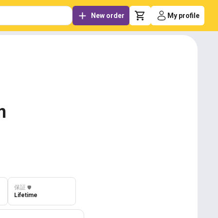
New order
My profile
m
保証
️🛡️
Lifetime