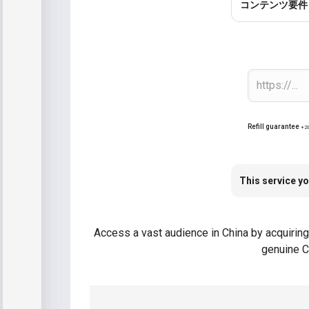
コンテンツ要件
Refill guarantee
+2
This service yo
Access a vast audience in China by acquiring
genuine C