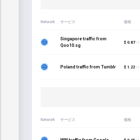
Network
サービス
価格
Singapore traffic from
$ 0.87
/ 
Qoo10.sg
Poland traffic from Tumblr
$ 1.22
/ 
Network
サービス
価格
WW traffic from Google