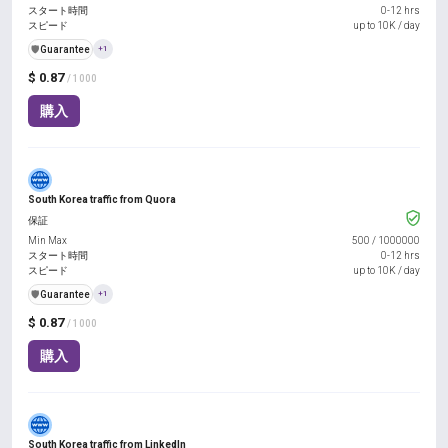
スタート時間
0-12 hrs
スピード
up to 10K / day
️🛡️
Guarantee
+1
$ 0.87
/ 1000
購入
South Korea traffic from Quora
保証
Min Max
500
/
1000000
スタート時間
0-12 hrs
スピード
up to 10K / day
️🛡️
Guarantee
+1
$ 0.87
/ 1000
購入
South Korea traffic from LinkedIn