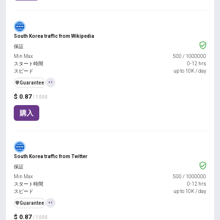
South Korea traffic from Wikipedia
保証
Min Max
500
/
1000000
スタート時間
0-12 hrs
スピード
up to 10K / day
️🛡️
Guarantee
+1
$ 0.87
/ 1000
購入
South Korea traffic from Twitter
保証
Min Max
500
/
1000000
スタート時間
0-12 hrs
スピード
up to 10K / day
️🛡️
Guarantee
+1
$ 0.87
/ 1000