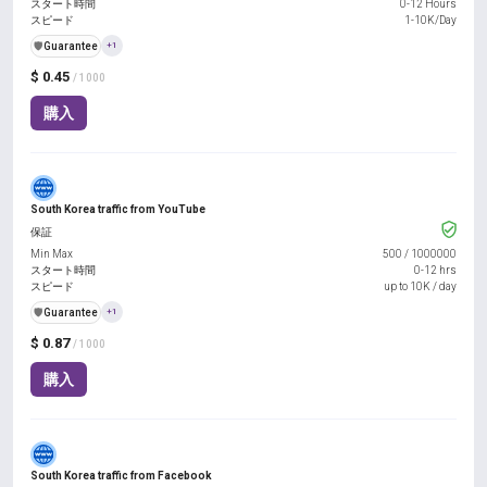
スタート時間
0-12 Hours
スピード
1-10K/Day
️🛡️
Guarantee
+1
$ 0.45
/ 1000
購入
South Korea traffic from YouTube
保証
Min Max
500
/
1000000
スタート時間
0-12 hrs
スピード
up to 10K / day
️🛡️
Guarantee
+1
$ 0.87
/ 1000
購入
South Korea traffic from Facebook