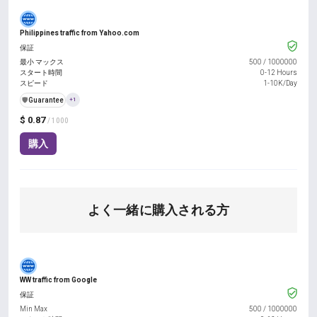
Philippines traffic from Yahoo.com
保証
最小 マックス
500
/
1000000
スタート時間
0-12 Hours
スピード
1-10K/Day
️🛡️
Guarantee
+1
$ 0.87
/ 1000
購入
よく一緒に購入される方
WW traffic from Google
保証
Min Max
500
/
1000000