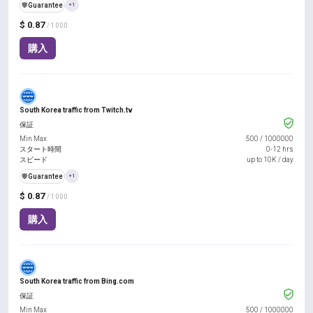
️🛡️
Guarantee
+1
$ 0.87
/ 1000
購入
South Korea traffic from Twitch.tv
保証
Min Max
500
/
1000000
スタート時間
0-12 hrs
スピード
up to 10K / day
️🛡️
Guarantee
+1
$ 0.87
/ 1000
購入
South Korea traffic from Bing.com
保証
Min Max
500
/
1000000