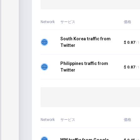
Network
サービス
価格
South Korea traffic from
$ 0.87
/ 
Twitter
Philippines traffic from
$ 0.87
/ 
Twitter
Network
サービス
価格
WW traffic from Google