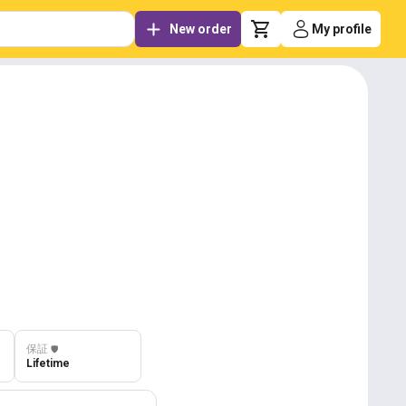
New order
My profile
保証
️🛡️
Lifetime