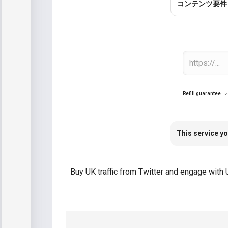
コンテンツ要件
Refill guarantee
+2
This service yo
Buy UK traffic from Twitter and engage with 