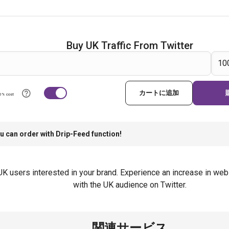
Buy UK Traffic From Twitter
カートに追加
0% cost
u can order with Drip-Feed function!
UK users interested in your brand. Experience an increase in web
with the UK audience on Twitter.
関連サービス