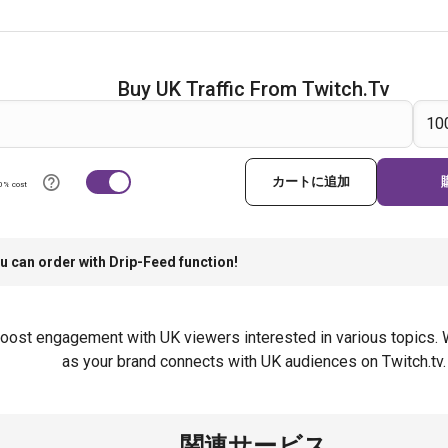
Buy UK Traffic From Twitch.tv
カートに追加
0% cost
u can order with Drip-Feed function!
oost engagement with UK viewers interested in various topics. W
as your brand connects with UK audiences on Twitch.tv.
関連サービス