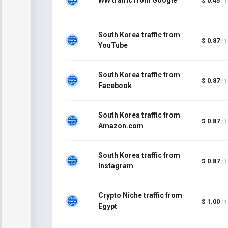
$ 0.45
/ 
South Korea traffic from
$ 0.87
/ 
YouTube
South Korea traffic from
$ 0.87
/ 
Facebook
South Korea traffic from
$ 0.87
/ 
Amazon.com
South Korea traffic from
$ 0.87
/ 
Instagram
Crypto Niche traffic from
$ 1.00
/ 
Egypt