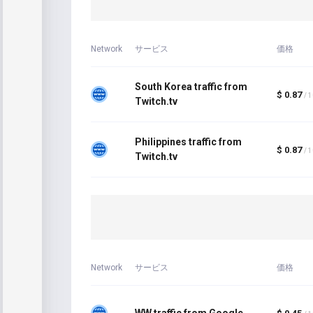
Network
サービス
価格
South Korea traffic from
$ 0.87
/ 
Twitch.tv
Philippines traffic from
$ 0.87
/ 
Twitch.tv
Network
サービス
価格
WW traffic from Google