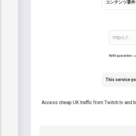
コンテンツ要件
Refill guarantee
+2
This service yo
Access cheap UK traffic from Twitch.tv and b