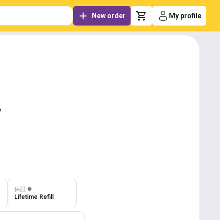
New order
My profile
v
保証
️🛡️
Lifetime Refill