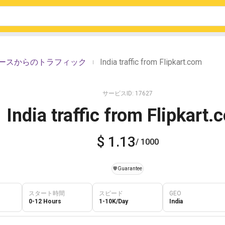
のソースからのトラフィック
India traffic from Flipkart.com
|
サービスID: 17627
India traffic from Flipkart
$ 1.13
/ 1000
️🛡️
Guarantee
スタート時間
スピード
GEO
0-12 Hours
1-10K/Day
India