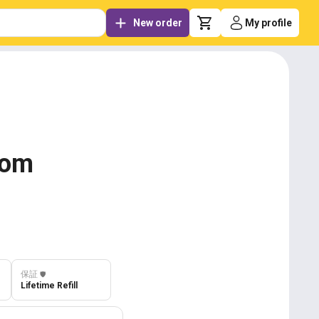
New order
My profile
.com
保証
️🛡️
Lifetime Refill