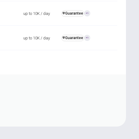
up to 10K / day
Guarantee
️🛡️
+1
up to 10K / day
Guarantee
️🛡️
+1