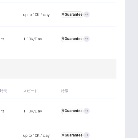
up to 10K / day
Guarantee
️🛡️
+1
urs
1-10K/Day
Guarantee
️🛡️
+1
時間
スピード
特徴
urs
1-10K/Day
Guarantee
️🛡️
+1
up to 10K / day
Guarantee
️🛡️
+1