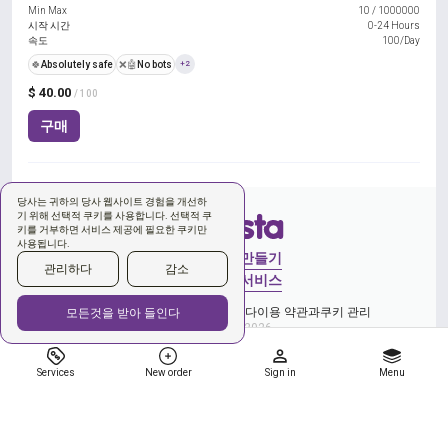
Min Max
10
/
1000000
시작 시간
0-24 Hours
속도
100/Day
🍀
Absolutely safe
❌🤖
No bots
+2
$ 40.00
/ 100
구매
당사는 귀하의 당사 웹사이트 경험을 개선하
기 위해 선택적 쿠키를 사용합니다. 선택적 쿠
키를 거부하면 서비스 제공에 필요한 쿠키만
사용됩니다.
로그인
계정 만들기
관리하다
감소
새로운 주문
서비스
개인 정보 보호 정책에 동의합니다
이용 약관과
쿠키 관리
모든것을 받아 들인다
Copyright © 2026
Services
New order
Sign in
Menu