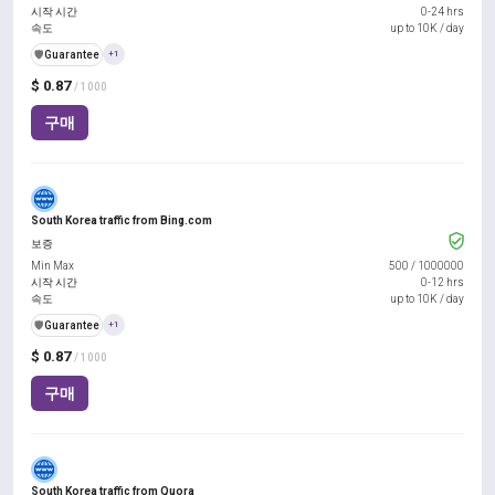
시작 시간
0-24 hrs
속도
up to 10K / day
️🛡️
Guarantee
+1
$ 0.87
/ 1000
구매
South Korea traffic from Bing.com
보증
Min Max
500
/
1000000
시작 시간
0-12 hrs
속도
up to 10K / day
️🛡️
Guarantee
+1
$ 0.87
/ 1000
구매
South Korea traffic from Quora