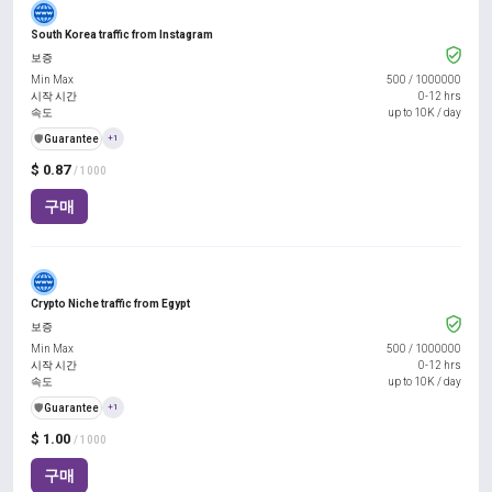
South Korea traffic from Instagram
보증
Min Max
500
/
1000000
시작 시간
0-12 hrs
속도
up to 10K / day
️🛡️
Guarantee
+1
$ 0.87
/ 1000
구매
Crypto Niche traffic from Egypt
보증
Min Max
500
/
1000000
시작 시간
0-12 hrs
속도
up to 10K / day
️🛡️
Guarantee
+1
$ 1.00
/ 1000
구매