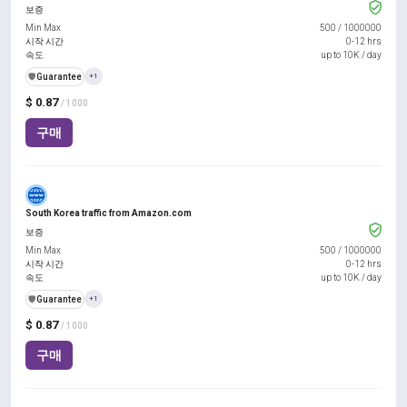
보증
Min Max
500
/
1000000
시작 시간
0-12 hrs
속도
up to 10K / day
️🛡️
Guarantee
+1
$ 0.87
/ 1000
구매
South Korea traffic from Amazon.com
보증
Min Max
500
/
1000000
시작 시간
0-12 hrs
속도
up to 10K / day
️🛡️
Guarantee
+1
$ 0.87
/ 1000
구매