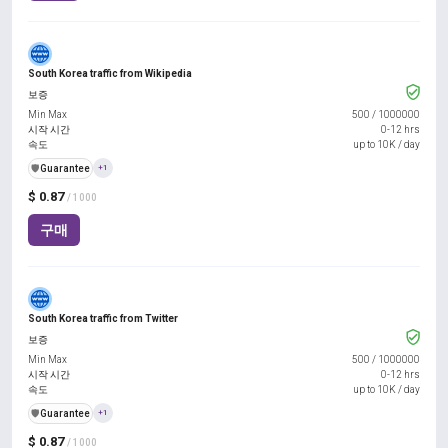
South Korea traffic from Wikipedia
보증
Min Max
500
/
1000000
시작 시간
0-12 hrs
속도
up to 10K / day
️🛡️
Guarantee
+1
$ 0.87
/ 1000
구매
South Korea traffic from Twitter
보증
Min Max
500
/
1000000
시작 시간
0-12 hrs
속도
up to 10K / day
️🛡️
Guarantee
+1
$ 0.87
/ 1000