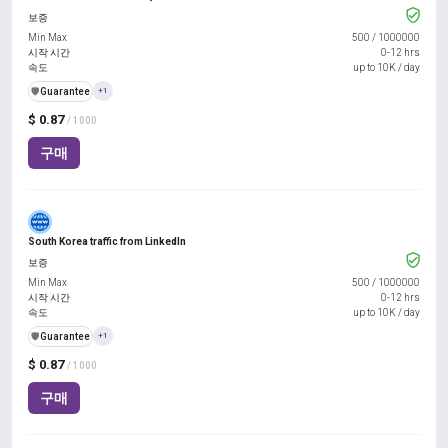
보증
Min Max
500
/
1000000
시작 시간
0-12 hrs
속도
up to 10K / day
️🛡️
Guarantee
+1
$ 0.87
/ 1000
구매
South Korea traffic from LinkedIn
보증
Min Max
500
/
1000000
시작 시간
0-12 hrs
속도
up to 10K / day
️🛡️
Guarantee
+1
$ 0.87
/ 1000
구매