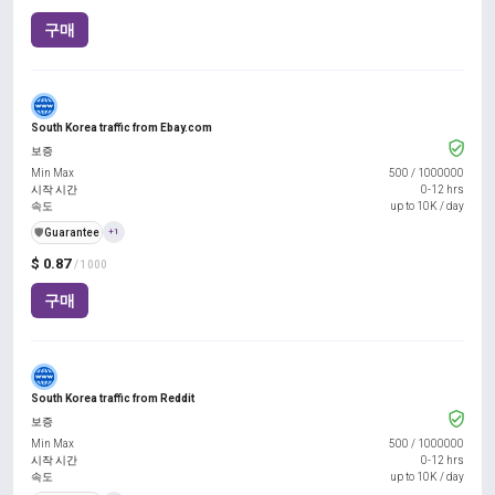
구매
South Korea traffic from Ebay.com
보증
Min Max
500
/
1000000
시작 시간
0-12 hrs
속도
up to 10K / day
️🛡️
Guarantee
+1
$ 0.87
/ 1000
구매
South Korea traffic from Reddit
보증
Min Max
500
/
1000000
시작 시간
0-12 hrs
속도
up to 10K / day