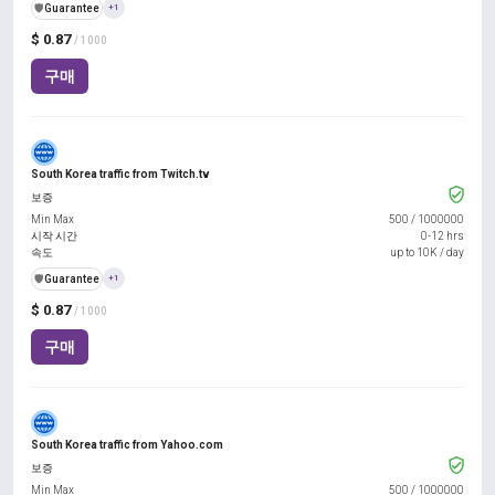
️🛡️
Guarantee
+1
$ 0.87
/ 1000
구매
South Korea traffic from Twitch.tv
보증
Min Max
500
/
1000000
시작 시간
0-12 hrs
속도
up to 10K / day
️🛡️
Guarantee
+1
$ 0.87
/ 1000
구매
South Korea traffic from Yahoo.com
보증
Min Max
500
/
1000000