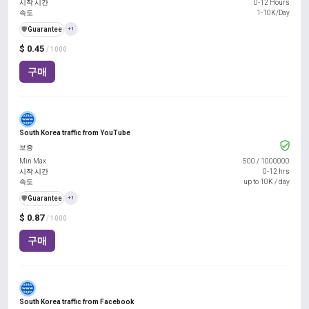
시작 시간
0-12 Hours
속도
1-10K/Day
️🛡️
Guarantee
+1
$ 0.45
/ 1000
구매
South Korea traffic from YouTube
보증
Min Max
500
/
1000000
시작 시간
0-12 hrs
속도
up to 10K / day
️🛡️
Guarantee
+1
$ 0.87
/ 1000
구매
South Korea traffic from Facebook