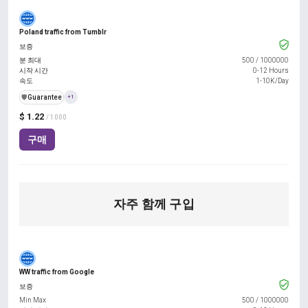
Poland traffic from Tumblr
보증
분 최대
500
/
1000000
시작 시간
0-12 Hours
속도
1-10K/Day
️🛡️
Guarantee
+1
$ 1.22
/ 1000
구매
자주 함께 구입
WW traffic from Google
보증
Min Max
500
/
1000000