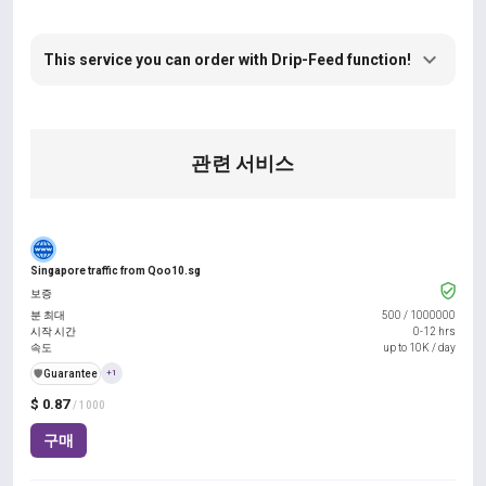
This service you can order with Drip-Feed function!
관련 서비스
Singapore traffic from Qoo10.sg
보증
분 최대
500
/
1000000
시작 시간
0-12 hrs
속도
up to 10K / day
️🛡️
Guarantee
+1
$ 0.87
/ 1000
구매