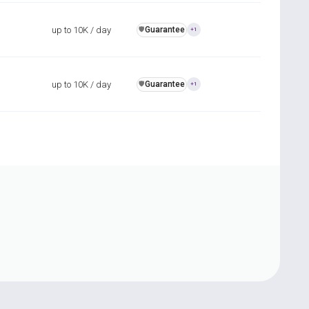
up to 10K / day
Guarantee
️🛡️
+1
up to 10K / day
Guarantee
️🛡️
+1