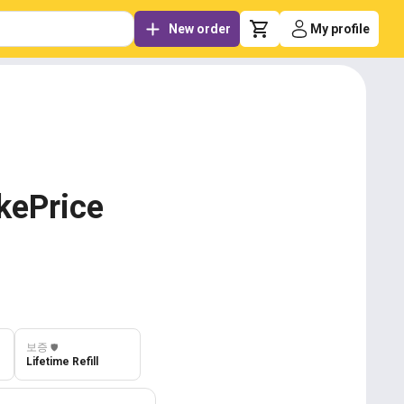
New order
My profile
kePrice
보증
️🛡️
Lifetime Refill