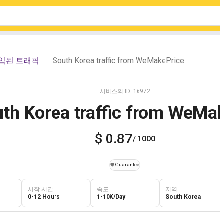
유입된 트래픽
South Korea traffic from WeMakePrice
|
서비스의 ID: 16972
th Korea traffic from WeMa
$ 0.87
/ 1000
️🛡️
Guarantee
시작 시간
속도
지역
0-12 Hours
1-10K/Day
South Korea