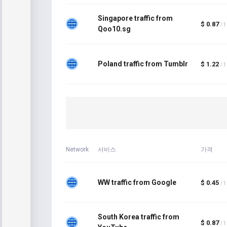
Singapore traffic from
$ 0.87
/ 
Qoo10.sg
Poland traffic from Tumblr
$ 1.22
/ 
Network
서비스
가격
WW traffic from Google
$ 0.45
/ 
South Korea traffic from
$ 0.87
/ 