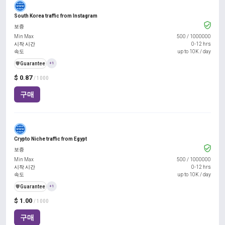
South Korea traffic from Instagram
보증
Min Max
500
/
1000000
시작 시간
0-12 hrs
속도
up to 10K / day
️🛡️
Guarantee
+1
$ 0.87
/ 1000
구매
Crypto Niche traffic from Egypt
보증
Min Max
500
/
1000000
시작 시간
0-12 hrs
속도
up to 10K / day
️🛡️
Guarantee
+1
$ 1.00
/ 1000
구매