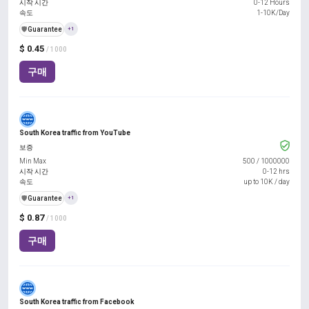
시작 시간
0-12 Hours
속도
1-10K/Day
️🛡️
Guarantee
+1
$ 0.45
/ 1000
구매
South Korea traffic from YouTube
보증
Min Max
500
/
1000000
시작 시간
0-12 hrs
속도
up to 10K / day
️🛡️
Guarantee
+1
$ 0.87
/ 1000
구매
South Korea traffic from Facebook