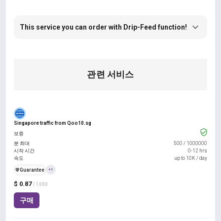
This service you can order with Drip-Feed function!
관련 서비스
Singapore traffic from Qoo10.sg
보증
분 최대
500
/
1000000
시작 시간
0-12 hrs
속도
up to 10K / day
️🛡️
Guarantee
+1
$ 0.87
/ 1000
구매