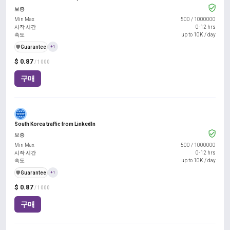
보증
Min Max
500
/
1000000
시작 시간
0-12 hrs
속도
up to 10K / day
️🛡️
Guarantee
+1
$ 0.87
/ 1000
구매
South Korea traffic from LinkedIn
보증
Min Max
500
/
1000000
시작 시간
0-12 hrs
속도
up to 10K / day
️🛡️
Guarantee
+1
$ 0.87
/ 1000
구매