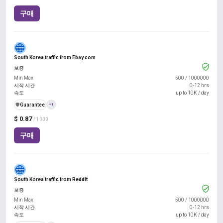
구매
South Korea traffic from Ebay.com
보증
Min Max
500
/
1000000
시작 시간
0-12 hrs
속도
up to 10K / day
️🛡️
Guarantee
+1
$ 0.87
/ 1000
구매
South Korea traffic from Reddit
보증
Min Max
500
/
1000000
시작 시간
0-12 hrs
속도
up to 10K / day