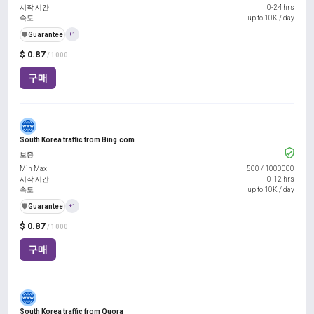
시작 시간
0-24 hrs
속도
up to 10K / day
️🛡️
Guarantee
+1
$ 0.87
/ 1000
구매
South Korea traffic from Bing.com
보증
Min Max
500
/
1000000
시작 시간
0-12 hrs
속도
up to 10K / day
️🛡️
Guarantee
+1
$ 0.87
/ 1000
구매
South Korea traffic from Quora