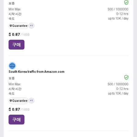
보증
Min Max
500
/
1000000
시작 시간
0-12 hrs
속도
up to 10K / day
️🛡️
Guarantee
+1
$ 0.87
/ 1000
구매
South Korea traffic from Amazon.com
보증
Min Max
500
/
1000000
시작 시간
0-12 hrs
속도
up to 10K / day
️🛡️
Guarantee
+1
$ 0.87
/ 1000
구매