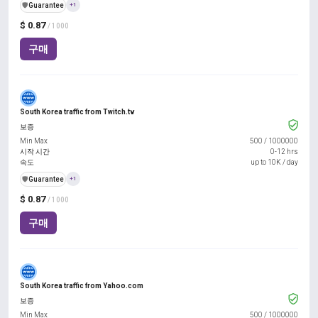
️🛡️
Guarantee
+1
$ 0.87
/ 1000
구매
South Korea traffic from Twitch.tv
보증
Min Max
500
/
1000000
시작 시간
0-12 hrs
속도
up to 10K / day
️🛡️
Guarantee
+1
$ 0.87
/ 1000
구매
South Korea traffic from Yahoo.com
보증
Min Max
500
/
1000000