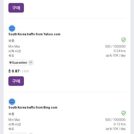
구매
South Korea traffic from Yahoo.com
보증
Min Max
500
/
1000000
시작 시간
0-24 hrs
속도
up to 10K / day
️🛡️
Guarantee
+1
$ 0.87
/ 1000
구매
South Korea traffic from Bing.com
보증
Min Max
500
/
1000000
시작 시간
0-12 hrs
속도
up to 10K / day