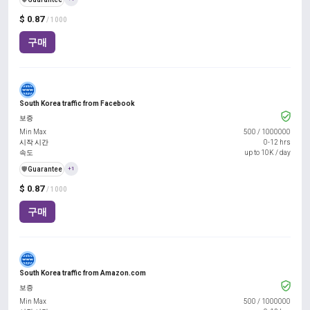
$ 0.87
/ 1000
구매
South Korea traffic from Facebook
보증
Min Max
500
/
1000000
시작 시간
0-12 hrs
속도
up to 10K / day
️🛡️
Guarantee
+1
$ 0.87
/ 1000
구매
South Korea traffic from Amazon.com
보증
Min Max
500
/
1000000