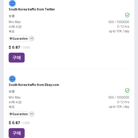
South Korea traffic from Twitter
보증
Min Max
500
/
1000000
시작 시간
0-12 hrs
속도
up to 10K / day
️🛡️
Guarantee
+1
$ 0.87
/ 1000
구매
South Korea traffic from Ebay.com
보증
Min Max
500
/
1000000
시작 시간
0-12 hrs
속도
up to 10K / day
️🛡️
Guarantee
+1
$ 0.87
/ 1000
구매