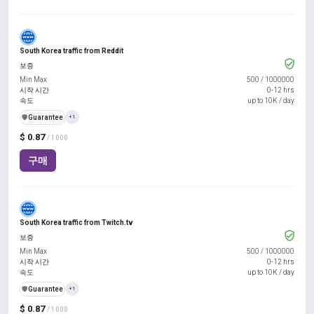
South Korea traffic from Reddit
보증
Min Max
500
/
1000000
시작 시간
0-12 hrs
속도
up to 10K / day
️🛡️
Guarantee
+1
$ 0.87
/ 1000
구매
South Korea traffic from Twitch.tv
보증
Min Max
500
/
1000000
시작 시간
0-12 hrs
속도
up to 10K / day
️🛡️
Guarantee
+1
$ 0.87
/ 1000