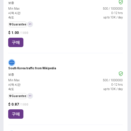
보증
Min Max
500
/
1000000
시작 시간
0-12 hrs
속도
up to 10K / day
️🛡️
Guarantee
+1
$ 1.00
/ 1000
구매
South Korea traffic from Wikipedia
보증
Min Max
500
/
1000000
시작 시간
0-12 hrs
속도
up to 10K / day
️🛡️
Guarantee
+1
$ 0.87
/ 1000
구매