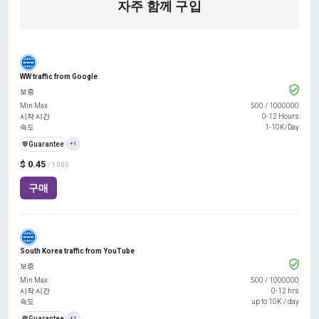
자주 함께 구입
WW traffic from Google
보증
Min Max
500
/
1000000
시작 시간
0-12 Hours
속도
1-10K/Day
️🛡️
Guarantee
+1
$ 0.45
/ 1000
구매
South Korea traffic from YouTube
보증
Min Max
500
/
1000000
시작 시간
0-12 hrs
속도
up to 10K / day
️🛡️
Guarantee
+1