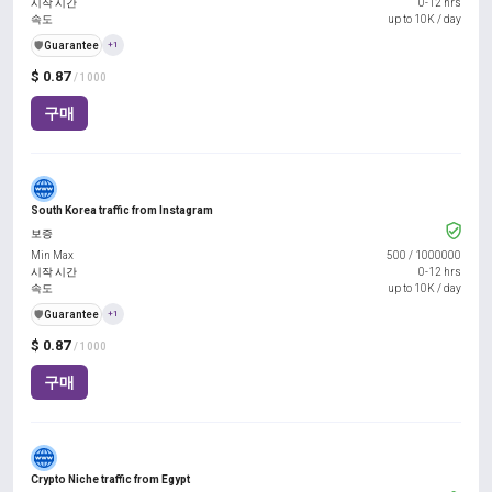
시작 시간
0-12 hrs
속도
up to 10K / day
️🛡️
Guarantee
+1
$ 0.87
/ 1000
구매
South Korea traffic from Instagram
보증
Min Max
500
/
1000000
시작 시간
0-12 hrs
속도
up to 10K / day
️🛡️
Guarantee
+1
$ 0.87
/ 1000
구매
Crypto Niche traffic from Egypt