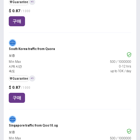
️🛡️
Guarantee
+1
$ 0.87
/ 1000
구매
South Korea traffic from Quora
보증
Min Max
500
/
1000000
시작 시간
0-12 hrs
속도
up to 10K / day
️🛡️
Guarantee
+1
$ 0.87
/ 1000
구매
Singapore traffic from Qoo10.sg
보증
Min Max
500
/
1000000