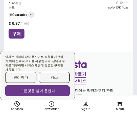
시작 시간
0-12 hrs
속도
up to 10K / day
️🛡️
Guarantee
+1
$ 0.87
/ 1000
구매
당사는 귀하의 당사 웹사이트 경험을 개선하
기 위해 선택적 쿠키를 사용합니다. 선택적 쿠
키를 거부하면 서비스 제공에 필요한 쿠키만
사용됩니다.
로그인
계정 만들기
관리하다
감소
새로운 주문
서비스
개인 정보 보호 정책에 동의합니다
이용 약관과
쿠키 관리
모든것을 받아 들인다
Copyright © 2026
Services
New order
Sign in
Menu