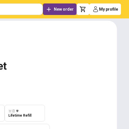
New order
My profile
et
보증
️🛡️
Lifetime Refill