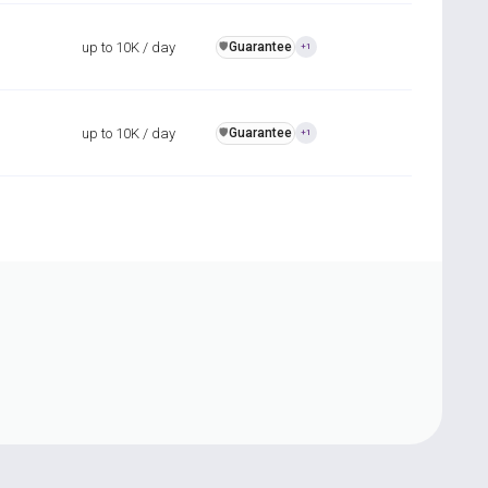
up to 10K / day
Guarantee
️🛡️
+1
up to 10K / day
Guarantee
️🛡️
+1