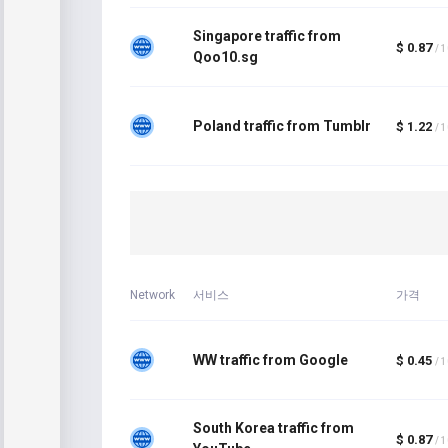
Singapore traffic from
$ 0.87
/ 
Qoo10.sg
Poland traffic from Tumblr
$ 1.22
/ 
Network
서비스
가격
WW traffic from Google
$ 0.45
/ 
South Korea traffic from
$ 0.87
/ 