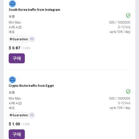
South Korea traffic from Instagram
보증
Min Max
500
/
1000000
시작 시간
0-12 hrs
속도
up to 10K / day
️🛡️
Guarantee
+1
$ 0.87
/ 1000
구매
Crypto Niche traffic from Egypt
보증
Min Max
500
/
1000000
시작 시간
0-12 hrs
속도
up to 10K / day
️🛡️
Guarantee
+1
$ 1.00
/ 1000
구매