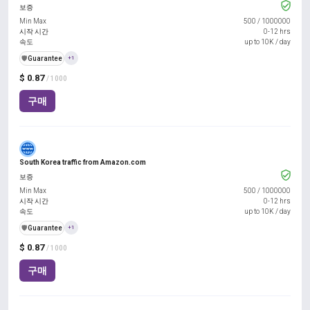
보증
Min Max
500
/
1000000
시작 시간
0-12 hrs
속도
up to 10K / day
️🛡️
Guarantee
+1
$ 0.87
/ 1000
구매
South Korea traffic from Amazon.com
보증
Min Max
500
/
1000000
시작 시간
0-12 hrs
속도
up to 10K / day
️🛡️
Guarantee
+1
$ 0.87
/ 1000
구매