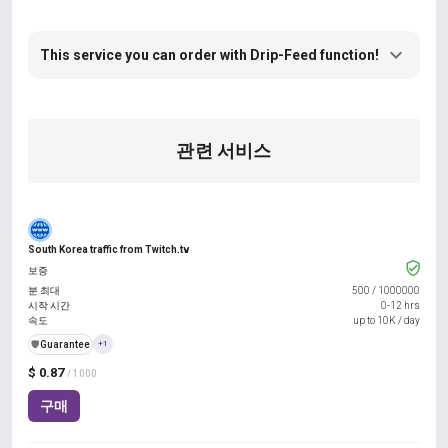
This service you can order with Drip-Feed function!
관련 서비스
South Korea traffic from Twitch.tv
보증
분 최대
500
/
1000000
시작 시간
0-12 hrs
속도
up to 10K / day
️🛡️
Guarantee
+1
$ 0.87
/ 1000
구매