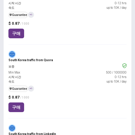
시작 시간
0-12 hrs
속도
up to 10K / day
️🛡️
Guarantee
+1
$ 0.87
/ 1000
구매
South Korea traffic from Quora
보증
Min Max
500
/
1000000
시작 시간
0-12 hrs
속도
up to 10K / day
️🛡️
Guarantee
+1
$ 0.87
/ 1000
구매
South Korea traffic from LinkedIn