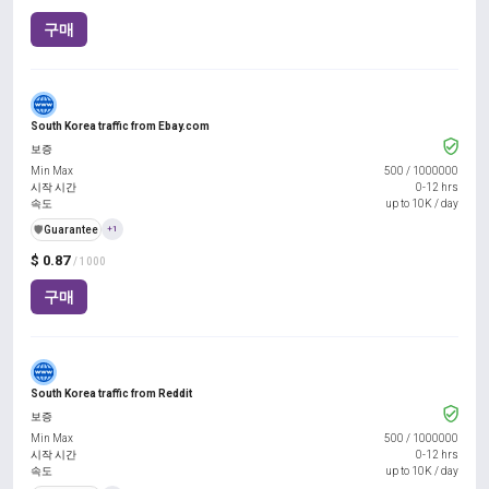
구매
South Korea traffic from Ebay.com
보증
Min Max
500
/
1000000
시작 시간
0-12 hrs
속도
up to 10K / day
️🛡️
Guarantee
+1
$ 0.87
/ 1000
구매
South Korea traffic from Reddit
보증
Min Max
500
/
1000000
시작 시간
0-12 hrs
속도
up to 10K / day