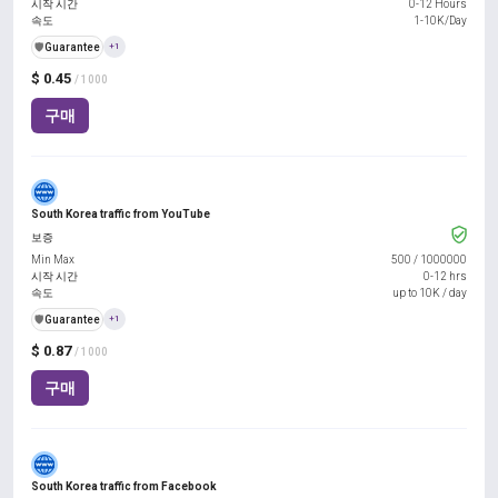
시작 시간
0-12 Hours
속도
1-10K/Day
️🛡️
Guarantee
+1
$ 0.45
/ 1000
구매
South Korea traffic from YouTube
보증
Min Max
500
/
1000000
시작 시간
0-12 hrs
속도
up to 10K / day
️🛡️
Guarantee
+1
$ 0.87
/ 1000
구매
South Korea traffic from Facebook