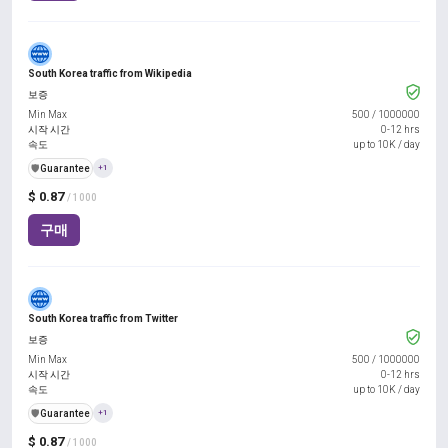
South Korea traffic from Wikipedia
보증
Min Max
500
/
1000000
시작 시간
0-12 hrs
속도
up to 10K / day
️🛡️
Guarantee
+1
$ 0.87
/ 1000
구매
South Korea traffic from Twitter
보증
Min Max
500
/
1000000
시작 시간
0-12 hrs
속도
up to 10K / day
️🛡️
Guarantee
+1
$ 0.87
/ 1000