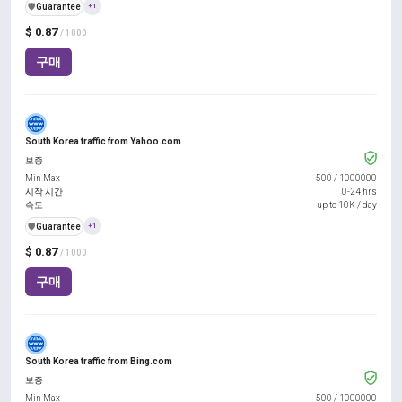
️🛡️
Guarantee
+1
$ 0.87
/ 1000
구매
South Korea traffic from Yahoo.com
보증
Min Max
500
/
1000000
시작 시간
0-24 hrs
속도
up to 10K / day
️🛡️
Guarantee
+1
$ 0.87
/ 1000
구매
South Korea traffic from Bing.com
보증
Min Max
500
/
1000000