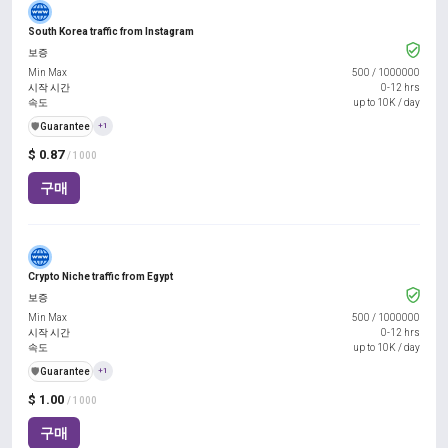
South Korea traffic from Instagram
보증
Min Max
500
/
1000000
시작 시간
0-12 hrs
속도
up to 10K / day
️🛡️
Guarantee
+1
$ 0.87
/ 1000
구매
Crypto Niche traffic from Egypt
보증
Min Max
500
/
1000000
시작 시간
0-12 hrs
속도
up to 10K / day
️🛡️
Guarantee
+1
$ 1.00
/ 1000
구매