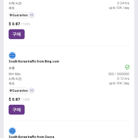
시작 시간
0-24 hrs
속도
up to 10K / day
️🛡️
Guarantee
+1
$ 0.87
/ 1000
구매
South Korea traffic from Bing.com
보증
Min Max
500
/
1000000
시작 시간
0-12 hrs
속도
up to 10K / day
️🛡️
Guarantee
+1
$ 0.87
/ 1000
구매
South Korea traffic from Quora