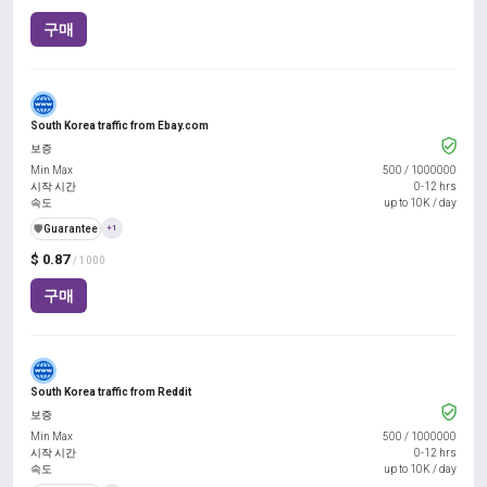
구매
South Korea traffic from Ebay.com
보증
Min Max
500
/
1000000
시작 시간
0-12 hrs
속도
up to 10K / day
️🛡️
Guarantee
+1
$ 0.87
/ 1000
구매
South Korea traffic from Reddit
보증
Min Max
500
/
1000000
시작 시간
0-12 hrs
속도
up to 10K / day