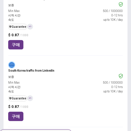
보증
Min Max
500
/
1000000
시작 시간
0-12 hrs
속도
up to 10K / day
️🛡️
Guarantee
+1
$ 0.87
/ 1000
구매
South Korea traffic from LinkedIn
보증
Min Max
500
/
1000000
시작 시간
0-12 hrs
속도
up to 10K / day
️🛡️
Guarantee
+1
$ 0.87
/ 1000
구매