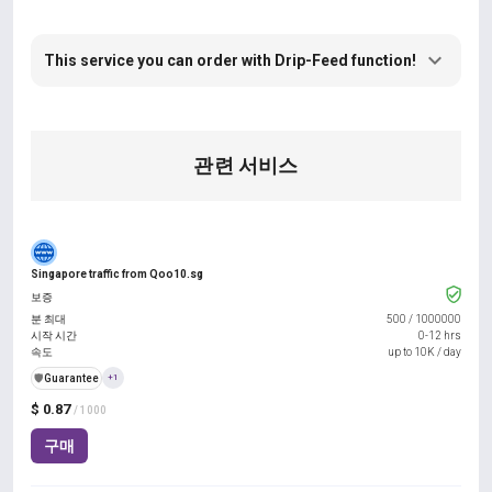
This service you can order with Drip-Feed function!
관련 서비스
Singapore traffic from Qoo10.sg
보증
분 최대
500
/
1000000
시작 시간
0-12 hrs
속도
up to 10K / day
️🛡️
Guarantee
+1
$ 0.87
/ 1000
구매