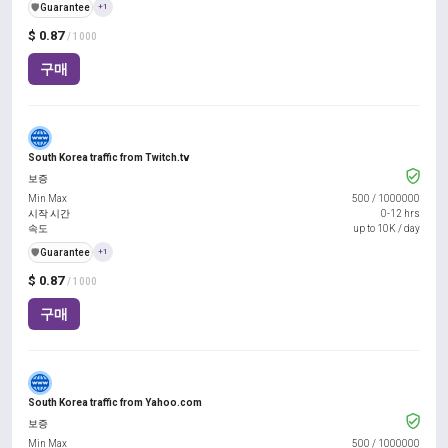
️🛡️
Guarantee
+1
$ 0.87
/ 1000
구매
South Korea traffic from Twitch.tv
보증
Min Max
500
/
1000000
시작 시간
0-12 hrs
속도
up to 10K / day
️🛡️
Guarantee
+1
$ 0.87
/ 1000
구매
South Korea traffic from Yahoo.com
보증
Min Max
500
/
1000000