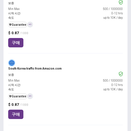
보증
Min Max
500
/
1000000
시작 시간
0-12 hrs
속도
up to 10K / day
️🛡️
Guarantee
+1
$ 0.87
/ 1000
구매
South Korea traffic from Amazon.com
보증
Min Max
500
/
1000000
시작 시간
0-12 hrs
속도
up to 10K / day
️🛡️
Guarantee
+1
$ 0.87
/ 1000
구매