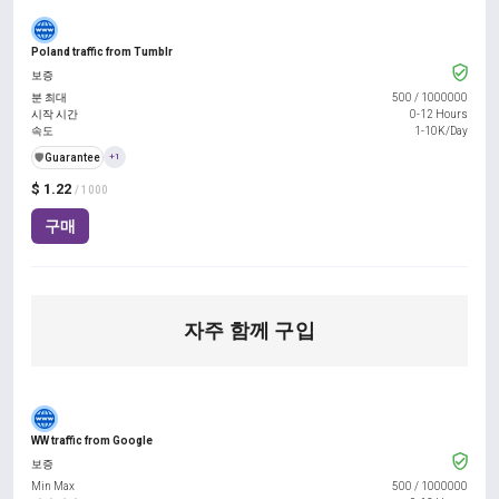
Poland traffic from Tumblr
보증
분 최대
500
/
1000000
시작 시간
0-12 Hours
속도
1-10K/Day
️🛡️
Guarantee
+1
$ 1.22
/ 1000
구매
자주 함께 구입
WW traffic from Google
보증
Min Max
500
/
1000000