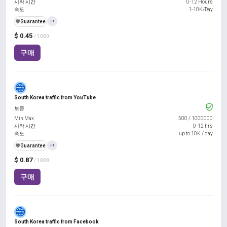
시작 시간
0-12 Hours
속도
1-10K/Day
️🛡️
Guarantee
+1
$ 0.45
/ 1000
구매
South Korea traffic from YouTube
보증
Min Max
500
/
1000000
시작 시간
0-12 hrs
속도
up to 10K / day
️🛡️
Guarantee
+1
$ 0.87
/ 1000
구매
South Korea traffic from Facebook