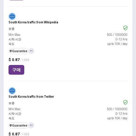
South Korea traffic from Wikipedia
보증
Min Max
500
/
1000000
시작 시간
0-12 hrs
속도
up to 10K / day
️🛡️
Guarantee
+1
$ 0.87
/ 1000
구매
South Korea traffic from Twitter
보증
Min Max
500
/
1000000
시작 시간
0-12 hrs
속도
up to 10K / day
️🛡️
Guarantee
+1
$ 0.87
/ 1000