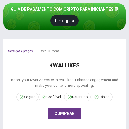
GUIA DE PAGAMENTO COM CRIPTO PARA INICIANTES 📘
Ler o guia
Serviços e preços
Kwai Curtidas
|
KWAI LIKES
Boost your Kwai videos with real likes. Enhance engagement and
make your content more appealing.
Seguro
Confiável
Garantido
Rápido
COMPRAR