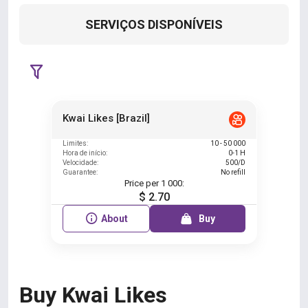
SERVIÇOS DISPONÍVEIS
Kwai Likes [Brazil]
Limites:
10 - 50 000
Hora de início:
0-1 H
Velocidade:
500/D
Guarantee:
No refill
Price per 1 000:
$ 2.70
About
Buy
Buy Kwai Likes