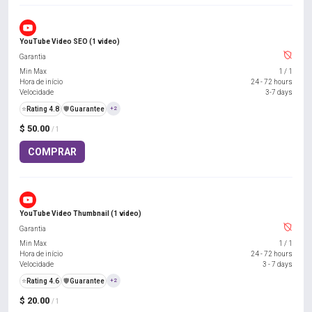
YouTube Video SEO (1 video)
Garantia
Min Max
1
/
1
Hora de início
24 - 72 hours
Velocidade
3-7 days
⭐
Rating 4.8
️🛡️
Guarantee
+2
$ 50.00
/ 1
COMPRAR
YouTube Video Thumbnail (1 video)
Garantia
Min Max
1
/
1
Hora de início
24 - 72 hours
Velocidade
3 - 7 days
⭐
Rating 4.6
️🛡️
Guarantee
+2
$ 20.00
/ 1