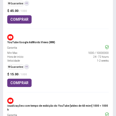
️🛡️
Guarantee
+1
$ 45.00
/ 1000
COMPRAR
YouTube Google AdWords Views (WW)
Garantia
Min Max
1000
/
10000000
Hora de início
24 - 72 hours
Velocidade
1-2 weeks
️🛡️
Guarantee
+1
$ 15.00
/ 1000
COMPRAR
isualizações com tempo de exibição do YouTube [vídeo de 60 min+] 1000 = 1000
h
Garantia