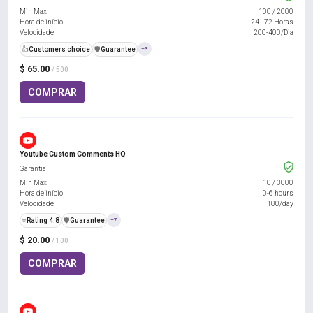
Min Max
100
/
2000
Hora de início
24 - 72 Horas
Velocidade
200-400/Dia
👍
Customers choice
️🛡️
Guarantee
+3
$ 65.00
/ 500
COMPRAR
Youtube Custom Comments HQ
Garantia
Min Max
10
/
3000
Hora de início
0-6 hours
Velocidade
100/day
⭐
Rating 4.8
️🛡️
Guarantee
+7
$ 20.00
/ 100
COMPRAR