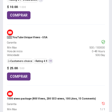
$ 10.00
/ 1000
COMPRAR
🇺🇸 YouTube Unique Views - USA
Garantia
Min Max
500
/
100000
Hora de início
0-48 Hours
Velocidade
500/Day
👍
Customers choice
⭐
Rating 4.9
+3
$ 25.00
/ 500
COMPRAR
1000 views package (800 Views, 200 SEO views, 100 Likes, 15 Comments)
Garantia
Min Max
1
/
1