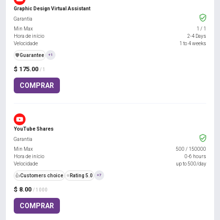
Graphic Design Virtual Assistant
Garantia
Min Max
1
/
1
Hora de início
2-4 Days
Velocidade
1 to 4 weeks
️🛡️
Guarantee
+1
$ 175.00
/ 1
COMPRAR
YouTube Shares
Garantia
Min Max
500
/
150000
Hora de início
0-6 hours
Velocidade
up to 500/day
👍
Customers choice
⭐
Rating 5.0
+7
$ 8.00
/ 1000
COMPRAR