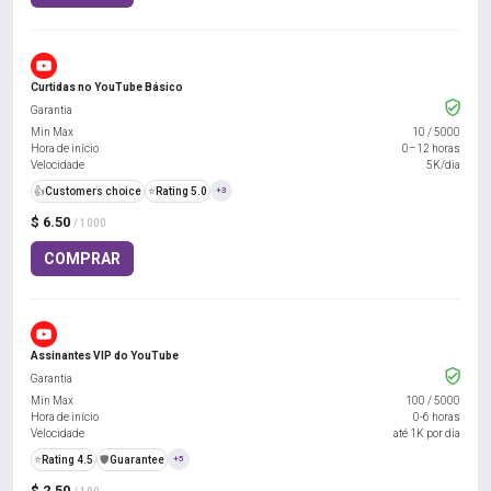
Curtidas no YouTube Básico
Garantia
Min Max
10
/
5000
Hora de início
0–12 horas
Velocidade
5K/dia
👍
Customers choice
⭐
Rating 5.0
+3
$ 6.50
/ 1000
COMPRAR
Assinantes VIP do YouTube
Garantia
Min Max
100
/
5000
Hora de início
0-6 horas
Velocidade
até 1K por dia
⭐
Rating 4.5
️🛡️
Guarantee
+5
$ 2.50