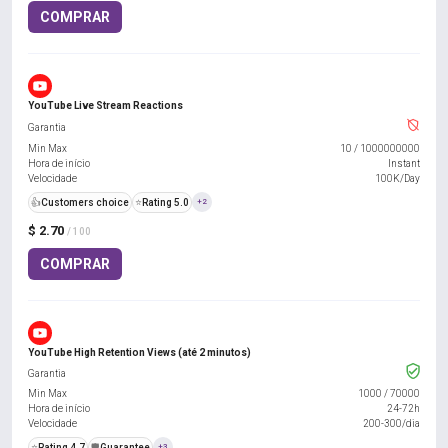
COMPRAR
YouTube Live Stream Reactions
Garantia
Min Max
10
/
1000000000
Hora de início
Instant
Velocidade
100K/Day
👍
Customers choice
⭐
Rating 5.0
+2
$ 2.70
/ 100
COMPRAR
YouTube High Retention Views (até 2 minutos)
Garantia
Min Max
1000
/
70000
Hora de início
24-72h
Velocidade
200-300/dia
⭐
Rating 4.7
️🛡️
Guarantee
+3