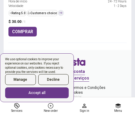
Hora de início
24 - 72 Hours
Velocidade
1 - 2 Days
⭐
Rating 5.0
👍
Customers choice
+3
$ 30.00
/ 1
COMPRAR
We use optional cookies to improve your
experience on our websites. If you reject
optional cookies, only cookies necessary to
Entrar
Criar conta
provide you the services will be used.
Novo pedido
Serviços
Manage
Decline
e Política de Privacidade
Termos e Condições
Gerenciar cookies
Accept all
Copyright © 2026
Services
New order
Sign in
Menu