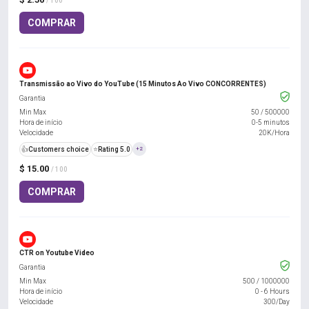
/ 100
COMPRAR
Transmissão ao Vivo do YouTube (15 Minutos Ao Vivo CONCORRENTES)
Garantia
Min Max
50
/
500000
Hora de início
0-5 minutos
Velocidade
20K/Hora
👍
Customers choice
⭐
Rating 5.0
+2
$ 15.00
/ 100
COMPRAR
CTR on Youtube Video
Garantia
Min Max
500
/
1000000
Hora de início
0 - 6 Hours
Velocidade
300/Day