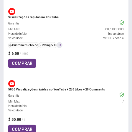
Visualizações rápidas no YouTube
Garantia
Min Max
500
/
1000000
Hora de início
Instantâneo
Velocidade
até 100k por dia
👍
Customers choice
⭐
Rating 5.0
+3
$ 6.50
/ 1000
COMPRAR
5000 Visualizações rápidas no YouTube + 250 Likes + 20 Comments
Garantia
Min Max
/
Hora de início
Velocidade
$ 50.00
/ 1
COMPRAR