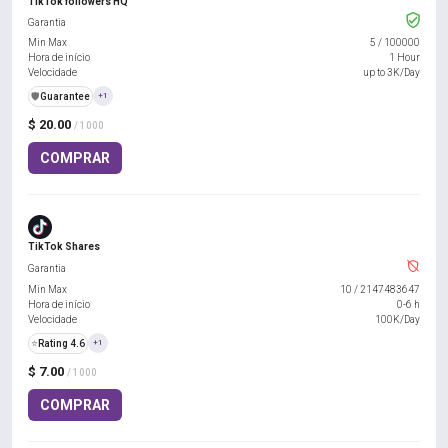
TikTok followers HQ
Garantia
Min Max
5
/
100000
Hora de início
1 Hour
Velocidade
up to 3K/Day
️🛡️
Guarantee
+1
$ 20.00
/ 1000
COMPRAR
TikTok Shares
Garantia
Min Max
10
/
2147483647
Hora de início
0-6 h
Velocidade
100K/Day
⭐
Rating 4.6
+1
$ 7.00
/ 1000
COMPRAR