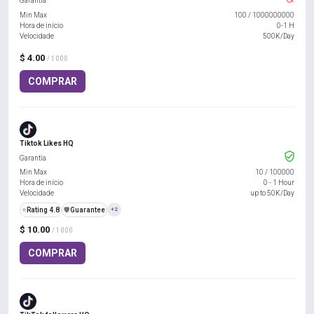
Garantia
Min Max
100
/
1000000000
Hora de início
0-1 H
Velocidade
500K/Day
$ 4.00
/ 1000
COMPRAR
Tiktok Likes HQ
Garantia
Min Max
10
/
100000
Hora de início
0 - 1 Hour
Velocidade
up to 50K/Day
⭐
Rating 4.8
️🛡️
Guarantee
+2
$ 10.00
/ 1000
COMPRAR