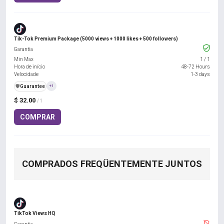
Tik-Tok Premium Package (5000 views + 1000 likes + 500 followers)
Garantia
Min Max
1
/
1
Hora de início
48-72 Hours
Velocidade
1-3 days
️🛡️
Guarantee
+1
$ 32.00
/ 1
COMPRAR
COMPRADOS FREQÜENTEMENTE JUNTOS
TikTok Views HQ