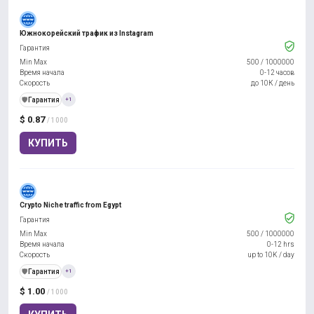
Южнокорейский трафик из Instagram
Гарантия
Min Max
500
/
1000000
Время начала
0-12 часов
Скорость
до 10К / день
️🛡️
Гарантия
+1
$ 0.87
/ 1000
КУПИТЬ
Crypto Niche traffic from Egypt
Гарантия
Min Max
500
/
1000000
Время начала
0-12 hrs
Скорость
up to 10K / day
️🛡️
Гарантия
+1
$ 1.00
/ 1000