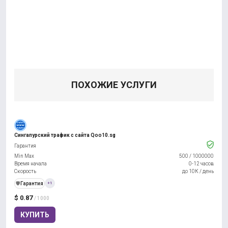
ПОХОЖИЕ УСЛУГИ
Сингапурский трафик с сайта Qoo10.sg
Гарантия
Min Max
500
/
1000000
Время начала
0-12 часов
Скорость
до 10К / день
️🛡️
Гарантия
+1
$ 0.87
/ 1000
КУПИТЬ