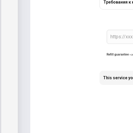
Требования к 
Refill guarantee
+2
This service yo