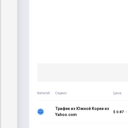
Network
Сервис
Цена
Трафик из Южной Кореи из
$ 0.87
/ 
Yahoo.com