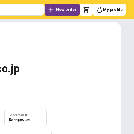
New order
My profile
o.jp
Гарантия
️🛡️
Бессрочная