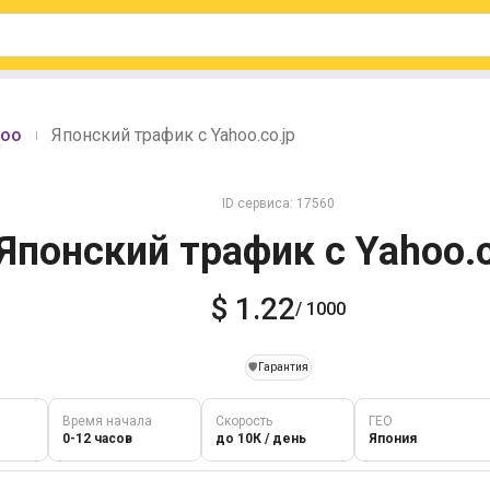
hoo
Японский трафик с Yahoo.co.jp
|
ID сервиса: 17560
Японский трафик с Yahoo.c
$ 1.22
/ 1000
️🛡️
Гарантия
Время начала
Скорость
ГЕО
0-12 часов
до 10К / день
Япония