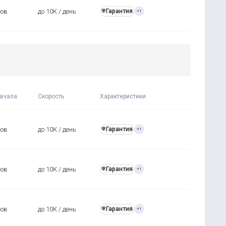
сов
до 10К / день
Гарантия
️🛡️
+1
ачала
Скорость
Характеристики
сов
до 10К / день
Гарантия
️🛡️
+1
сов
до 10К / день
Гарантия
️🛡️
+1
сов
до 10К / день
Гарантия
️🛡️
+1