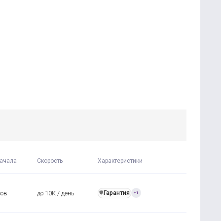
ачала
Скорость
Характеристики
сов
до 10К / день
Гарантия
️🛡️
+1