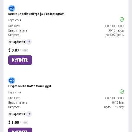
Южнокорейский трафик из Instagram
Гарантия
Min Max
500
/
1000000
Время начала
0-12 часов
Скорость
до 10К / день
️🛡️
Гарантия
+1
$ 0.87
/ 1000
КУПИТЬ
Crypto Niche traffic from Egypt
Гарантия
Min Max
500
/
1000000
Время начала
0-12 hrs
Скорость
up to 10K / day
️🛡️
Гарантия
+1
$ 1.00
/ 1000