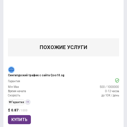
ПОХОЖИЕ УСЛУГИ
Сингапурский трафик с сайта Qoo10.sg
Гарантия
Min Max
500
/
1000000
Время начала
0-12 часов
Скорость
до 10К / день
️🛡️
Гарантия
+1
$ 0.87
/ 1000
КУПИТЬ