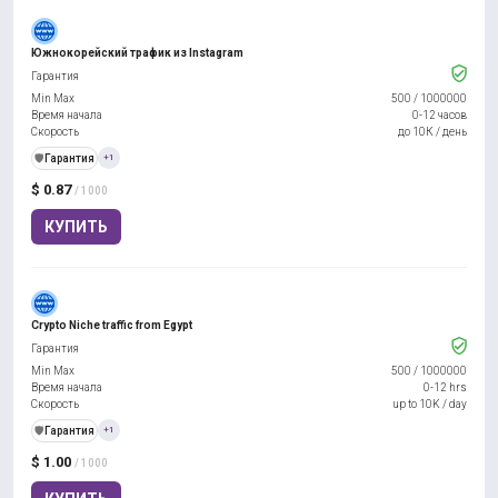
Южнокорейский трафик из Instagram
Гарантия
Min Max
500
/
1000000
Время начала
0-12 часов
Скорость
до 10К / день
️🛡️
Гарантия
+1
$ 0.87
/ 1000
КУПИТЬ
Crypto Niche traffic from Egypt
Гарантия
Min Max
500
/
1000000
Время начала
0-12 hrs
Скорость
up to 10K / day
️🛡️
Гарантия
+1
$ 1.00
/ 1000