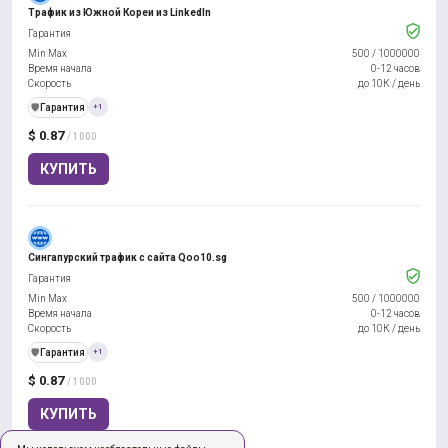
Трафик из Южной Кореи из LinkedIn
Гарантия
Min Max
500
/
1000000
Время начала
0-12 часов
Скорость
до 10К / день
️🛡️
Гарантия
+1
$ 0.87
/ 1000
КУПИТЬ
Сингапурский трафик с сайта Qoo10.sg
Гарантия
Min Max
500
/
1000000
Время начала
0-12 часов
Скорость
до 10К / день
️🛡️
Гарантия
+1
$ 0.87
/ 1000
КУПИТЬ