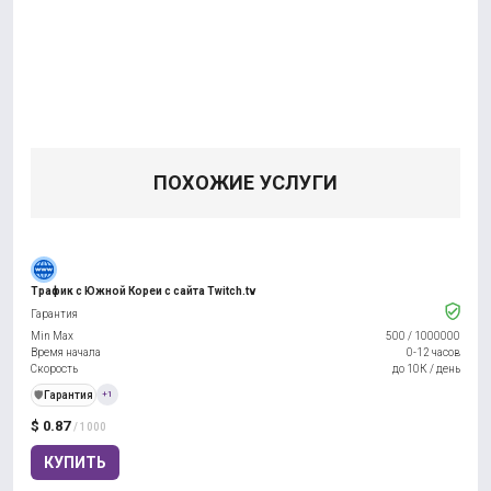
ПОХОЖИЕ УСЛУГИ
Трафик с Южной Кореи с сайта Twitch.tv
Гарантия
Min Max
500
/
1000000
Время начала
0-12 часов
Скорость
до 10К / день
️🛡️
Гарантия
+1
$ 0.87
/ 1000
КУПИТЬ