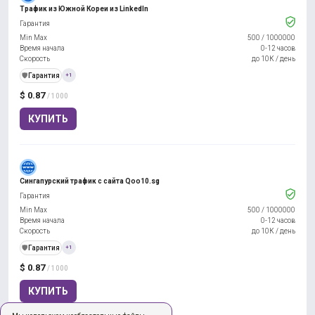
Трафик из Южной Кореи из LinkedIn
Гарантия
Min Max
500
/
1000000
Время начала
0-12 часов
Скорость
до 10К / день
️🛡️
Гарантия
+1
$ 0.87
/ 1000
КУПИТЬ
Сингапурский трафик с сайта Qoo10.sg
Гарантия
Min Max
500
/
1000000
Время начала
0-12 часов
Скорость
до 10К / день
️🛡️
Гарантия
+1
$ 0.87
/ 1000
КУПИТЬ