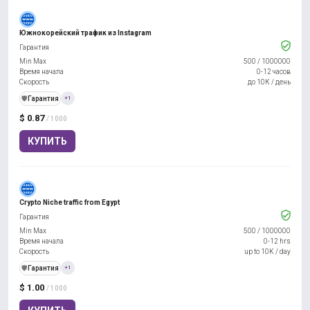
Южнокорейский трафик из Instagram
Гарантия
Min Max
500
/
1000000
Время начала
0-12 часов
Скорость
до 10К / день
️🛡️
Гарантия
+1
$ 0.87
/ 1000
КУПИТЬ
Crypto Niche traffic from Egypt
Гарантия
Min Max
500
/
1000000
Время начала
0-12 hrs
Скорость
up to 10K / day
️🛡️
Гарантия
+1
$ 1.00
/ 1000