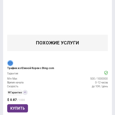
ПОХОЖИЕ УСЛУГИ
Трафик из Южной Кореи с Bing.com
Гарантия
Min Max
500
/
1000000
Время начала
0-12 часов
Скорость
до 10К / день
️🛡️
Гарантия
+1
$ 0.87
/ 1000
КУПИТЬ