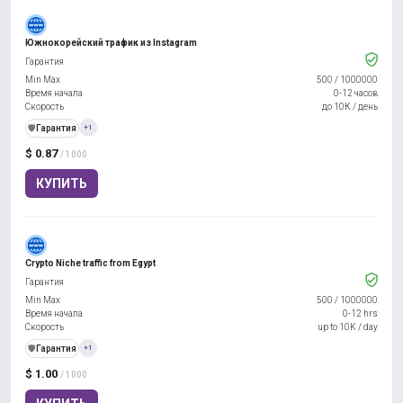
Южнокорейский трафик из Instagram
Гарантия
Min Max
500
/
1000000
Время начала
0-12 часов
Скорость
до 10К / день
️🛡️
Гарантия
+1
$ 0.87
/ 1000
КУПИТЬ
Crypto Niche traffic from Egypt
Гарантия
Min Max
500
/
1000000
Время начала
0-12 hrs
Скорость
up to 10K / day
️🛡️
Гарантия
+1
$ 1.00
/ 1000