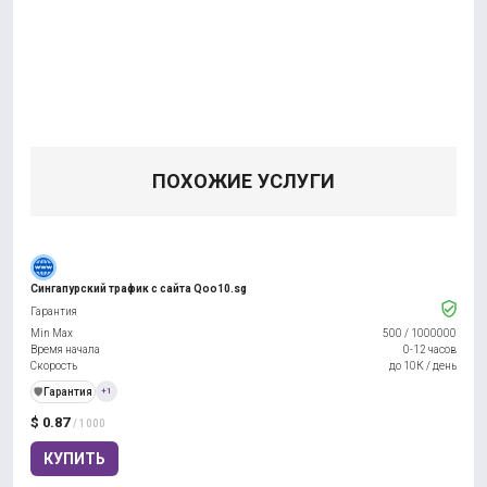
ПОХОЖИЕ УСЛУГИ
Сингапурский трафик с сайта Qoo10.sg
Гарантия
Min Max
500
/
1000000
Время начала
0-12 часов
Скорость
до 10К / день
️🛡️
Гарантия
+1
$ 0.87
/ 1000
КУПИТЬ