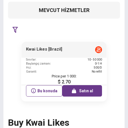
MEVCUT HIZMETLER
Kwai Likes [Brazil]
Sınırlar:
10 - 50 000
Başlangıç zamanı:
0-1 H
Hız:
500/D
Garanti:
No refill
Price per 1 000:
$ 2.70
Bu konuda
Satın al
Buy Kwai Likes