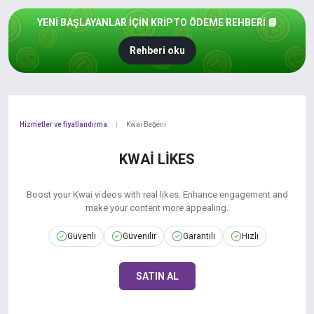
YENI BAŞLAYANLAR IÇIN KRIPTO ÖDEME REHBERI 📘
Rehberi oku
Hizmetler ve fiyatlandırma
Kwai Beğeni
|
KWAI LIKES
Boost your Kwai videos with real likes. Enhance engagement and
make your content more appealing.
Güvenli
Güvenilir
Garantili
Hızlı
SATIN AL