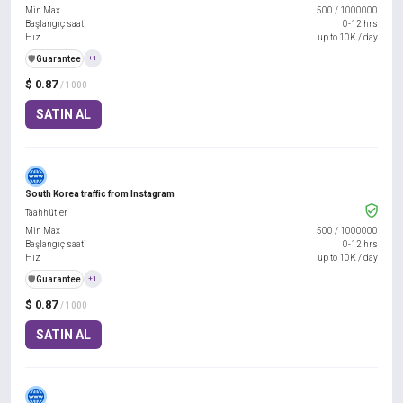
Min Max
500
/
1000000
Başlangıç saati
0-12 hrs
Hız
up to 10K / day
️🛡️
Guarantee
+1
$ 0.87
/ 1000
SATIN AL
South Korea traffic from Instagram
Taahhütler
Min Max
500
/
1000000
Başlangıç saati
0-12 hrs
Hız
up to 10K / day
️🛡️
Guarantee
+1
$ 0.87
/ 1000
SATIN AL