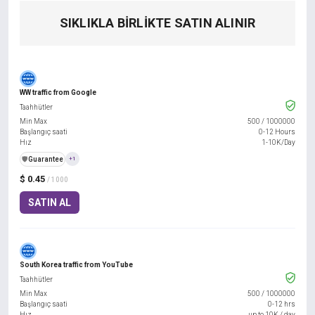
SIKLIKLA BIRLIKTE SATIN ALINIR
WW traffic from Google
Taahhütler
Min Max
500
/
1000000
Başlangıç saati
0-12 Hours
Hız
1-10K/Day
️🛡️
Guarantee
+1
$ 0.45
/ 1000
SATIN AL
South Korea traffic from YouTube
Taahhütler
Min Max
500
/
1000000
Başlangıç saati
0-12 hrs
Hız
up to 10K / day