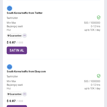
South Korea traffic from Twitter
Taahhütler
Min Max
500
/
1000000
Başlangıç saati
0-12 hrs
Hız
up to 10K / day
️🛡️
Guarantee
+1
$ 0.87
/ 1000
SATIN AL
South Korea traffic from Ebay.com
Taahhütler
Min Max
500
/
1000000
Başlangıç saati
0-12 hrs
Hız
up to 10K / day
️🛡️
Guarantee
+1
$ 0.87
/ 1000