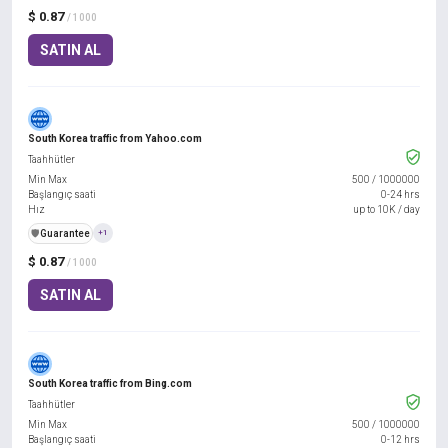
$ 0.87
/ 1000
SATIN AL
South Korea traffic from Yahoo.com
Taahhütler
Min Max
500
/
1000000
Başlangıç saati
0-24 hrs
Hız
up to 10K / day
️🛡️
Guarantee
+1
$ 0.87
/ 1000
SATIN AL
South Korea traffic from Bing.com
Taahhütler
Min Max
500
/
1000000
Başlangıç saati
0-12 hrs