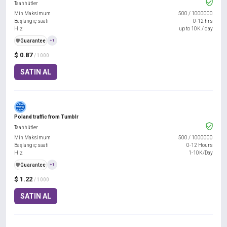
Taahhütler
Min Maksimum
500
/
1000000
Başlangıç saati
0-12 hrs
Hız
up to 10K / day
️🛡️
Guarantee
+1
$ 0.87
/ 1000
SATIN AL
Poland traffic from Tumblr
Taahhütler
Min Maksimum
500
/
1000000
Başlangıç saati
0-12 Hours
Hız
1-10K/Day
️🛡️
Guarantee
+1
$ 1.22
/ 1000
SATIN AL