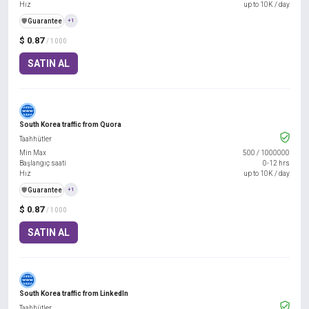
Hız
up to 10K / day
️🛡️
Guarantee
+1
$ 0.87
/ 1000
SATIN AL
South Korea traffic from Quora
Taahhütler
Min Max
500
/
1000000
Başlangıç saati
0-12 hrs
Hız
up to 10K / day
️🛡️
Guarantee
+1
$ 0.87
/ 1000
SATIN AL
South Korea traffic from LinkedIn
Taahhütler