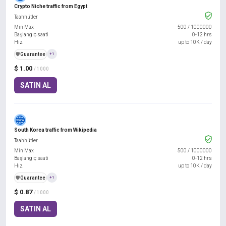
Crypto Niche traffic from Egypt
Taahhütler
Min Max
500
/
1000000
Başlangıç saati
0-12 hrs
Hız
up to 10K / day
️🛡️
Guarantee
+1
$ 1.00
/ 1000
SATIN AL
South Korea traffic from Wikipedia
Taahhütler
Min Max
500
/
1000000
Başlangıç saati
0-12 hrs
Hız
up to 10K / day
️🛡️
Guarantee
+1
$ 0.87
/ 1000
SATIN AL