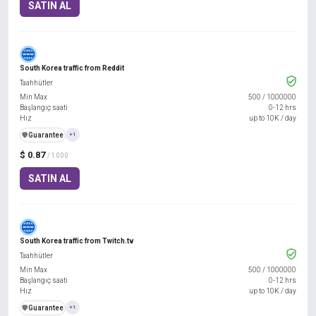
SATIN AL
South Korea traffic from Reddit
Taahhütler
Min Max
500
/
1000000
Başlangıç saati
0-12 hrs
Hız
up to 10K / day
️🛡️
Guarantee
+1
$ 0.87
/ 1000
SATIN AL
South Korea traffic from Twitch.tv
Taahhütler
Min Max
500
/
1000000
Başlangıç saati
0-12 hrs
Hız
up to 10K / day
️🛡️
Guarantee
+1