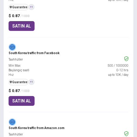
️🛡️
Guarantee
+1
$ 0.87
/ 1000
SATIN AL
South Korea traffic from Facebook
Taahhütler
Min Max
500
/
1000000
Başlangıç saati
0-12 hrs
Hız
up to 10K / day
️🛡️
Guarantee
+1
$ 0.87
/ 1000
SATIN AL
South Korea traffic from Amazon.com
Taahhütler