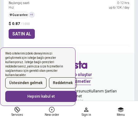
Başlangıç saati
0-12 hrs
Hız
up to 10K / day
️🛡️
Guarantee
+1
$ 0.87
/ 1000
SATIN AL
Web sitelerimizdeki deneyiminizi
geliştirmek için isteğe bağlı çerezler
kullanıyoruz. İsteğe bağlı çerezleri
reddederseniz, yalnızca size hizmetlerin
sağlanması için gerekli olan çerezler
Giriş Yap
Hesap oluştur
kullanılacaktır.
Yeni sipariş
Hizmetler
Üstesinden gelmek
Reddetmek
ve Gizlilik Politikasını kabul ediyorsunuz
Kullanım Şartları
Çerezleri yönet
Hepsini kabul et
Copyright © 2026
Services
New order
Sign in
Menu