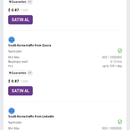
️🛡️
Guarantee
+1
$ 0.87
/ 1000
SATIN AL
South Korea traffic from Quora
Taahhütler
Min Max
500
/
1000000
Başlangıç saati
0-12 hrs
Hız
up to 10K / day
️🛡️
Guarantee
+1
$ 0.87
/ 1000
SATIN AL
South Korea traffic from LinkedIn
Taahhütler
Min Max
500
/
1000000