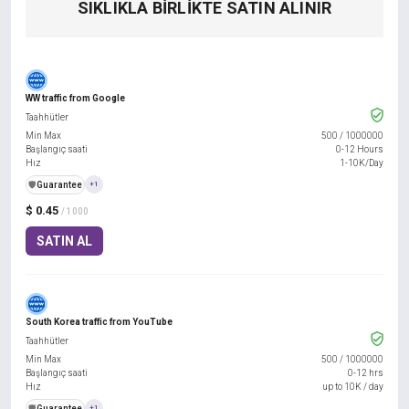
SIKLIKLA BIRLIKTE SATIN ALINIR
WW traffic from Google
Taahhütler
Min Max
500
/
1000000
Başlangıç saati
0-12 Hours
Hız
1-10K/Day
️🛡️
Guarantee
+1
$ 0.45
/ 1000
SATIN AL
South Korea traffic from YouTube
Taahhütler
Min Max
500
/
1000000
Başlangıç saati
0-12 hrs
Hız
up to 10K / day
️🛡️
Guarantee
+1