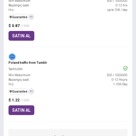
Min Maksimum
500
/
1000000
Başlangıç saati
0-12 hrs
Hız
up to 10K / day
️🛡️
Guarantee
+1
$ 0.87
/ 1000
SATIN AL
Poland traffic from Tumblr
Taahhütler
Min Maksimum
500
/
1000000
Başlangıç saati
0-12 Hours
Hız
1-10K/Day
️🛡️
Guarantee
+1
$ 1.22
/ 1000
SATIN AL