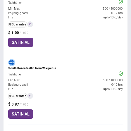
Taahhütler
Min Max
500
/
1000000
Başlangıç saati
0-12 hrs
Hız
up to 10K / day
️🛡️
Guarantee
+1
$ 1.00
/ 1000
SATIN AL
South Korea traffic from Wikipedia
Taahhütler
Min Max
500
/
1000000
Başlangıç saati
0-12 hrs
Hız
up to 10K / day
️🛡️
Guarantee
+1
$ 0.87
/ 1000
SATIN AL