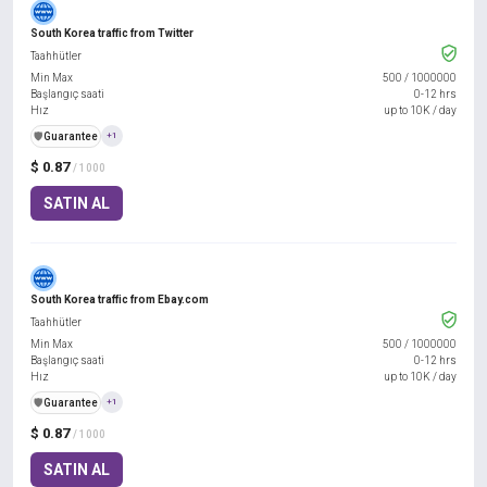
South Korea traffic from Twitter
Taahhütler
Min Max
500
/
1000000
Başlangıç saati
0-12 hrs
Hız
up to 10K / day
️🛡️
Guarantee
+1
$ 0.87
/ 1000
SATIN AL
South Korea traffic from Ebay.com
Taahhütler
Min Max
500
/
1000000
Başlangıç saati
0-12 hrs
Hız
up to 10K / day
️🛡️
Guarantee
+1
$ 0.87
/ 1000
SATIN AL