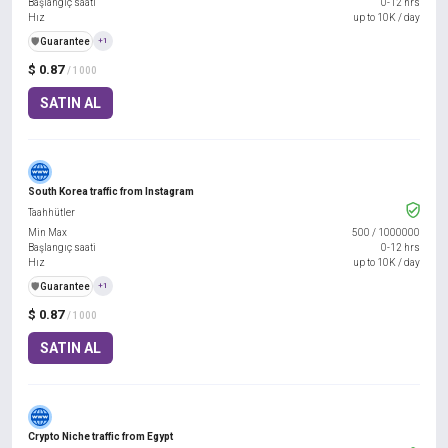
Başlangıç saati
0-12 hrs
Hız
up to 10K / day
️🛡️
Guarantee
+1
$ 0.87
/ 1000
SATIN AL
South Korea traffic from Instagram
Taahhütler
Min Max
500
/
1000000
Başlangıç saati
0-12 hrs
Hız
up to 10K / day
️🛡️
Guarantee
+1
$ 0.87
/ 1000
SATIN AL
Crypto Niche traffic from Egypt