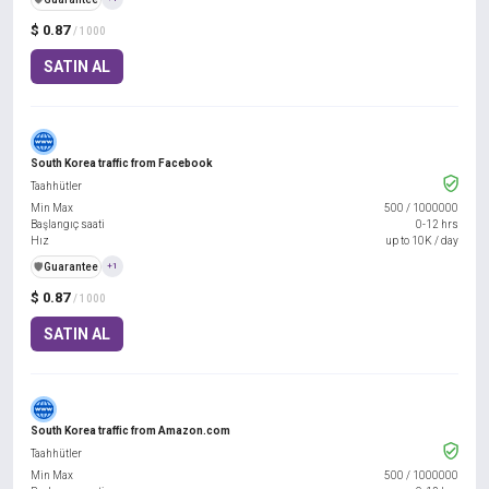
$ 0.87
/ 1000
SATIN AL
South Korea traffic from Facebook
Taahhütler
Min Max
500
/
1000000
Başlangıç saati
0-12 hrs
Hız
up to 10K / day
️🛡️
Guarantee
+1
$ 0.87
/ 1000
SATIN AL
South Korea traffic from Amazon.com
Taahhütler
Min Max
500
/
1000000