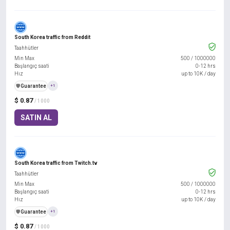
South Korea traffic from Reddit
Taahhütler
Min Max
500
/
1000000
Başlangıç saati
0-12 hrs
Hız
up to 10K / day
️🛡️
Guarantee
+1
$ 0.87
/ 1000
SATIN AL
South Korea traffic from Twitch.tv
Taahhütler
Min Max
500
/
1000000
Başlangıç saati
0-12 hrs
Hız
up to 10K / day
️🛡️
Guarantee
+1
$ 0.87
/ 1000