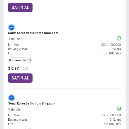
SATIN AL
South Korea traffic from Yahoo.com
Taahhütler
Min Max
500
/
1000000
Başlangıç saati
0-24 hrs
Hız
up to 10K / day
️🛡️
Guarantee
+1
$ 0.87
/ 1000
SATIN AL
South Korea traffic from Bing.com
Taahhütler
Min Max
500
/
1000000
Başlangıç saati
0-12 hrs
Hız
up to 10K / day