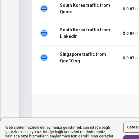
South Korea traffic from
$ 0.87
/ 
Quora
South Korea traffic from
$ 0.87
/ 
LinkedIn
Singapore traffic from
$ 0.87
/ 
Qoo10.sg
Üstes
Web sitelerimizdeki deneyiminizi geliştirmek için isteğe bağlı
çerezler kullanıyoruz. İsteğe bağlı çerezleri reddederseniz,
yalnızca size hizmetlerin sağlanması için gerekli olan çerezler