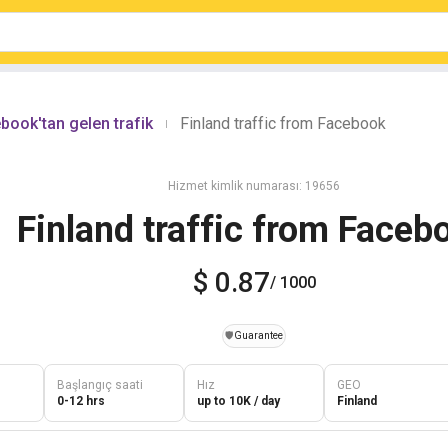
book'tan gelen trafik
Finland traffic from Facebook
|
Hizmet kimlik numarası: 19656
Finland traffic from Faceb
$ 0.87
/ 1000
️🛡️
Guarantee
Başlangıç saati
Hız
GEO
0-12 hrs
up to 10K / day
Finland