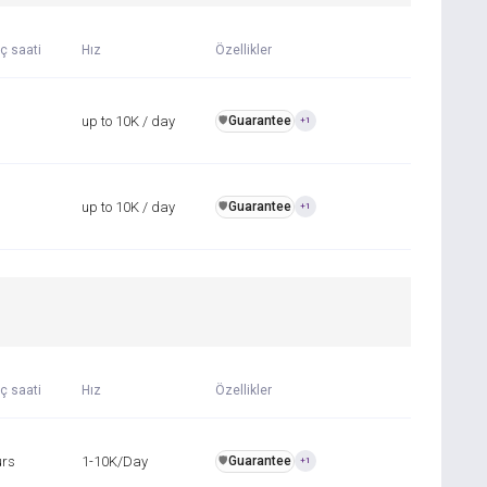
ç saati
Hız
Özellikler
up to 10K / day
Guarantee
️🛡️
+1
up to 10K / day
Guarantee
️🛡️
+1
ç saati
Hız
Özellikler
urs
1-10K/Day
Guarantee
️🛡️
+1