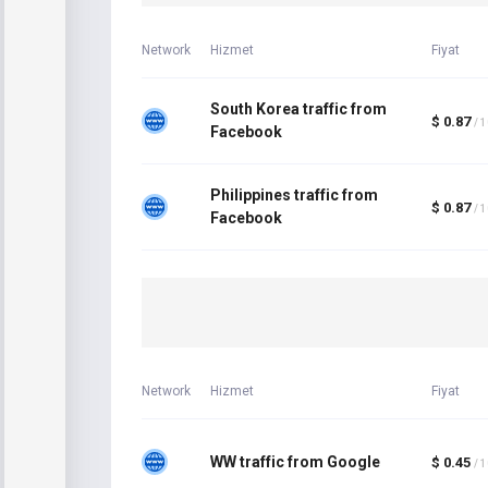
Network
Hizmet
Fiyat
South Korea traffic from
$ 0.87
/ 
Facebook
Philippines traffic from
$ 0.87
/ 
Facebook
Network
Hizmet
Fiyat
WW traffic from Google
$ 0.45
/ 