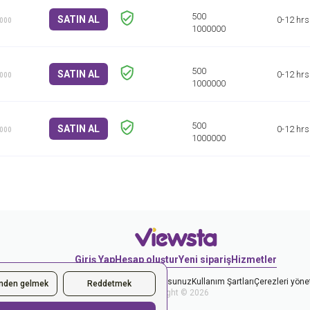
SATIN AL
0-12 hrs
1000
SATIN AL
0-12 hrs
1000
SATIN AL
0-12 hrs
1000
Giriş Yap
Hesap oluştur
Yeni sipariş
Hizmetler
ve Gizlilik Politikasını kabul ediyorsunuz
Kullanım Şartları
Çerezleri yöne
inden gelmek
Reddetmek
Copyright © 2026