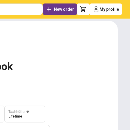
New order
My profile
ook
Taahhütler
️🛡️
Lifetime