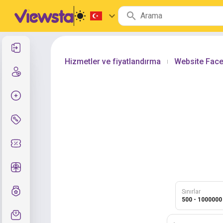
Giriş yap
Hizmetler ve fiyatlandırma
Website Face
|
Kayıt ol
Sipariş oluştur
Hizmet ve fiyatlar
Kupon kodları
Ücretsiz Hediyele
Not sistemi
Sınırlar
500 - 1000000
Destek