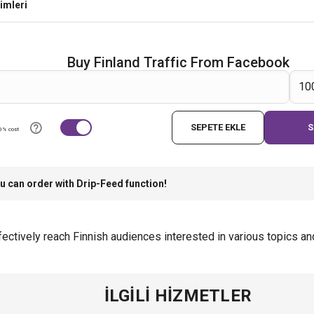
imleri
Buy Finland Traffic From Facebook
SEPETE EKLE
S
0% cost
u can order with Drip-Feed function!
fectively reach Finnish audiences interested in various topics a
İLGILI HIZMETLER