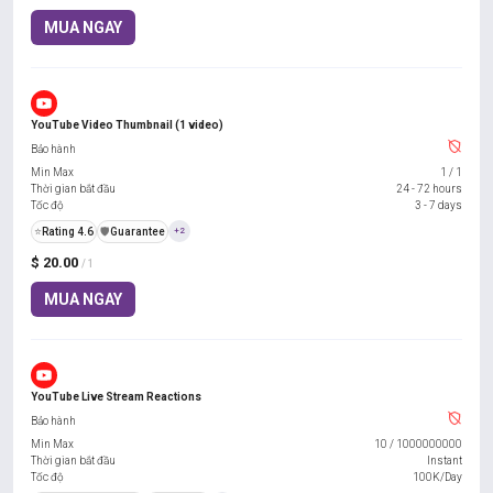
MUA NGAY
YouTube Video Thumbnail (1 video)
Bảo hành
Min Max
1
/
1
Thời gian bắt đầu
24 - 72 hours
Tốc độ
3 - 7 days
⭐
Rating 4.6
️🛡️
Guarantee
+2
$ 20.00
/ 1
MUA NGAY
YouTube Live Stream Reactions
Bảo hành
Min Max
10
/
1000000000
Thời gian bắt đầu
Instant
Tốc độ
100K/Day