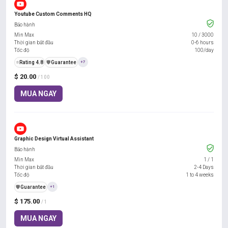
Youtube Custom Comments HQ
Bảo hành
Min Max
10
/
3000
Thời gian bắt đầu
0-6 hours
Tốc độ
100/day
⭐
Rating 4.8
️🛡️
Guarantee
+7
$ 20.00
/ 100
MUA NGAY
Graphic Design Virtual Assistant
Bảo hành
Min Max
1
/
1
Thời gian bắt đầu
2-4 Days
Tốc độ
1 to 4 weeks
️🛡️
Guarantee
+1
$ 175.00
/ 1
MUA NGAY