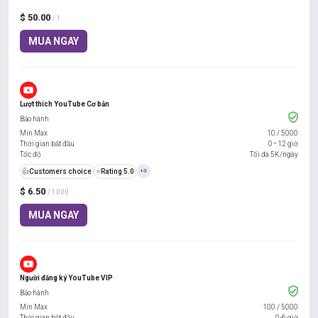
$ 50.00
/ 1
MUA NGAY
Lượt thích YouTube Cơ bản
Bảo hành
Min Max
10
/
5000
Thời gian bắt đầu
0–12 giờ
Tốc độ
Tối đa 5K/ngày
👍
Customers choice
⭐
Rating 5.0
+3
$ 6.50
/ 1000
MUA NGAY
Người đăng ký YouTube VIP
Bảo hành
Min Max
100
/
5000
Thời gian bắt đầu
0-6 giờ