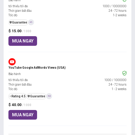
Bảo hành
tối thiểu tối đa
1000
/
10000000
Thời gian bắt đầu
24 - 72 hours
Tốc độ
1-2 weeks
️🛡️
Guarantee
+1
$ 15.00
/ 1000
MUA NGAY
YouTube Google AdWords Views (USA)
Bảo hành
tối thiểu tối đa
1000
/
1000000
Thời gian bắt đầu
24 - 72 hours
Tốc độ
1 - 2 weeks
⭐
Rating 4.5
️🛡️
Guarantee
+2
$ 40.00
/ 1000
MUA NGAY