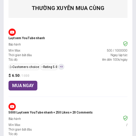
THƯỜNG XUYÊN MUA CÙNG
Lượt xem YouTube nhanh
Bảo hành
Min Max
500
/
1000000
Thời gian bắt đầu
Ngay lập tức
Tốc độ
lên đến 100k/ngày
👍
Customers choice
⭐
Rating 5.0
+3
$ 6.50
/ 1000
MUA NGAY
5000 Lượt xem YouTube nhanh + 250 Likes + 20 Comments
Bảo hành
Min Max
/
Thời gian bắt đầu
Tốc độ