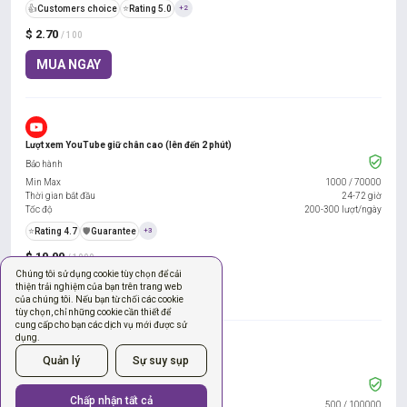
👍
Customers choice
⭐
Rating 5.0
+2
$ 2.70
/ 100
MUA NGAY
Lượt xem YouTube giữ chân cao (lên đến 2 phút)
Bảo hành
Min Max
1000
/
70000
Thời gian bắt đầu
24-72 giờ
Tốc độ
200-300 lượt/ngày
⭐
Rating 4.7
️🛡️
Guarantee
+3
$ 10.00
/ 1000
Chúng tôi sử dụng cookie tùy chọn để cải
MUA NGAY
thiện trải nghiệm của bạn trên trang web
của chúng tôi. Nếu bạn từ chối các cookie
tùy chọn, chỉ những cookie cần thiết để
cung cấp cho bạn các dịch vụ mới được sử
dụng.
Quản lý
Sự suy sụp
🇺🇸 YouTube Unique Views - USA
Bảo hành
Chấp nhận tất cả
Min Max
500
/
100000