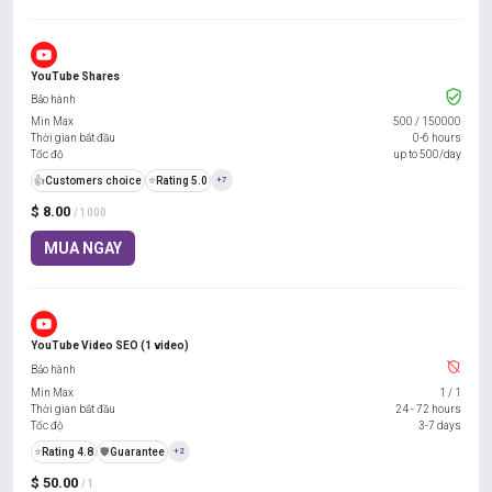
YouTube Shares
Bảo hành
Min Max
500
/
150000
Thời gian bắt đầu
0-6 hours
Tốc độ
up to 500/day
👍
Customers choice
⭐
Rating 5.0
+7
$ 8.00
/ 1000
MUA NGAY
YouTube Video SEO (1 video)
Bảo hành
Min Max
1
/
1
Thời gian bắt đầu
24 - 72 hours
Tốc độ
3-7 days
⭐
Rating 4.8
️🛡️
Guarantee
+2
$ 50.00
/ 1