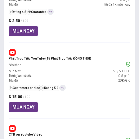
Tốc độ
tối đa 1K mỗi ngày
⭐
Rating 4.5
️🛡️
Guarantee
+5
$ 2.50
/ 100
MUA NGAY
Phát Trực Tiếp YouTube (15 Phút Trực Tiếp ĐỒNG THỜI)
Bảo hành
Min Max
50
/
500000
Thời gian bắt đầu
0-5 phút
Tốc độ
20K/Giờ
👍
Customers choice
⭐
Rating 5.0
+2
$ 15.00
/ 100
MUA NGAY
CTR on Youtube Video