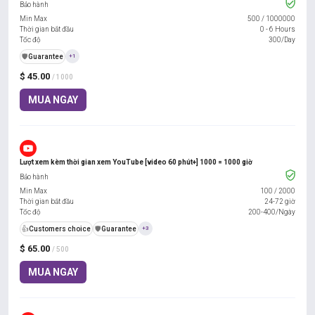
Bảo hành
Min Max
500
/
1000000
Thời gian bắt đầu
0 - 6 Hours
Tốc độ
300/Day
️🛡️
Guarantee
+1
$ 45.00
/ 1000
MUA NGAY
Lượt xem kèm thời gian xem YouTube [video 60 phút+] 1000 = 1000 giờ
Bảo hành
Min Max
100
/
2000
Thời gian bắt đầu
24-72 giờ
Tốc độ
200-400/Ngày
👍
Customers choice
️🛡️
Guarantee
+3
$ 65.00
/ 500
MUA NGAY