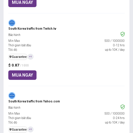
MUA NGAY
South Korea traffic from Twitch.tv
Bảo hành
Min Max
500
/
1000000
Thời gian bắt đầu
0-12 hrs
Tốc độ
up to 10K / day
️🛡️
Guarantee
+1
$ 0.87
/ 1000
MUA NGAY
South Korea traffic from Yahoo.com
Bảo hành
Min Max
500
/
1000000
Thời gian bắt đầu
0-24 hrs
Tốc độ
up to 10K / day
️🛡️
Guarantee
+1