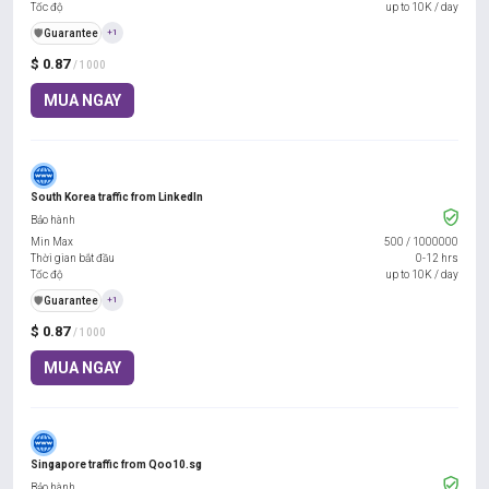
Tốc độ
up to 10K / day
️🛡️
Guarantee
+1
$ 0.87
/ 1000
MUA NGAY
South Korea traffic from LinkedIn
Bảo hành
Min Max
500
/
1000000
Thời gian bắt đầu
0-12 hrs
Tốc độ
up to 10K / day
️🛡️
Guarantee
+1
$ 0.87
/ 1000
MUA NGAY
Singapore traffic from Qoo10.sg
Bảo hành