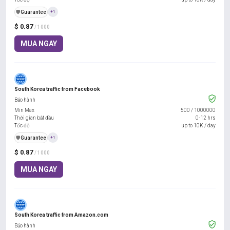
️🛡️
Guarantee
+1
$ 0.87
/ 1000
MUA NGAY
South Korea traffic from Facebook
Bảo hành
Min Max
500
/
1000000
Thời gian bắt đầu
0-12 hrs
Tốc độ
up to 10K / day
️🛡️
Guarantee
+1
$ 0.87
/ 1000
MUA NGAY
South Korea traffic from Amazon.com
Bảo hành