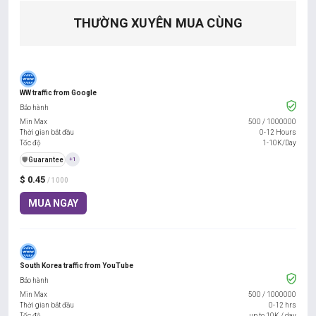
THƯỜNG XUYÊN MUA CÙNG
WW traffic from Google
Bảo hành
Min Max
500
/
1000000
Thời gian bắt đầu
0-12 Hours
Tốc độ
1-10K/Day
️🛡️
Guarantee
+1
$ 0.45
/ 1000
MUA NGAY
South Korea traffic from YouTube
Bảo hành
Min Max
500
/
1000000
Thời gian bắt đầu
0-12 hrs
Tốc độ
up to 10K / day