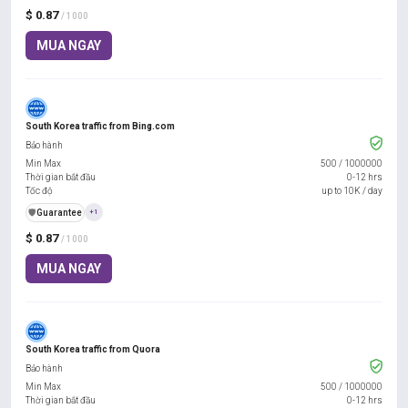
$ 0.87
/ 1000
MUA NGAY
South Korea traffic from Bing.com
Bảo hành
Min Max
500
/
1000000
Thời gian bắt đầu
0-12 hrs
Tốc độ
up to 10K / day
️🛡️
Guarantee
+1
$ 0.87
/ 1000
MUA NGAY
South Korea traffic from Quora
Bảo hành
Min Max
500
/
1000000
Thời gian bắt đầu
0-12 hrs