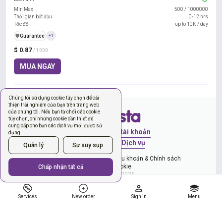
Min Max
500
/
1000000
Thời gian bắt đầu
0-12 hrs
Tốc độ
up to 10K / day
️🛡️
Guarantee
+1
$ 0.87
/ 1000
MUA NGAY
Chúng tôi sử dụng cookie tùy chọn để cải
thiện trải nghiệm của bạn trên trang web
của chúng tôi. Nếu bạn từ chối các cookie
tùy chọn, chỉ những cookie cần thiết để
cung cấp cho bạn các dịch vụ mới được sử
Đăng nhập
Tạo tài khoản
dụng.
Đơn hàng mới
Dịch vụ
Quản lý
Sự suy sụp
Chính sách quyền riêng tư
Điều khoản & Chính sách
Quản lý cookie
Chấp nhận tất cả
Copyright © 2026
Services
New order
Sign in
Menu