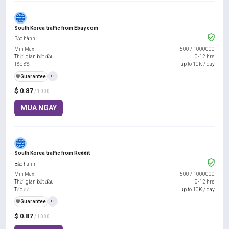
South Korea traffic from Ebay.com
Bảo hành
Min Max
500
/
1000000
Thời gian bắt đầu
0-12 hrs
Tốc độ
up to 10K / day
️🛡️
Guarantee
+1
$ 0.87
/ 1000
MUA NGAY
South Korea traffic from Reddit
Bảo hành
Min Max
500
/
1000000
Thời gian bắt đầu
0-12 hrs
Tốc độ
up to 10K / day
️🛡️
Guarantee
+1
$ 0.87
/ 1000