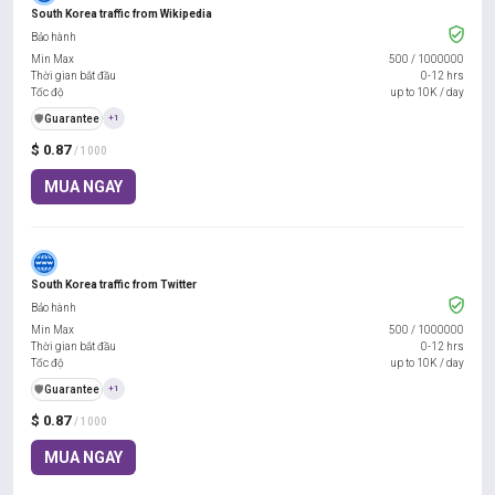
South Korea traffic from Wikipedia
Bảo hành
Min Max
500
/
1000000
Thời gian bắt đầu
0-12 hrs
Tốc độ
up to 10K / day
️🛡️
Guarantee
+1
$ 0.87
/ 1000
MUA NGAY
South Korea traffic from Twitter
Bảo hành
Min Max
500
/
1000000
Thời gian bắt đầu
0-12 hrs
Tốc độ
up to 10K / day
️🛡️
Guarantee
+1
$ 0.87
/ 1000
MUA NGAY