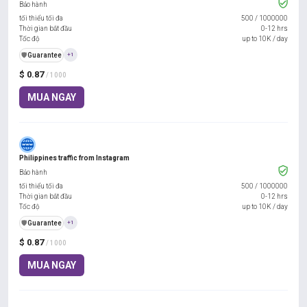
Bảo hành
tối thiểu tối đa
500
/
1000000
Thời gian bắt đầu
0-12 hrs
Tốc độ
up to 10K / day
️🛡️
Guarantee
+1
$ 0.87
/ 1000
MUA NGAY
Philippines traffic from Instagram
Bảo hành
tối thiểu tối đa
500
/
1000000
Thời gian bắt đầu
0-12 hrs
Tốc độ
up to 10K / day
️🛡️
Guarantee
+1
$ 0.87
/ 1000
MUA NGAY