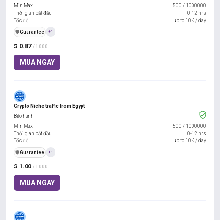
Min Max
500
/
1000000
Thời gian bắt đầu
0-12 hrs
Tốc độ
up to 10K / day
️🛡️
Guarantee
+1
$ 0.87
/ 1000
MUA NGAY
Crypto Niche traffic from Egypt
Bảo hành
Min Max
500
/
1000000
Thời gian bắt đầu
0-12 hrs
Tốc độ
up to 10K / day
️🛡️
Guarantee
+1
$ 1.00
/ 1000
MUA NGAY