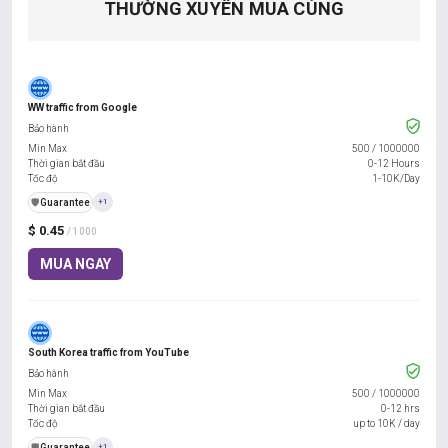
THƯỜNG XUYÊN MUA CÙNG
WW traffic from Google
Bảo hành
Min Max
500
/
1000000
Thời gian bắt đầu
0-12 Hours
Tốc độ
1-10K/Day
️🛡️
Guarantee
+1
$ 0.45
/ 1000
MUA NGAY
South Korea traffic from YouTube
Bảo hành
Min Max
500
/
1000000
Thời gian bắt đầu
0-12 hrs
Tốc độ
up to 10K / day
️🛡️
Guarantee
+1