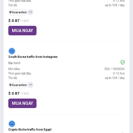
Thời gian bắt đầu
0-12 hrs
Tốc độ
up to 10K / day
️🛡️
Guarantee
+1
$ 0.87
/ 1000
MUA NGAY
South Korea traffic from Instagram
Bảo hành
Min Max
500
/
1000000
Thời gian bắt đầu
0-12 hrs
Tốc độ
up to 10K / day
️🛡️
Guarantee
+1
$ 0.87
/ 1000
MUA NGAY
Crypto Niche traffic from Egypt