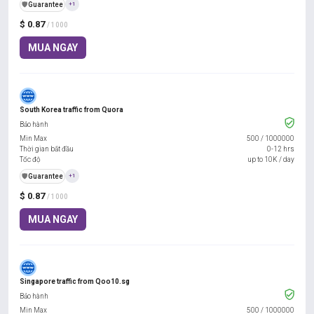
️🛡️
Guarantee
+1
$ 0.87
/ 1000
MUA NGAY
South Korea traffic from Quora
Bảo hành
Min Max
500
/
1000000
Thời gian bắt đầu
0-12 hrs
Tốc độ
up to 10K / day
️🛡️
Guarantee
+1
$ 0.87
/ 1000
MUA NGAY
Singapore traffic from Qoo10.sg
Bảo hành
Min Max
500
/
1000000