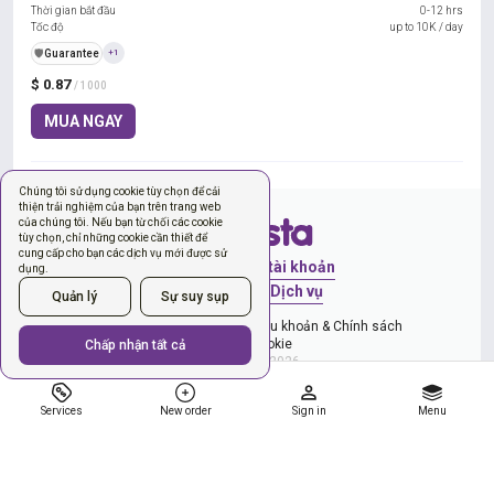
Thời gian bắt đầu
0-12 hrs
Tốc độ
up to 10K / day
️🛡️
Guarantee
+1
$ 0.87
/ 1000
MUA NGAY
Chúng tôi sử dụng cookie tùy chọn để cải
thiện trải nghiệm của bạn trên trang web
của chúng tôi. Nếu bạn từ chối các cookie
tùy chọn, chỉ những cookie cần thiết để
cung cấp cho bạn các dịch vụ mới được sử
Đăng nhập
Tạo tài khoản
dụng.
Đơn hàng mới
Dịch vụ
Quản lý
Sự suy sụp
Chính sách quyền riêng tư
Điều khoản & Chính sách
Quản lý cookie
Chấp nhận tất cả
Copyright © 2026
Services
New order
Sign in
Menu