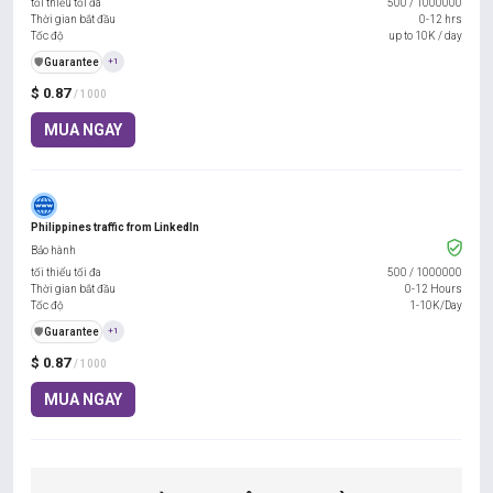
tối thiểu tối đa
500
/
1000000
Thời gian bắt đầu
0-12 hrs
Tốc độ
up to 10K / day
️🛡️
Guarantee
+1
$ 0.87
/ 1000
MUA NGAY
Philippines traffic from LinkedIn
Bảo hành
tối thiểu tối đa
500
/
1000000
Thời gian bắt đầu
0-12 Hours
Tốc độ
1-10K/Day
️🛡️
Guarantee
+1
$ 0.87
/ 1000
MUA NGAY