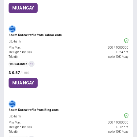
MUA NGAY
South Korea traffic from Yahoo.com
Bảo hành
Min Max
500
/
1000000
Thời gian bắt đầu
0-24 hrs
Tốc độ
up to 10K / day
️🛡️
Guarantee
+1
$ 0.87
/ 1000
MUA NGAY
South Korea traffic from Bing.com
Bảo hành
Min Max
500
/
1000000
Thời gian bắt đầu
0-12 hrs
Tốc độ
up to 10K / day