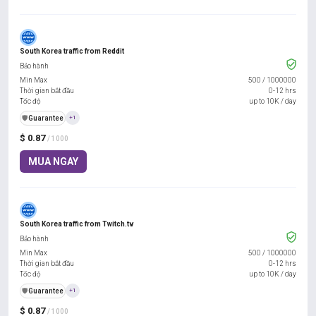
South Korea traffic from Reddit
Bảo hành
Min Max
500
/
1000000
Thời gian bắt đầu
0-12 hrs
Tốc độ
up to 10K / day
️🛡️
Guarantee
+1
$ 0.87
/ 1000
MUA NGAY
South Korea traffic from Twitch.tv
Bảo hành
Min Max
500
/
1000000
Thời gian bắt đầu
0-12 hrs
Tốc độ
up to 10K / day
️🛡️
Guarantee
+1
$ 0.87
/ 1000