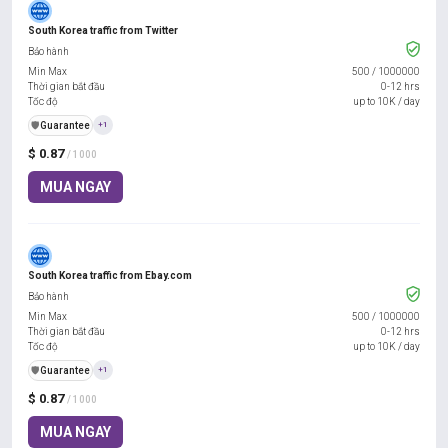
South Korea traffic from Twitter
Bảo hành
Min Max
500
/
1000000
Thời gian bắt đầu
0-12 hrs
Tốc độ
up to 10K / day
️🛡️
Guarantee
+1
$ 0.87
/ 1000
MUA NGAY
South Korea traffic from Ebay.com
Bảo hành
Min Max
500
/
1000000
Thời gian bắt đầu
0-12 hrs
Tốc độ
up to 10K / day
️🛡️
Guarantee
+1
$ 0.87
/ 1000
MUA NGAY