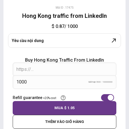
Mã ID : 17475
Hong Kong traffic from LinkedIn
$ 0.87
/ 1000
Yêu cầu nội dung
Buy Hong Kong Traffic From LinkedIn
Giới hạn 500 - 1000000
Refill guarantee
+20% cost
MUA
$ 1.05
THÊM VÀO GIỎ HÀNG