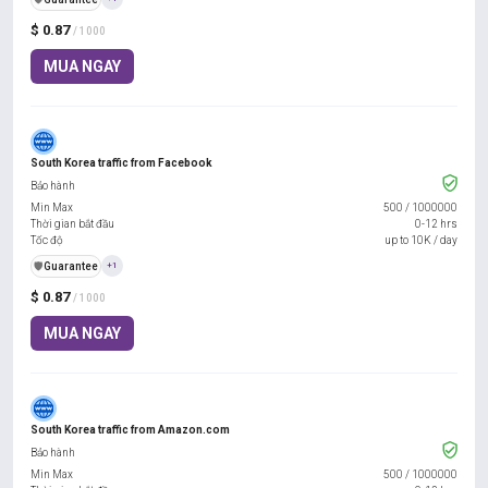
$ 0.87
/ 1000
MUA NGAY
South Korea traffic from Facebook
Bảo hành
Min Max
500
/
1000000
Thời gian bắt đầu
0-12 hrs
Tốc độ
up to 10K / day
️🛡️
Guarantee
+1
$ 0.87
/ 1000
MUA NGAY
South Korea traffic from Amazon.com
Bảo hành
Min Max
500
/
1000000