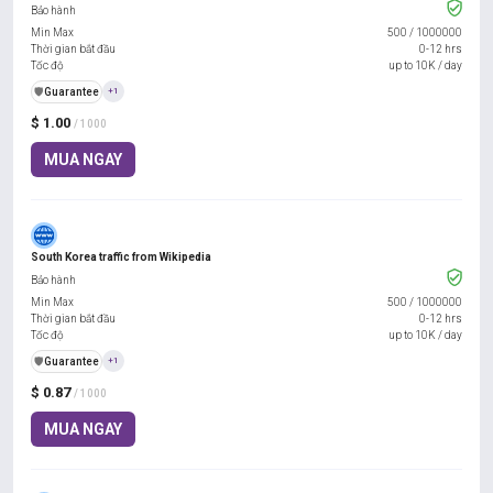
Bảo hành
Min Max
500
/
1000000
Thời gian bắt đầu
0-12 hrs
Tốc độ
up to 10K / day
️🛡️
Guarantee
+1
$ 1.00
/ 1000
MUA NGAY
South Korea traffic from Wikipedia
Bảo hành
Min Max
500
/
1000000
Thời gian bắt đầu
0-12 hrs
Tốc độ
up to 10K / day
️🛡️
Guarantee
+1
$ 0.87
/ 1000
MUA NGAY