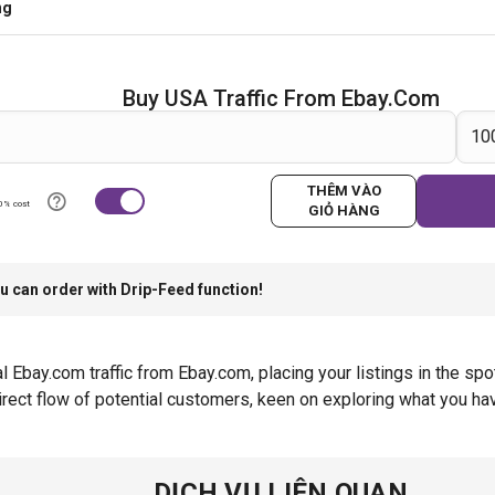
ng
Buy USA Traffic From Ebay.com
THÊM VÀO
0% cost
GIỎ HÀNG
u can order with Drip-Feed function!
al Ebay.com traffic from Ebay.com, placing your listings in the s
irect flow of potential customers, keen on exploring what you hav
DỊCH VỤ LIÊN QUAN