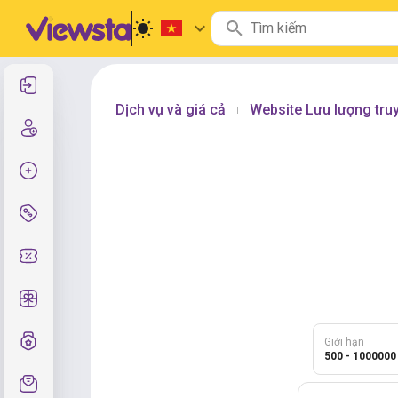
Đăng nhập
Dịch vụ và giá cả
Website Lưu lượng tru
|
Đăng ký
Tạo đơn hàng
Dịch vụ & Giá cả
Mã giảm giá
Quà tặng miễn phí
Hệ thống lớp
Giới hạn
500 - 1000000
Hỗ trợ