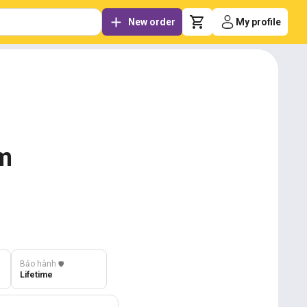
New order
My profile
om
Bảo hành
️🛡️
Lifetime