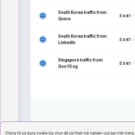
South Korea traffic from
$ 0.87
/ 
Quora
South Korea traffic from
$ 0.87
/ 
LinkedIn
Singapore traffic from
$ 0.87
/ 
Qoo10.sg
Chúng tôi sử dụng cookie tùy chọn để cải thiện trải nghiệm của bạn trên trang