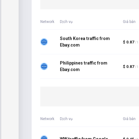
Network
Dịch vụ
Giá bán
South Korea traffic from
$ 0.87
/ 
Ebay.com
Philippines traffic from
$ 0.87
/ 
Ebay.com
Network
Dịch vụ
Giá bán
WW traffic from Google