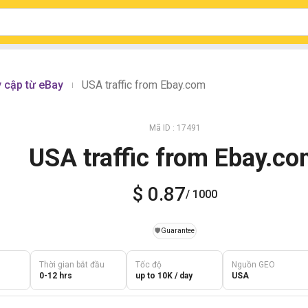
y cập từ eBay
USA traffic from Ebay.com
|
Mã ID : 17491
USA traffic from Ebay.c
$ 0.87
/ 1000
️🛡️
Guarantee
Thời gian bắt đầu
Tốc độ
Nguồn GEO
0-12 hrs
up to 10K / day
USA