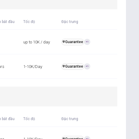
n bắt đầu
Tốc độ
Đặc trưng
up to 10K / day
Guarantee
️🛡️
+1
urs
1-10K/Day
Guarantee
️🛡️
+1
n bắt đầu
Tốc độ
Đặc trưng
️🛡️
+1