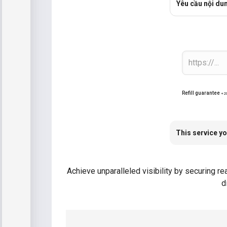
Yêu cầu nội du
Refill guarantee
+2
This service yo
Achieve unparalleled visibility by securing re
d