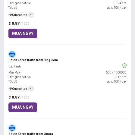
Thời gian bắt đầu
0-24 hrs
Tốc độ
up to 10K / day
️🛡️
Guarantee
+1
$ 0.87
/ 1000
MUA NGAY
South Korea traffic from Bing.com
Bảo hành
Min Max
500
/
1000000
Thời gian bắt đầu
0-12 hrs
Tốc độ
up to 10K / day
️🛡️
Guarantee
+1
$ 0.87
/ 1000
MUA NGAY
South Korea traffic from Quora