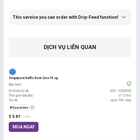
This service you can order with Drip-Feed function!
DỊCH VỤ LIÊN QUAN
Singapore traffic from Qoo10.sg
Bảo hành
tối thiểu tối đa
500
/
1000000
Thời gian bắt đầu
0-12 hrs
Tốc độ
up to 10K / day
️🛡️
Guarantee
+1
$ 0.87
/ 1000
MUA NGAY