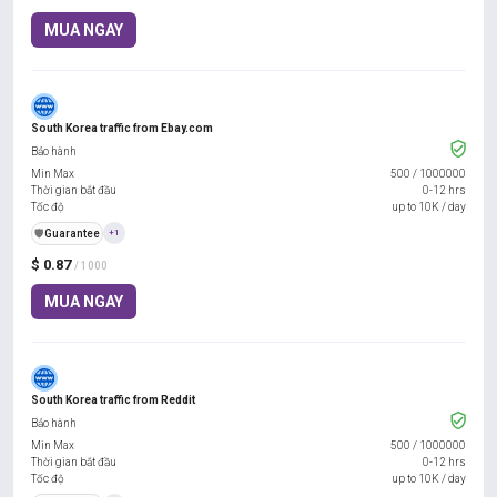
MUA NGAY
South Korea traffic from Ebay.com
Bảo hành
Min Max
500
/
1000000
Thời gian bắt đầu
0-12 hrs
Tốc độ
up to 10K / day
️🛡️
Guarantee
+1
$ 0.87
/ 1000
MUA NGAY
South Korea traffic from Reddit
Bảo hành
Min Max
500
/
1000000
Thời gian bắt đầu
0-12 hrs
Tốc độ
up to 10K / day