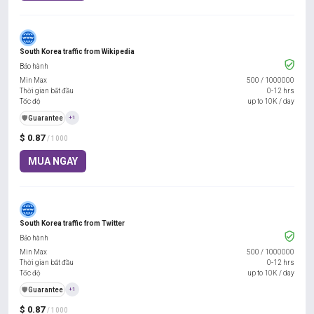
South Korea traffic from Wikipedia
Bảo hành
Min Max
500
/
1000000
Thời gian bắt đầu
0-12 hrs
Tốc độ
up to 10K / day
️🛡️
Guarantee
+1
$ 0.87
/ 1000
MUA NGAY
South Korea traffic from Twitter
Bảo hành
Min Max
500
/
1000000
Thời gian bắt đầu
0-12 hrs
Tốc độ
up to 10K / day
️🛡️
Guarantee
+1
$ 0.87
/ 1000