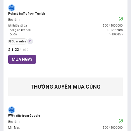
Poland traffic from Tumblr
Bảo hành
tối thiểu tối đa
500
/
1000000
Thời gian bắt đầu
0-12 Hours
Tốc độ
1-10K/Day
️🛡️
Guarantee
+1
$ 1.22
/ 1000
MUA NGAY
THƯỜNG XUYÊN MUA CÙNG
WW traffic from Google
Bảo hành
Min Max
500
/
1000000