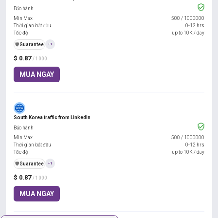
Bảo hành
Min Max
500
/
1000000
Thời gian bắt đầu
0-12 hrs
Tốc độ
up to 10K / day
️🛡️
Guarantee
+1
$ 0.87
/ 1000
MUA NGAY
South Korea traffic from LinkedIn
Bảo hành
Min Max
500
/
1000000
Thời gian bắt đầu
0-12 hrs
Tốc độ
up to 10K / day
️🛡️
Guarantee
+1
$ 0.87
/ 1000
MUA NGAY