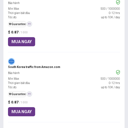
Bảo hành
Min Max
500
/
1000000
Thời gian bắt đầu
0-12 hrs
Tốc độ
up to 10K / day
️🛡️
Guarantee
+1
$ 0.87
/ 1000
MUA NGAY
South Korea traffic from Amazon.com
Bảo hành
Min Max
500
/
1000000
Thời gian bắt đầu
0-12 hrs
Tốc độ
up to 10K / day
️🛡️
Guarantee
+1
$ 0.87
/ 1000
MUA NGAY