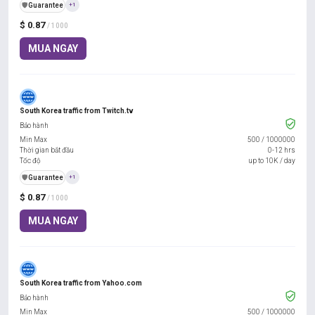
️🛡️
Guarantee
+1
$ 0.87
/ 1000
MUA NGAY
South Korea traffic from Twitch.tv
Bảo hành
Min Max
500
/
1000000
Thời gian bắt đầu
0-12 hrs
Tốc độ
up to 10K / day
️🛡️
Guarantee
+1
$ 0.87
/ 1000
MUA NGAY
South Korea traffic from Yahoo.com
Bảo hành
Min Max
500
/
1000000