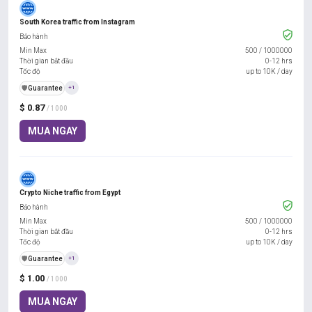
South Korea traffic from Instagram
Bảo hành
Min Max
500
/
1000000
Thời gian bắt đầu
0-12 hrs
Tốc độ
up to 10K / day
️🛡️
Guarantee
+1
$ 0.87
/ 1000
MUA NGAY
Crypto Niche traffic from Egypt
Bảo hành
Min Max
500
/
1000000
Thời gian bắt đầu
0-12 hrs
Tốc độ
up to 10K / day
️🛡️
Guarantee
+1
$ 1.00
/ 1000
MUA NGAY