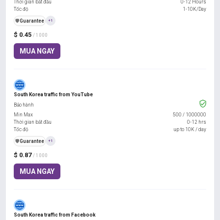
Thời gian bắt đầu
0-12 Hours
Tốc độ
1-10K/Day
️🛡️
Guarantee
+1
$ 0.45
/ 1000
MUA NGAY
South Korea traffic from YouTube
Bảo hành
Min Max
500
/
1000000
Thời gian bắt đầu
0-12 hrs
Tốc độ
up to 10K / day
️🛡️
Guarantee
+1
$ 0.87
/ 1000
MUA NGAY
South Korea traffic from Facebook