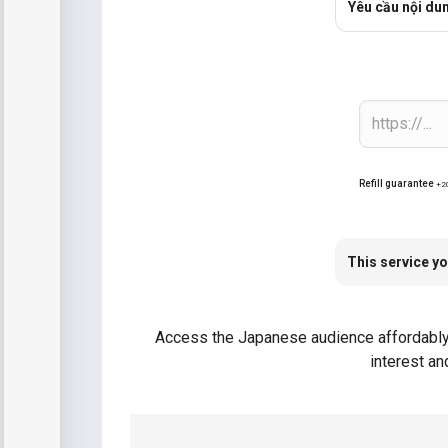
Yêu cầu nội du
Refill guarantee
+2
This service yo
Access the Japanese audience affordably wi
interest an