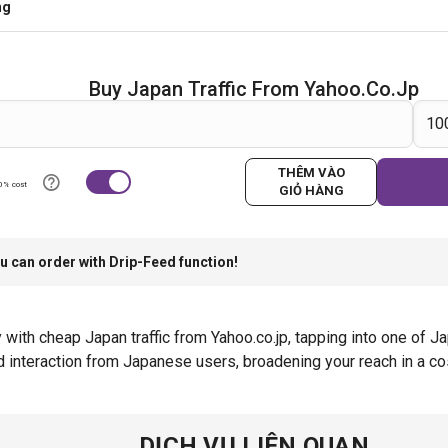
ng
Buy Japan Traffic From Yahoo.co.jp
THÊM VÀO
0% cost
GIỎ HÀNG
u can order with Drip-Feed function!
th cheap Japan traffic from Yahoo.co.jp, tapping into one of Jap
d interaction from Japanese users, broadening your reach in a co
DỊCH VỤ LIÊN QUAN