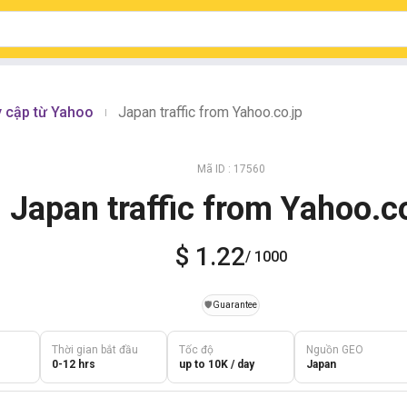
y cập từ Yahoo
Japan traffic from Yahoo.co.jp
|
Mã ID : 17560
Japan traffic from Yahoo.c
$ 1.22
/ 1000
️🛡️
Guarantee
Thời gian bắt đầu
Tốc độ
Nguồn GEO
0-12 hrs
up to 10K / day
Japan