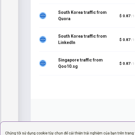
South Korea traffic from
$ 0.87
/ 
Quora
South Korea traffic from
$ 0.87
/ 
LinkedIn
Singapore traffic from
$ 0.87
/ 
Qoo10.sg
Chúng tôi sử dụng cookie tùy chọn để cải thiện trải nghiệm của bạn trên trang