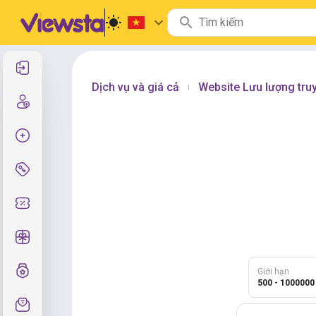
Đăng nhập
Dịch vụ và giá cả
Website Lưu lượng tru
|
Đăng ký
Tạo đơn hàng
Dịch vụ & Giá cả
Mã giảm giá
Quà tặng miễn phí
Hệ thống lớp
Giới hạn
500 - 1000000
Hỗ trợ