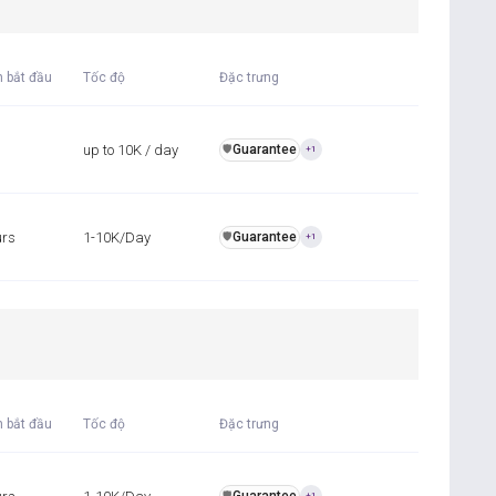
n bắt đầu
Tốc độ
Đặc trưng
up to 10K / day
Guarantee
️🛡️
+1
urs
1-10K/Day
Guarantee
️🛡️
+1
n bắt đầu
Tốc độ
Đặc trưng
️🛡️
+1