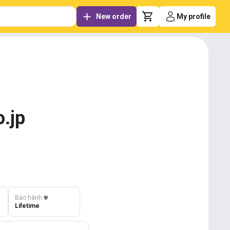
New order
My profile
o.jp
Bảo hành
️🛡️
Lifetime