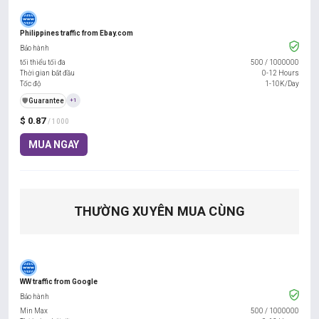
Philippines traffic from Ebay.com
Bảo hành
tối thiểu tối đa
500
/
1000000
Thời gian bắt đầu
0-12 Hours
Tốc độ
1-10K/Day
️🛡️
Guarantee
+1
$ 0.87
/ 1000
MUA NGAY
THƯỜNG XUYÊN MUA CÙNG
WW traffic from Google
Bảo hành
Min Max
500
/
1000000