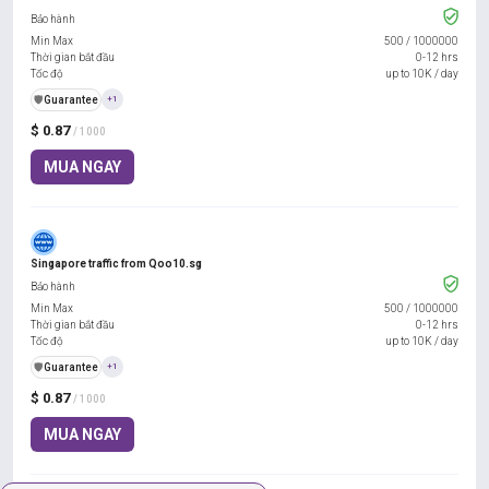
Bảo hành
Min Max
500
/
1000000
Thời gian bắt đầu
0-12 hrs
Tốc độ
up to 10K / day
️🛡️
Guarantee
+1
$ 0.87
/ 1000
MUA NGAY
Singapore traffic from Qoo10.sg
Bảo hành
Min Max
500
/
1000000
Thời gian bắt đầu
0-12 hrs
Tốc độ
up to 10K / day
️🛡️
Guarantee
+1
$ 0.87
/ 1000
MUA NGAY