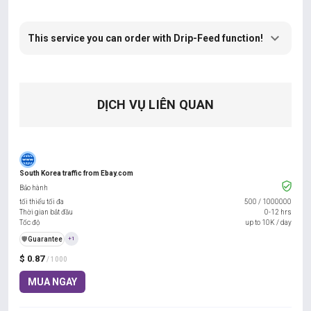
This service you can order with Drip-Feed function!
DỊCH VỤ LIÊN QUAN
South Korea traffic from Ebay.com
Bảo hành
tối thiểu tối đa
500
/
1000000
Thời gian bắt đầu
0-12 hrs
Tốc độ
up to 10K / day
️🛡️
Guarantee
+1
$ 0.87
/ 1000
MUA NGAY