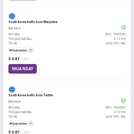
South Korea traffic from Wikipedia
Bảo hành
Min Max
500
/
1000000
Thời gian bắt đầu
0-12 hrs
Tốc độ
up to 10K / day
️🛡️
Guarantee
+1
$ 0.87
/ 1000
MUA NGAY
South Korea traffic from Twitter
Bảo hành
Min Max
500
/
1000000
Thời gian bắt đầu
0-12 hrs
Tốc độ
up to 10K / day
️🛡️
Guarantee
+1
$ 0.87
/ 1000