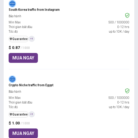
South Korea traffic from Instagram
Bảo hành
Min Max
500
/
1000000
Thời gian bắt đầu
0-12 hrs
Tốc độ
up to 10K / day
️🛡️
Guarantee
+1
$ 0.87
/ 1000
MUA NGAY
Crypto Niche traffic from Egypt
Bảo hành
Min Max
500
/
1000000
Thời gian bắt đầu
0-12 hrs
Tốc độ
up to 10K / day
️🛡️
Guarantee
+1
$ 1.00
/ 1000
MUA NGAY