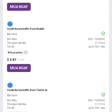
MUA NGAY
South Korea traffic from Reddit
Bảo hành
Min Max
500
/
1000000
Thời gian bắt đầu
0-12 hrs
Tốc độ
up to 10K / day
️🛡️
Guarantee
+1
$ 0.87
/ 1000
MUA NGAY
South Korea traffic from Twitch.tv
Bảo hành
Min Max
500
/
1000000
Thời gian bắt đầu
0-12 hrs
Tốc độ
up to 10K / day