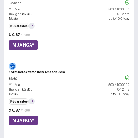
Bảo hành
Min Max
500
/
1000000
Thời gian bắt đầu
0-12 hrs
Tốc độ
up to 10K / day
️🛡️
Guarantee
+1
$ 0.87
/ 1000
MUA NGAY
South Korea traffic from Amazon.com
Bảo hành
Min Max
500
/
1000000
Thời gian bắt đầu
0-12 hrs
Tốc độ
up to 10K / day
️🛡️
Guarantee
+1
$ 0.87
/ 1000
MUA NGAY