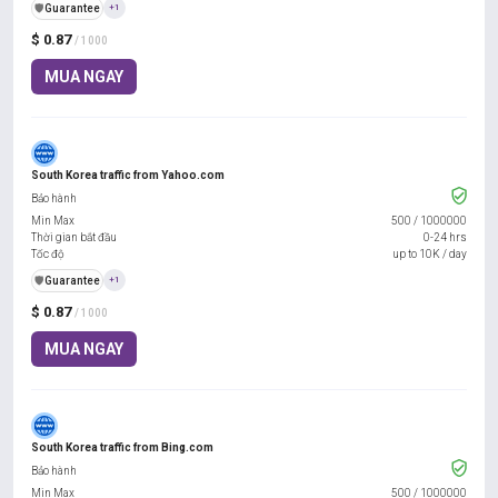
️🛡️
Guarantee
+1
$ 0.87
/ 1000
MUA NGAY
South Korea traffic from Yahoo.com
Bảo hành
Min Max
500
/
1000000
Thời gian bắt đầu
0-24 hrs
Tốc độ
up to 10K / day
️🛡️
Guarantee
+1
$ 0.87
/ 1000
MUA NGAY
South Korea traffic from Bing.com
Bảo hành
Min Max
500
/
1000000