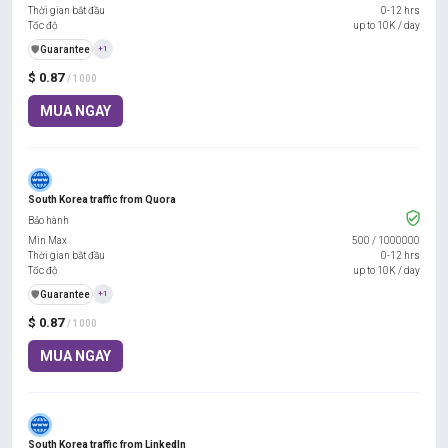
Thời gian bắt đầu
0-12 hrs
Tốc độ
up to 10K / day
️🛡️
Guarantee
+1
$ 0.87
/ 1000
MUA NGAY
South Korea traffic from Quora
Bảo hành
Min Max
500
/
1000000
Thời gian bắt đầu
0-12 hrs
Tốc độ
up to 10K / day
️🛡️
Guarantee
+1
$ 0.87
/ 1000
MUA NGAY
South Korea traffic from LinkedIn