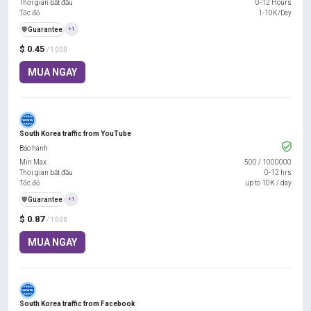
Thời gian bắt đầu
0-12 Hours
Tốc độ
1-10K/Day
️🛡️
Guarantee
+1
$ 0.45
/ 1000
MUA NGAY
South Korea traffic from YouTube
Bảo hành
Min Max
500
/
1000000
Thời gian bắt đầu
0-12 hrs
Tốc độ
up to 10K / day
️🛡️
Guarantee
+1
$ 0.87
/ 1000
MUA NGAY
South Korea traffic from Facebook